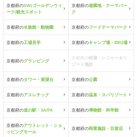
京都府の
GW(ゴールデンウィ
京都府の
遊園地・テーマパー
ーク)観光スポット
ク
京都府の
水族館・動物園
京都府の
フードテーマパーク
京都府の
工場見学
京都府の
キャンプ場・BBQ場
京都府の
牧場・レジャー＆リ
京都府の
グランピング
ゾート施設
京都府の
タワー・展望台
京都府の
公園
京都府の
アスレチック
京都府の
温泉・スパリゾート
京都府の
道の駅・SA/PA
京都府の
博物館・科学館
京都府の
アウトレット・ショ
京都府の
商業施設・百貨店
ッピングモール