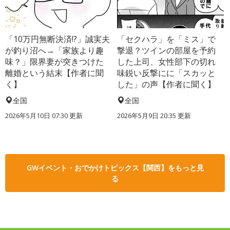
「10万円無断決済!?」誠実夫
「セクハラ」を「ミス」で
が釣り沼へ→「家族より趣
撃退？ツインの部屋を予約
味？」限界妻が突きつけた
した上司、女性部下の切れ
離婚という結末【作者に聞
味鋭い反撃にに「スカッと
く】
した」の声【作者に聞く】
全国
全国
2026年5月10日 07:30 更新
2026年5月9日 20:35 更新
GWイベント・おでかけトピックス【関西】をもっと見
る