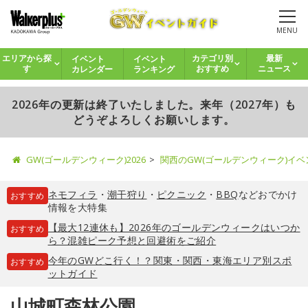
MENU
イベント
イベント
エリアから探
カテゴリ別
最新
カレンダー
ランキング
す
おすすめ
ニュース
2026年の更新は終了いたしました。来年（2027年）も
どうぞよろしくお願いします。
GW(ゴールデンウィーク)2026
関西のGW(ゴールデンウィーク)イ
ネモフィラ
・
潮干狩り
・
ピクニック
・
BBQ
などおでかけ
おすすめ
情報を大特集
【最大12連休も】2026年のゴールデンウィークはいつか
おすすめ
ら？混雑ピーク予想と回避術をご紹介
今年のGWどこ行く！？関東・関西・東海エリア別スポ
おすすめ
ットガイド
山城町森林公園