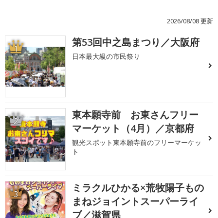
2026/08/08 更新
第53回中之島まつり／大阪府
1
日本最大級の市民祭り
東本願寺前 お東さんフリー
2
マーケット（4月）／京都府
観光スポット東本願寺前のフリーマーケッ
ト
ミラクルひかる×荒牧陽子もの
3
まねジョイントスーパーライ
ブ／滋賀県