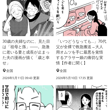
30歳の夫婦なのに、見た目
「いつどうなっても…」70代
は「祖母と孫」――。急激
父が全裸で救急搬送→大人
に老いる妻と成長が止まっ
用オムツを手に最悪を覚悟
た夫の漫画が描く「歳と幸
するアラサー娘の痛切な実
せ」
情【作者に聞く】
全国
全国
2026年5月11日 09:43 更新
2026年5月10日 17:35 更新