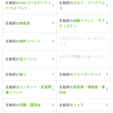
京都府の
GW(ゴールデンウィ
京都府の
グルメ・フードフェ
ーク)イベント
ス
京都府の
体験イベント・アク
京都府の
物産展
ティビティ
京都府の
アニメ・ゲームイベ
京都府の
無料イベント
ント
京都府の
動物ふれあいイベン
京都府の
花イベント
ト
京都府の
祭り
京都府の
フリーマーケット
京都府の
コンサート・音楽関
京都府の
美術展・博物展・展
連イベント
示会
京都府の
演劇・講演会
京都府の
フェア