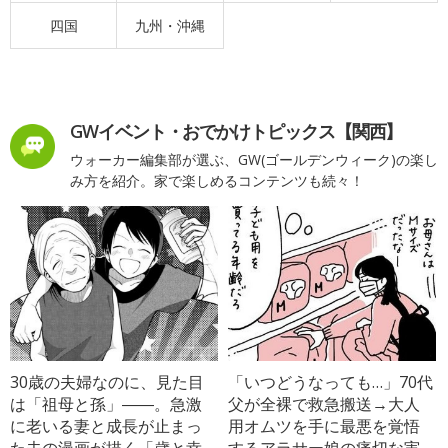
四国
九州・沖縄
GWイベント・おでかけトピックス【関西】
ウォーカー編集部が選ぶ、GW(ゴールデンウィーク)の楽し
み方を紹介。家で楽しめるコンテンツも続々！
30歳の夫婦なのに、見た目
「いつどうなっても…」70代
は「祖母と孫」――。急激
父が全裸で救急搬送→大人
に老いる妻と成長が止まっ
用オムツを手に最悪を覚悟