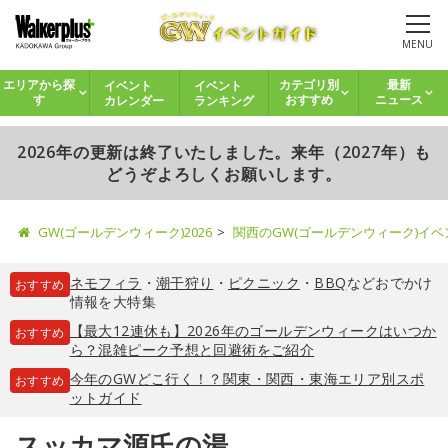
MENU
イベント
イベント
エリアから探
カテゴリ別
最新
カレンダー
ランキング
す
おすすめ
ニュース
2026年の更新は終了いたしました。来年（2027年）も
どうぞよろしくお願いします。
GW(ゴールデンウィーク)2026
関西のGW(ゴールデンウィーク)イ
ネモフィラ
・
潮干狩り
・
ピクニック
・
BBQ
などおでかけ
おすすめ
情報を大特集
【最大12連休も】2026年のゴールデンウィークはいつか
おすすめ
ら？混雑ピーク予想と回避術をご紹介
今年のGWどこ行く！？関東・関西・東海エリア別スポ
おすすめ
ットガイド
スッカマ源氏の湯