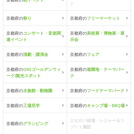
ト
京都府の
祭り
京都府の
フリーマーケット
京都府の
コンサート・音楽関
京都府の
美術展・博物展・展
連イベント
示会
京都府の
演劇・講演会
京都府の
フェア
京都府の
GW(ゴールデンウィ
京都府の
遊園地・テーマパー
ーク)観光スポット
ク
京都府の
水族館・動物園
京都府の
フードテーマパーク
京都府の
工場見学
京都府の
キャンプ場・BBQ場
京都府の
牧場・レジャー＆リ
京都府の
グランピング
ゾート施設