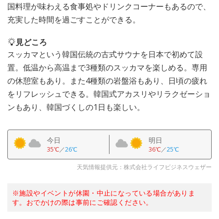
国料理が味わえる食事処やドリンクコーナーもあるので、
充実した時間を過ごすことができる。
見どころ
スッカマという韓国伝統の古式サウナを日本で初めて設
置。低温から高温まで3種類のスッカマを楽しめる。専用
の休憩室もあり。また4種類の岩盤浴もあり、日頃の疲れ
をリフレッシュできる。韓国式アカスリやリラクゼーショ
ンもあり、韓国づくしの1日も楽しい。
今日
明日
35℃
／
26℃
36℃
／
25℃
天気情報提供元：株式会社ライフビジネスウェザー
※施設やイベントが休園・中止になっている場合がありま
す。おでかけの際は事前にご確認ください。