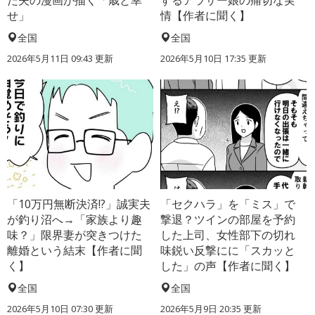
た夫の漫画が描く「歳と幸
するアラサー娘の痛切な実
せ」
情【作者に聞く】
全国
全国
2026年5月11日 09:43 更新
2026年5月10日 17:35 更新
「10万円無断決済!?」誠実夫
「セクハラ」を「ミス」で
が釣り沼へ→「家族より趣
撃退？ツインの部屋を予約
味？」限界妻が突きつけた
した上司、女性部下の切れ
離婚という結末【作者に聞
味鋭い反撃にに「スカッと
く】
した」の声【作者に聞く】
全国
全国
2026年5月10日 07:30 更新
2026年5月9日 20:35 更新