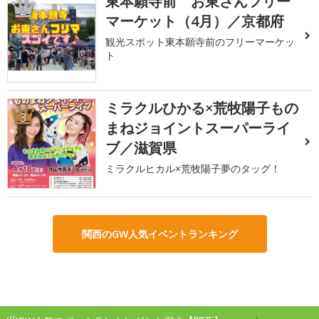
東本願寺前 お東さんフリー
2
マーケット（4月）／京都府
観光スポット東本願寺前のフリーマーケッ
ト
ミラクルひかる×荒牧陽子もの
3
まねジョイントスーパーライ
ブ／滋賀県
ミラクルヒカル×荒牧陽子夢のタッグ！
関西のGW人気イベントランキング