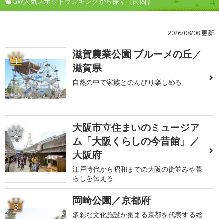
GW人気スポットランキングから探す【関西】
2026/08/08 更新
滋賀農業公園 ブルーメの丘／
1
滋賀県
自然の中で家族とのんびり楽しめる
大阪市立住まいのミュージア
2
ム「大阪くらしの今昔館」／
大阪府
江戸時代から昭和までの大阪の街並みや暮
らしを伝える
岡崎公園／京都府
3
多彩な文化施設が集まる京都を代表する総