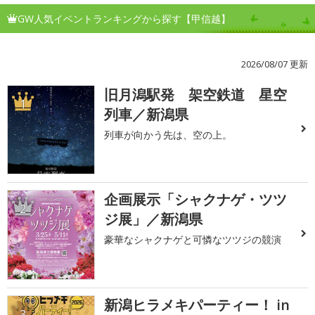
GW人気イベントランキングから探す【甲信越】
2026/08/07 更新
旧月潟駅発 架空鉄道 星空
1
列車／新潟県
列車が向かう先は、空の上。
企画展示「シャクナゲ・ツツ
2
ジ展」／新潟県
豪華なシャクナゲと可憐なツツジの競演
新潟ヒラメキパーティー！ in
3