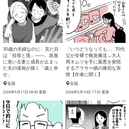
30歳の夫婦なのに、見た目
「いつどうなっても…」70代
は「祖母と孫」――。急激
父が全裸で救急搬送→大人
に老いる妻と成長が止まっ
用オムツを手に最悪を覚悟
た夫の漫画が描く「歳と幸
するアラサー娘の痛切な実
せ」
情【作者に聞く】
全国
全国
2026年5月11日 09:43 更新
2026年5月10日 17:35 更新