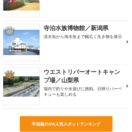
寺泊水族博物館／新潟県
2
淡水魚から海水魚まで幅広く生き物を展示
ウエストリバーオートキャン
3
プ場／山梨県
場内で釣りや水遊びに挑戦。日帰りバーベ
キューも楽しめる
甲信越のGW人気スポットランキング