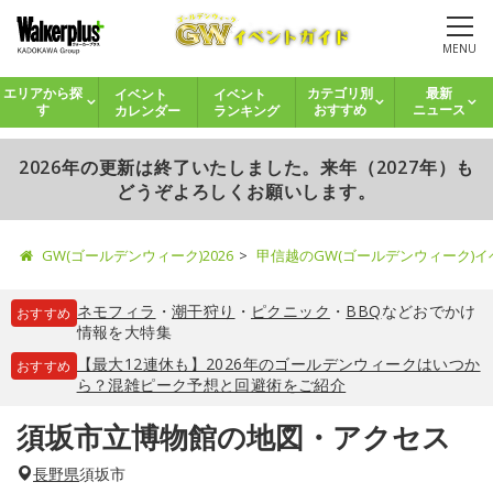
MENU
イベント
イベント
エリアから探
カテゴリ別
最新
カレンダー
ランキング
す
おすすめ
ニュース
2026年の更新は終了いたしました。来年（2027年）も
どうぞよろしくお願いします。
GW(ゴールデンウィーク)2026
甲信越のGW(ゴールデンウィーク)
ネモフィラ
・
潮干狩り
・
ピクニック
・
BBQ
などおでかけ
おすすめ
情報を大特集
【最大12連休も】2026年のゴールデンウィークはいつか
おすすめ
ら？混雑ピーク予想と回避術をご紹介
須坂市立博物館の地図・アクセス
長野県
須坂市