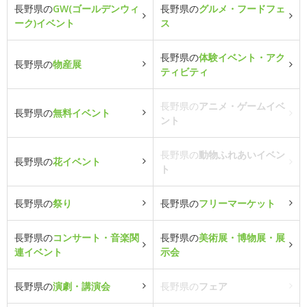
長野県の
GW(ゴールデンウィ
長野県の
グルメ・フードフェ
ーク)イベント
ス
長野県の
体験イベント・アク
長野県の
物産展
ティビティ
長野県の
アニメ・ゲームイベ
長野県の
無料イベント
ント
長野県の
動物ふれあいイベン
長野県の
花イベント
ト
長野県の
祭り
長野県の
フリーマーケット
長野県の
コンサート・音楽関
長野県の
美術展・博物展・展
連イベント
示会
長野県の
演劇・講演会
長野県の
フェア