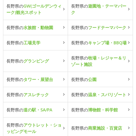
長野県の
GW(ゴールデンウィ
長野県の
遊園地・テーマパー
ーク)観光スポット
ク
長野県の
水族館・動物園
長野県の
フードテーマパーク
長野県の
工場見学
長野県の
キャンプ場・BBQ場
長野県の
牧場・レジャー＆リ
長野県の
グランピング
ゾート施設
長野県の
タワー・展望台
長野県の
公園
長野県の
アスレチック
長野県の
温泉・スパリゾート
長野県の
道の駅・SA/PA
長野県の
博物館・科学館
長野県の
アウトレット・ショ
長野県の
商業施設・百貨店
ッピングモール