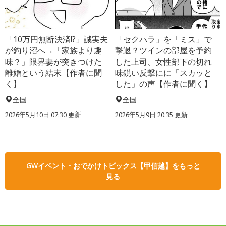
「10万円無断決済!?」誠実夫
「セクハラ」を「ミス」で
が釣り沼へ→「家族より趣
撃退？ツインの部屋を予約
味？」限界妻が突きつけた
した上司、女性部下の切れ
離婚という結末【作者に聞
味鋭い反撃にに「スカッと
く】
した」の声【作者に聞く】
全国
全国
2026年5月10日 07:30 更新
2026年5月9日 20:35 更新
GWイベント・おでかけトピックス【甲信越】をもっと
見る