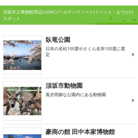
須坂市立博物館周辺のGW(ゴールデンウィーク)イベント・おでかけ
スポット
臥竜公園
日本の名松100選やさくら名所100選に選
定
須坂市動物園
風光明媚な公園内にある動物園
豪商の館 田中本家博物館