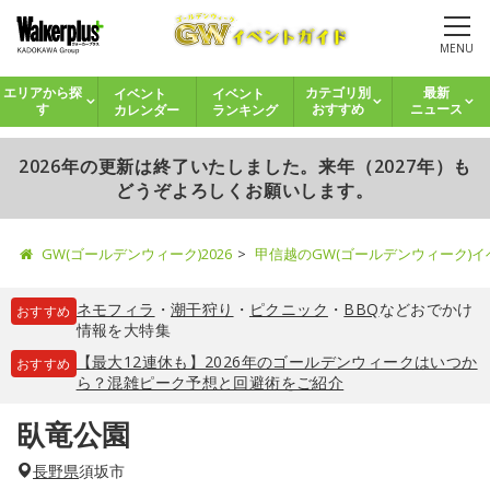
MENU
イベント
イベント
エリアから探
カテゴリ別
最新
カレンダー
ランキング
す
おすすめ
ニュース
2026年の更新は終了いたしました。来年（2027年）も
どうぞよろしくお願いします。
GW(ゴールデンウィーク)2026
甲信越のGW(ゴールデンウィーク)
ネモフィラ
・
潮干狩り
・
ピクニック
・
BBQ
などおでかけ
おすすめ
情報を大特集
【最大12連休も】2026年のゴールデンウィークはいつか
おすすめ
ら？混雑ピーク予想と回避術をご紹介
臥竜公園
長野県
須坂市