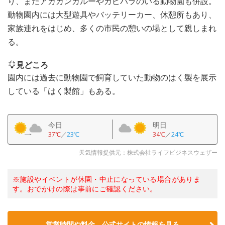
り、またアカカンガルーやカピバラのいる動物園も併設。
動物園内には大型遊具やバッテリーカー、休憩所もあり、
家族連れをはじめ、多くの市民の憩いの場として親しまれ
る。
見どころ
園内には過去に動物園で飼育していた動物のはく製を展示
している「はく製館」もある。
今日
明日
37℃
／
23℃
34℃
／
24℃
天気情報提供元：株式会社ライフビジネスウェザー
※施設やイベントが休園・中止になっている場合がありま
す。おでかけの際は事前にご確認ください。
営業時間や料金、公式サイトの情報を見る