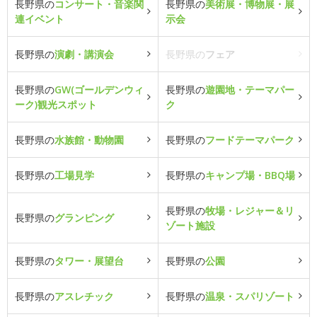
長野県の
コンサート・音楽関
長野県の
美術展・博物展・展
連イベント
示会
長野県の
演劇・講演会
長野県の
フェア
長野県の
GW(ゴールデンウィ
長野県の
遊園地・テーマパー
ーク)観光スポット
ク
長野県の
水族館・動物園
長野県の
フードテーマパーク
長野県の
工場見学
長野県の
キャンプ場・BBQ場
長野県の
牧場・レジャー＆リ
長野県の
グランピング
ゾート施設
長野県の
タワー・展望台
長野県の
公園
長野県の
アスレチック
長野県の
温泉・スパリゾート