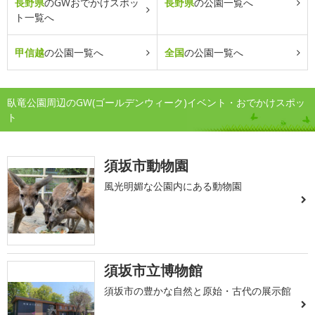
長野県
のGWおでかけスポッ
長野県
の公園一覧へ
ト一覧へ
甲信越
の公園一覧へ
全国
の公園一覧へ
臥竜公園周辺のGW(ゴールデンウィーク)イベント・おでかけスポッ
ト
須坂市動物園
風光明媚な公園内にある動物園
須坂市立博物館
須坂市の豊かな自然と原始・古代の展示館