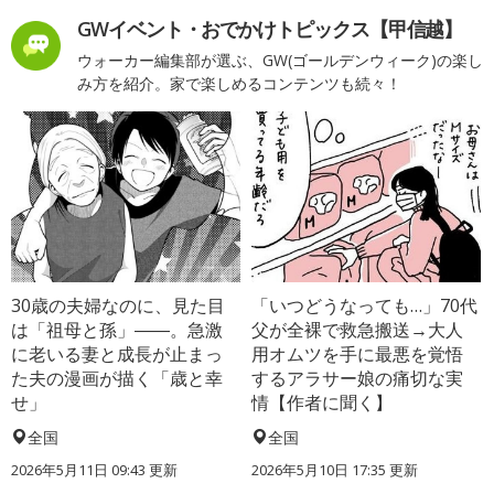
GWイベント・おでかけトピックス【甲信越】
ウォーカー編集部が選ぶ、GW(ゴールデンウィーク)の楽し
み方を紹介。家で楽しめるコンテンツも続々！
30歳の夫婦なのに、見た目
「いつどうなっても…」70代
は「祖母と孫」――。急激
父が全裸で救急搬送→大人
に老いる妻と成長が止まっ
用オムツを手に最悪を覚悟
た夫の漫画が描く「歳と幸
するアラサー娘の痛切な実
せ」
情【作者に聞く】
全国
全国
2026年5月11日 09:43 更新
2026年5月10日 17:35 更新