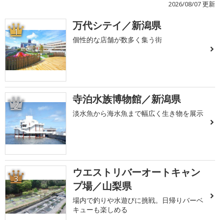
2026/08/07 更新
万代シテイ／新潟県
1
個性的な店舗が数多く集う街
寺泊水族博物館／新潟県
2
淡水魚から海水魚まで幅広く生き物を展示
ウエストリバーオートキャン
3
プ場／山梨県
場内で釣りや水遊びに挑戦。日帰りバーベ
キューも楽しめる