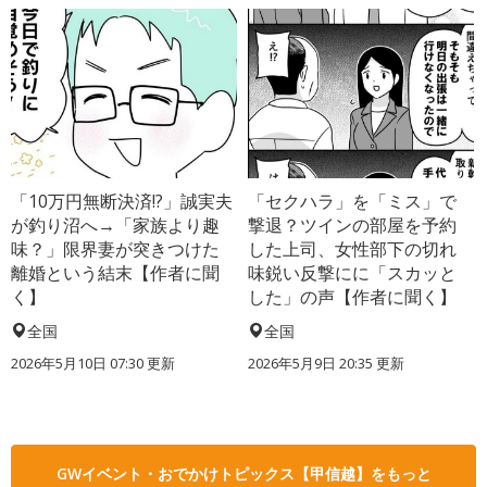
「10万円無断決済!?」誠実夫
「セクハラ」を「ミス」で
が釣り沼へ→「家族より趣
撃退？ツインの部屋を予約
味？」限界妻が突きつけた
した上司、女性部下の切れ
離婚という結末【作者に聞
味鋭い反撃にに「スカッと
く】
した」の声【作者に聞く】
全国
全国
2026年5月10日 07:30 更新
2026年5月9日 20:35 更新
GWイベント・おでかけトピックス【甲信越】をもっと