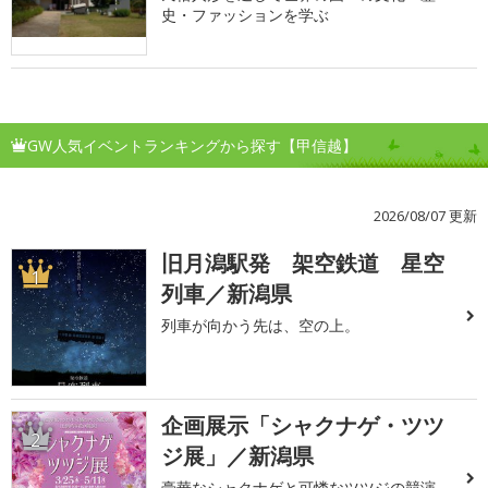
史・ファッションを学ぶ
GW人気イベントランキングから探す【甲信越】
2026/08/07 更新
旧月潟駅発 架空鉄道 星空
1
列車／新潟県
列車が向かう先は、空の上。
企画展示「シャクナゲ・ツツ
2
ジ展」／新潟県
豪華なシャクナゲと可憐なツツジの競演