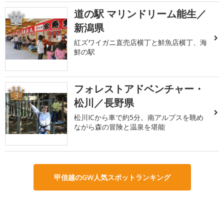
道の駅 マリンドリーム能生／
2
新潟県
紅ズワイガニ直売店横丁と鮮魚店横丁、海
鮮の駅
フォレストアドベンチャー・
3
松川／長野県
松川ICから車で約5分。南アルプスを眺め
ながら森の冒険と温泉を堪能
甲信越のGW人気スポットランキング