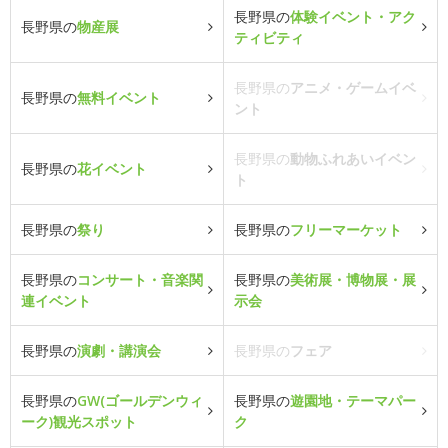
長野県の
体験イベント・アク
長野県の
物産展
ティビティ
長野県の
アニメ・ゲームイベ
長野県の
無料イベント
ント
長野県の
動物ふれあいイベン
長野県の
花イベント
ト
長野県の
祭り
長野県の
フリーマーケット
長野県の
コンサート・音楽関
長野県の
美術展・博物展・展
連イベント
示会
長野県の
演劇・講演会
長野県の
フェア
長野県の
GW(ゴールデンウィ
長野県の
遊園地・テーマパー
ーク)観光スポット
ク