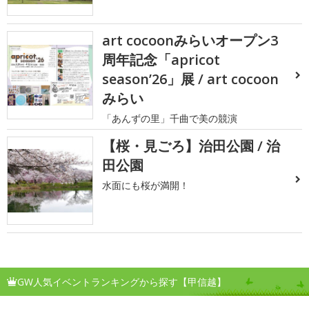
art cocoonみらいオープン3
周年記念「apricot
season’26」展 / art cocoon
みらい
「あんずの里」千曲で美の競演
【桜・見ごろ】治田公園 / 治
田公園
水面にも桜が満開！
GW人気イベントランキングから探す【甲信越】