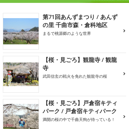
第71回あんずまつり / あんず
の里 千曲市森・倉科地区
まるで桃源郷のような世界
【桜・見ごろ】観龍寺 / 観龍
寺
武田信玄の戦火を免れた観龍寺の桜
【桜・見ごろ】戸倉宿キティ
パーク / 戸倉宿キティパーク
満開の桜の中で千曲天狗が待っている！