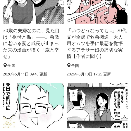
30歳の夫婦なのに、見た目
「いつどうなっても…」70代
は「祖母と孫」――。急激
父が全裸で救急搬送→大人
に老いる妻と成長が止まっ
用オムツを手に最悪を覚悟
た夫の漫画が描く「歳と幸
するアラサー娘の痛切な実
せ」
情【作者に聞く】
全国
全国
2026年5月11日 09:43 更新
2026年5月10日 17:35 更新