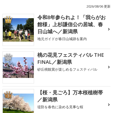
2026/08/06 更新
令和8年参られよ！「我らがお
1
館様」上杉謙信公の居城、春
日山城へ／新潟県
地元ガイドが春日山城跡を案内
桃の花見フェスティバル THE
2
FINAL／新潟県
砂丘桃観賞が楽しめるフェスティバル
【桜・見ごろ】万本桜植樹帯
3
／新潟県
堤防を春色に染める見事な桜