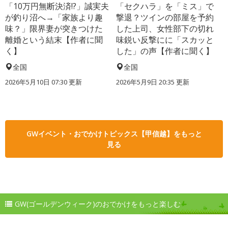
「10万円無断決済!?」誠実夫
「セクハラ」を「ミス」で
が釣り沼へ→「家族より趣
撃退？ツインの部屋を予約
味？」限界妻が突きつけた
した上司、女性部下の切れ
離婚という結末【作者に聞
味鋭い反撃にに「スカッと
く】
した」の声【作者に聞く】
全国
全国
2026年5月10日 07:30 更新
2026年5月9日 20:35 更新
GWイベント・おでかけトピックス【甲信越】をもっと
見る
GW(ゴールデンウィーク)のおでかけをもっと楽しむ