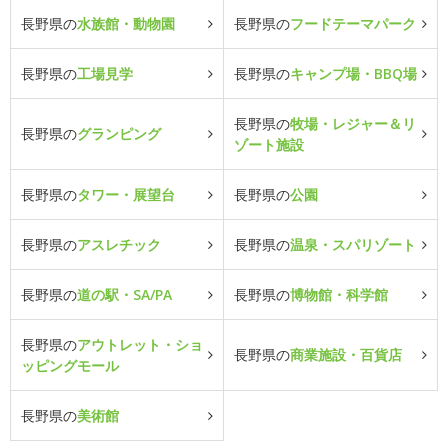
長野県の
水族館・動物園
長野県の
フードテーマパーク
長野県の
工場見学
長野県の
キャンプ場・BBQ場
長野県の
牧場・レジャー＆リ
長野県の
グランピング
ゾート施設
長野県の
タワー・展望台
長野県の
公園
長野県の
アスレチック
長野県の
温泉・スパリゾート
長野県の
道の駅・SA/PA
長野県の
博物館・科学館
長野県の
アウトレット・ショ
長野県の
商業施設・百貨店
ッピングモール
長野県の
美術館