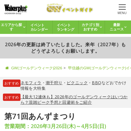
MENU
イベント
イベント
エリアから探
カテゴリ別
最新
カレンダー
ランキング
す
おすすめ
ニュース
2026年の更新は終了いたしました。来年（2027年）も
どうぞよろしくお願いします。
GW(ゴールデンウィーク)2026
甲信越のGW(ゴールデンウィーク)
ネモフィラ
・
潮干狩り
・
ピクニック
・
BBQ
などおでかけ
おすすめ
情報を大特集
【最大12連休も】2026年のゴールデンウィークはいつか
おすすめ
ら？混雑ピーク予想と回避術をご紹介
第71回あんずまつり
営業期間：2026年3月26日(木)～4月5日(日)