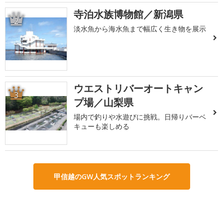
寺泊水族博物館／新潟県
2
淡水魚から海水魚まで幅広く生き物を展示
ウエストリバーオートキャン
3
プ場／山梨県
場内で釣りや水遊びに挑戦。日帰りバーベ
キューも楽しめる
甲信越のGW人気スポットランキング