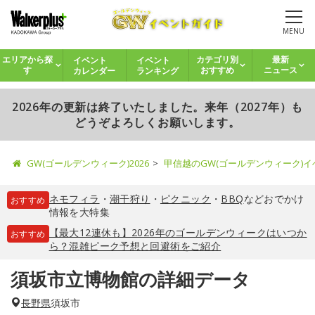
MENU
イベント
イベント
エリアから探
カテゴリ別
最新
カレンダー
ランキング
す
おすすめ
ニュース
2026年の更新は終了いたしました。来年（2027年）も
どうぞよろしくお願いします。
GW(ゴールデンウィーク)2026
甲信越のGW(ゴールデンウィーク)
ネモフィラ
・
潮干狩り
・
ピクニック
・
BBQ
などおでかけ
おすすめ
情報を大特集
【最大12連休も】2026年のゴールデンウィークはいつか
おすすめ
ら？混雑ピーク予想と回避術をご紹介
須坂市立博物館の詳細データ
長野県
須坂市