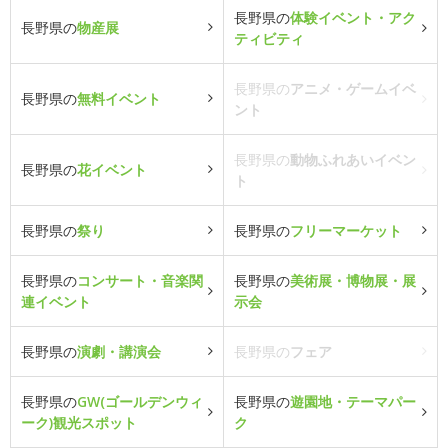
長野県の
体験イベント・アク
長野県の
物産展
ティビティ
長野県の
アニメ・ゲームイベ
長野県の
無料イベント
ント
長野県の
動物ふれあいイベン
長野県の
花イベント
ト
長野県の
祭り
長野県の
フリーマーケット
長野県の
コンサート・音楽関
長野県の
美術展・博物展・展
連イベント
示会
長野県の
演劇・講演会
長野県の
フェア
長野県の
GW(ゴールデンウィ
長野県の
遊園地・テーマパー
ーク)観光スポット
ク