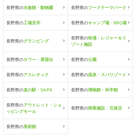
長野県の
水族館・動物園
長野県の
フードテーマパーク
長野県の
工場見学
長野県の
キャンプ場・BBQ場
長野県の
牧場・レジャー＆リ
長野県の
グランピング
ゾート施設
長野県の
タワー・展望台
長野県の
公園
長野県の
アスレチック
長野県の
温泉・スパリゾート
長野県の
道の駅・SA/PA
長野県の
博物館・科学館
長野県の
アウトレット・ショ
長野県の
商業施設・百貨店
ッピングモール
長野県の
美術館