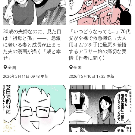
30歳の夫婦なのに、見た目
「いつどうなっても…」70代
は「祖母と孫」――。急激
父が全裸で救急搬送→大人
に老いる妻と成長が止まっ
用オムツを手に最悪を覚悟
た夫の漫画が描く「歳と幸
するアラサー娘の痛切な実
せ」
情【作者に聞く】
全国
全国
2026年5月11日 09:43 更新
2026年5月10日 17:35 更新