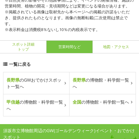
※自然災害の影響やその他諸事情により、イベントの開催情報、施設の
営業時間、植物の開花・見頃期間などは変更になる場合があります。
※掲載されている画像は取材先から本ページへの掲載の許諾をいただ
き、提供されたものとなります。画像の無断転載(二次使用)は禁止で
す。
※表示料金は消費税8％ないし10％の内税表示です。
スポット詳細
営業時間など
地図・アクセス
トップ
一覧に戻る
長野県
のGWおでかけスポッ
長野県
の博物館・科学館一覧
ト一覧へ
へ
甲信越
の博物館・科学館一覧
全国
の博物館・科学館一覧へ
へ
須坂市立博物館周辺のGW(ゴールデンウィーク)イベント・おでかけ
スポット