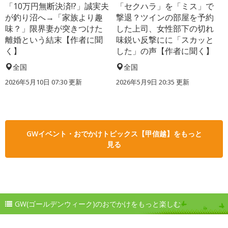
「10万円無断決済!?」誠実夫
「セクハラ」を「ミス」で
が釣り沼へ→「家族より趣
撃退？ツインの部屋を予約
味？」限界妻が突きつけた
した上司、女性部下の切れ
離婚という結末【作者に聞
味鋭い反撃にに「スカッと
く】
した」の声【作者に聞く】
全国
全国
2026年5月10日 07:30 更新
2026年5月9日 20:35 更新
GWイベント・おでかけトピックス【甲信越】をもっと
見る
GW(ゴールデンウィーク)のおでかけをもっと楽しむ