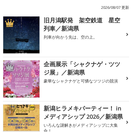
2026/08/07 更新
旧月潟駅発 架空鉄道 星空
1
列車／新潟県
列車が向かう先は、空の上。
企画展示「シャクナゲ・ツツ
2
ジ展」／新潟県
豪華なシャクナゲと可憐なツツジの競演
新潟ヒラメキパーティー！ in
3
メディアシップ 2026／新潟県
いろんな謎解きがメディアシップに大集
合！