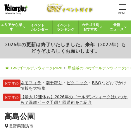
MENU
イベント
イベント
エリアから探
カテゴリ別
最新
カレンダー
ランキング
す
おすすめ
ニュース
2026年の更新は終了いたしました。来年（2027年）も
どうぞよろしくお願いします。
GW(ゴールデンウィーク)2026
甲信越のGW(ゴールデンウィーク)
ネモフィラ
・
潮干狩り
・
ピクニック
・
BBQ
などおでかけ
おすすめ
情報を大特集
【最大12連休も】2026年のゴールデンウィークはいつか
おすすめ
ら？混雑ピーク予想と回避術をご紹介
高島公園
長野県
諏訪市