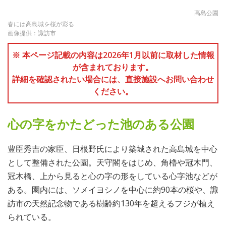
高島公園
春には高島城を桜が彩る
画像提供：諏訪市
※ 本ページ記載の内容は2026年1月以前に取材した情報
が含まれております。
詳細を確認されたい場合には、直接施設へお問い合わせ
ください。
心の字をかたどった池のある公園
豊臣秀吉の家臣、日根野氏により築城された高島城を中心
として整備された公園。天守閣をはじめ、角櫓や冠木門、
冠木橋、上から見ると心の字の形をしている心字池などが
ある。園内には、ソメイヨシノを中心に約90本の桜や、諏
訪市の天然記念物である樹齢約130年を超えるフジが植え
られている。