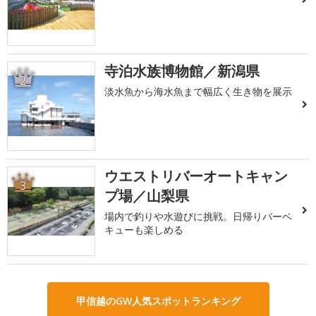
寺泊水族博物館／新潟県
2
淡水魚から海水魚まで幅広く生き物を展示
ウエストリバーオートキャン
3
プ場／山梨県
場内で釣りや水遊びに挑戦。日帰りバーベ
キューも楽しめる
甲信越のGW人気スポットランキング