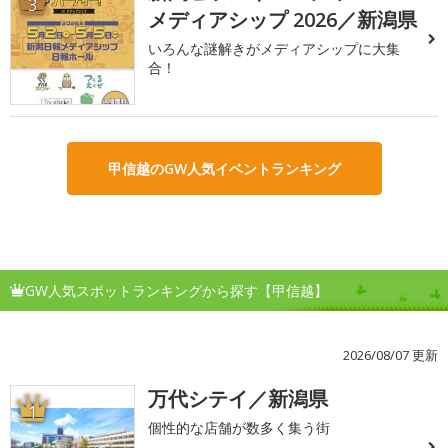
3
メディアシップ 2026／新潟県
いろんな謎解きがメディアシップに大集
合！
甲信越のGW人気イベントランキング
GW人気スポットランキングから探す【甲信越】
2026/08/07 更新
万代シテイ／新潟県
1
個性的な店舗が数多く集う街