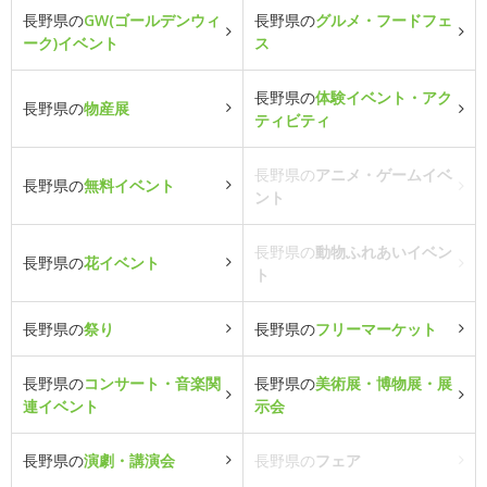
長野県の
GW(ゴールデンウィ
長野県の
グルメ・フードフェ
ーク)イベント
ス
長野県の
体験イベント・アク
長野県の
物産展
ティビティ
長野県の
アニメ・ゲームイベ
長野県の
無料イベント
ント
長野県の
動物ふれあいイベン
長野県の
花イベント
ト
長野県の
祭り
長野県の
フリーマーケット
長野県の
コンサート・音楽関
長野県の
美術展・博物展・展
連イベント
示会
長野県の
演劇・講演会
長野県の
フェア