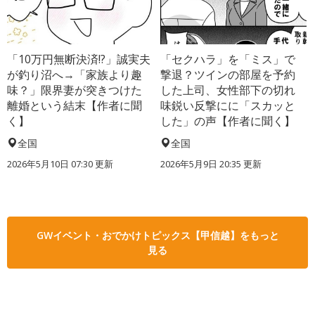
「10万円無断決済!?」誠実夫
「セクハラ」を「ミス」で
が釣り沼へ→「家族より趣
撃退？ツインの部屋を予約
味？」限界妻が突きつけた
した上司、女性部下の切れ
離婚という結末【作者に聞
味鋭い反撃にに「スカッと
く】
した」の声【作者に聞く】
全国
全国
2026年5月10日 07:30 更新
2026年5月9日 20:35 更新
GWイベント・おでかけトピックス【甲信越】をもっと
見る