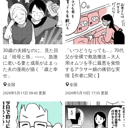
30歳の夫婦なのに、見た目
「いつどうなっても…」70代
は「祖母と孫」――。急激
父が全裸で救急搬送→大人
に老いる妻と成長が止まっ
用オムツを手に最悪を覚悟
た夫の漫画が描く「歳と幸
するアラサー娘の痛切な実
せ」
情【作者に聞く】
全国
全国
2026年5月11日 09:43 更新
2026年5月10日 17:35 更新