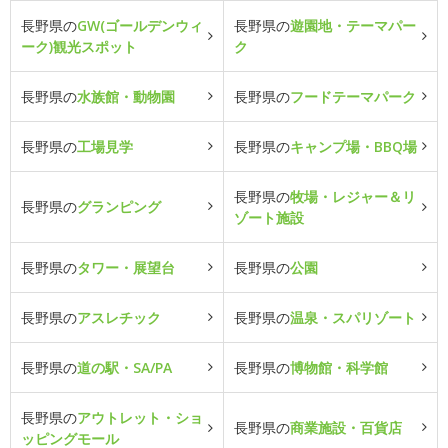
長野県の
GW(ゴールデンウィ
長野県の
遊園地・テーマパー
ーク)観光スポット
ク
長野県の
水族館・動物園
長野県の
フードテーマパーク
長野県の
工場見学
長野県の
キャンプ場・BBQ場
長野県の
牧場・レジャー＆リ
長野県の
グランピング
ゾート施設
長野県の
タワー・展望台
長野県の
公園
長野県の
アスレチック
長野県の
温泉・スパリゾート
長野県の
道の駅・SA/PA
長野県の
博物館・科学館
長野県の
アウトレット・ショ
長野県の
商業施設・百貨店
ッピングモール