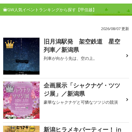
GW人気イベントランキングから探す【甲信越】
2026/08/07 更新
旧月潟駅発 架空鉄道 星空
1
列車／新潟県
列車が向かう先は、空の上。
企画展示「シャクナゲ・ツツ
2
ジ展」／新潟県
豪華なシャクナゲと可憐なツツジの競演
新潟ヒラメキパーティー！ in