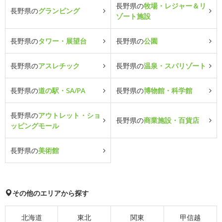
長野県の
牧場・レジャー＆リ
長野県の
グランピング
ゾート施設
長野県の
タワー・展望台
長野県の
公園
長野県の
アスレチック
長野県の
温泉・スパリゾート
長野県の
道の駅・SA/PA
長野県の
博物館・科学館
長野県の
アウトレット・ショ
長野県の
商業施設・百貨店
ッピングモール
長野県の
美術館
その他のエリアから探す
北海道
東北
関東
甲信越