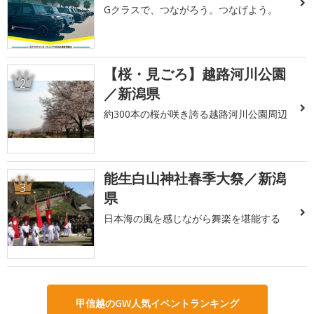
Gクラスで、つながろう。つなげよう。
【桜・見ごろ】越路河川公園
2
／新潟県
約300本の桜が咲き誇る越路河川公園周辺
能生白山神社春季大祭／新潟
3
県
日本海の風を感じながら舞楽を堪能する
甲信越のGW人気イベントランキング