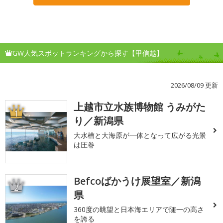
GW人気スポットランキングから探す【甲信越】
2026/08/09 更新
上越市立水族博物館 うみがた
1
り／新潟県
大水槽と大海原が一体となって広がる光景
は圧巻
Befcoばかうけ展望室／新潟
2
県
360度の眺望と日本海エリアで随一の高さ
を誇る