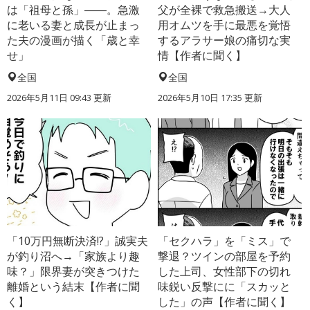
は「祖母と孫」――。急激
父が全裸で救急搬送→大人
に老いる妻と成長が止まっ
用オムツを手に最悪を覚悟
た夫の漫画が描く「歳と幸
するアラサー娘の痛切な実
せ」
情【作者に聞く】
全国
全国
2026年5月11日 09:43 更新
2026年5月10日 17:35 更新
「10万円無断決済!?」誠実夫
「セクハラ」を「ミス」で
が釣り沼へ→「家族より趣
撃退？ツインの部屋を予約
味？」限界妻が突きつけた
した上司、女性部下の切れ
離婚という結末【作者に聞
味鋭い反撃にに「スカッと
く】
した」の声【作者に聞く】