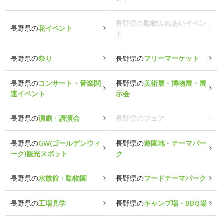
長野県の
動物ふれあいイベン
長野県の
花イベント
ト
長野県の
祭り
長野県の
フリーマーケット
長野県の
コンサート・音楽関
長野県の
美術展・博物展・展
連イベント
示会
長野県の
演劇・講演会
長野県の
フェア
長野県の
GW(ゴールデンウィ
長野県の
遊園地・テーマパー
ーク)観光スポット
ク
長野県の
水族館・動物園
長野県の
フードテーマパーク
長野県の
工場見学
長野県の
キャンプ場・BBQ場