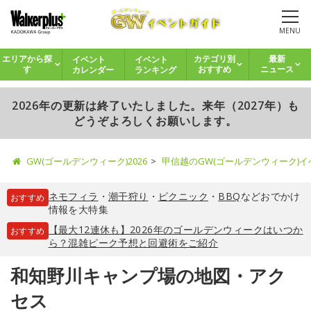
MENU
イベント
イベント
エリアから探
カテゴリ別
最新
カレンダー
ランキング
す
おすすめ
ニュース
2026年の更新は終了いたしました。来年（2027年）も
どうぞよろしくお願いします。
GW(ゴールデンウィーク)2026
甲信越のGW(ゴールデンウィーク)
ネモフィラ
・
潮干狩り
・
ピクニック
・
BBQ
などおでかけ
おすすめ
情報を大特集
【最大12連休も】2026年のゴールデンウィークはいつか
おすすめ
ら？混雑ピーク予想と回避術をご紹介
和知野川キャンプ場の地図・アク
セス