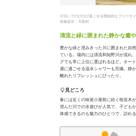
川沿いでのびのび過ごせる開放的なフリーサ
画像提供：天龍村
清流と緑に囲まれた静かな癒
豊かな緑と澄みきった川に囲まれた自
ている。場内には清流和知野川が流れ
グでも常に上位に選ばれるほど。オート
適に過ごせる温水シャワーも完備。静
離れたリフレッシュにぴったり。
見どころ
春には近くの味覚小屋前に続く桜並木
澄んだ川での水遊びが人気で、子ども
体感できるのも魅力のひとつで、訪れ