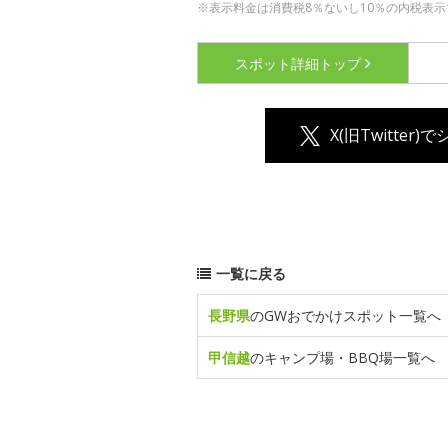
※表示料金は消費税8％ないし10％の内税表示
スポット詳細
トップ
X(旧Twitter)
一覧に戻る
長野県
のGWおでかけスポット一覧へ
甲信越
のキャンプ場・BBQ場一覧へ