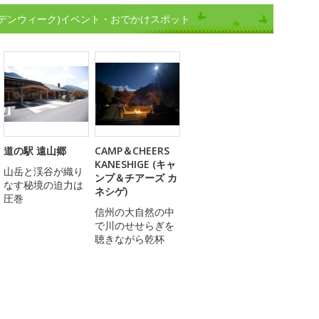
デンウィーク)イベント・おでかけスポット
道の駅 遠山郷
CAMP＆CHEERS
KANESHIGE (キャ
山岳と渓谷が織り
ンプ＆チアーズ カ
なす秘境の迫力は
ネシゲ)
圧巻
信州の大自然の中
で川のせせらぎを
聴きながら乾杯