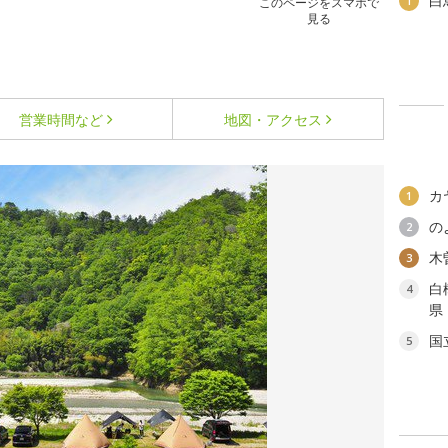
白
1
このページをスマホで
見る
営業時間など
地図・アクセス
カ
1
の
2
木
3
白
4
県
国
5