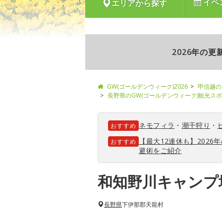
イベ
エリアから探す
2026年の
GW(ゴールデンウィーク)2026
甲信越の
長野県のGW(ゴールデンウィーク)観光ス
ネモフィラ
・
潮干狩り
・
おすすめ
【最大12連休も】202
おすすめ
避術をご紹介
和知野川キャンプ
長野県
下伊那郡天龍村