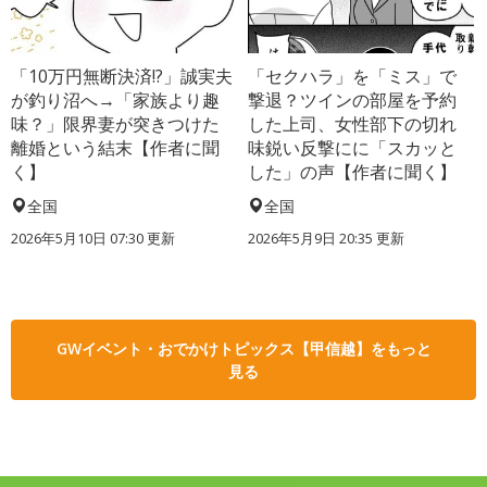
「10万円無断決済!?」誠実夫
「セクハラ」を「ミス」で
が釣り沼へ→「家族より趣
撃退？ツインの部屋を予約
味？」限界妻が突きつけた
した上司、女性部下の切れ
離婚という結末【作者に聞
味鋭い反撃にに「スカッと
く】
した」の声【作者に聞く】
全国
全国
2026年5月10日 07:30 更新
2026年5月9日 20:35 更新
GWイベント・おでかけトピックス【甲信越】をもっと
見る