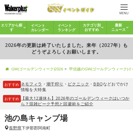
MENU
イベント
イベント
エリアから探
カテゴリ別
最新
カレンダー
ランキング
す
おすすめ
ニュース
2026年の更新は終了いたしました。来年（2027年）も
どうぞよろしくお願いします。
GW(ゴールデンウィーク)2026
甲信越のGW(ゴールデンウィーク)
ネモフィラ
・
潮干狩り
・
ピクニック
・
BBQ
などおでかけ
おすすめ
情報を大特集
【最大12連休も】2026年のゴールデンウィークはいつか
おすすめ
ら？混雑ピーク予想と回避術をご紹介
池の島キャンプ場
長野県
下伊那郡阿南町