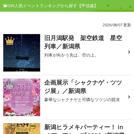
GW人気イベントランキングから探す【甲信越】
2026/08/07 更新
旧月潟駅発 架空鉄道 星空
1
列車／新潟県
列車が向かう先は、空の上。
企画展示「シャクナゲ・ツツ
2
ジ展」／新潟県
豪華なシャクナゲと可憐なツツジの競演
新潟ヒラメキパーティー！ in
3