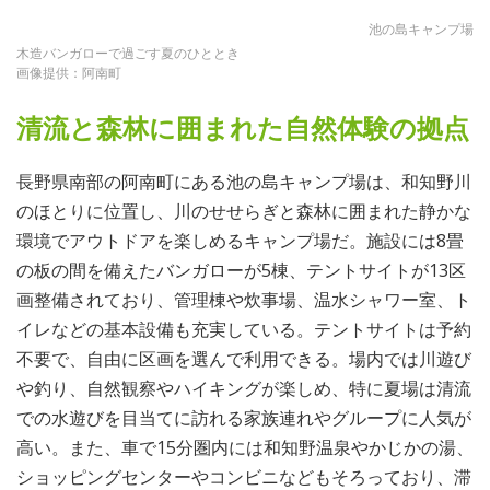
池の島キャンプ場
木造バンガローで過ごす夏のひととき
画像提供：阿南町
清流と森林に囲まれた自然体験の拠点
長野県南部の阿南町にある池の島キャンプ場は、和知野川
のほとりに位置し、川のせせらぎと森林に囲まれた静かな
環境でアウトドアを楽しめるキャンプ場だ。施設には8畳
の板の間を備えたバンガローが5棟、テントサイトが13区
画整備されており、管理棟や炊事場、温水シャワー室、ト
イレなどの基本設備も充実している。テントサイトは予約
不要で、自由に区画を選んで利用できる。場内では川遊び
や釣り、自然観察やハイキングが楽しめ、特に夏場は清流
での水遊びを目当てに訪れる家族連れやグループに人気が
高い。また、車で15分圏内には和知野温泉やかじかの湯、
ショッピングセンターやコンビニなどもそろっており、滞