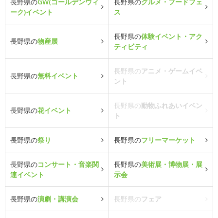
長野県の
GW(ゴールデンウィ
長野県の
グルメ・フードフェ
ーク)イベント
ス
長野県の
体験イベント・アク
長野県の
物産展
ティビティ
長野県の
アニメ・ゲームイベ
長野県の
無料イベント
ント
長野県の
動物ふれあいイベン
長野県の
花イベント
ト
長野県の
祭り
長野県の
フリーマーケット
長野県の
コンサート・音楽関
長野県の
美術展・博物展・展
連イベント
示会
長野県の
演劇・講演会
長野県の
フェア