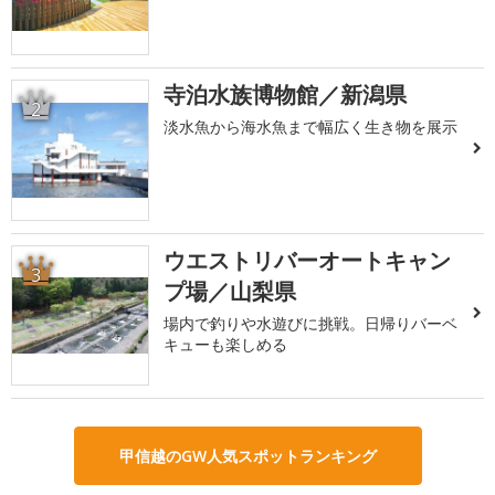
寺泊水族博物館／新潟県
2
淡水魚から海水魚まで幅広く生き物を展示
ウエストリバーオートキャン
3
プ場／山梨県
場内で釣りや水遊びに挑戦。日帰りバーベ
キューも楽しめる
甲信越のGW人気スポットランキング