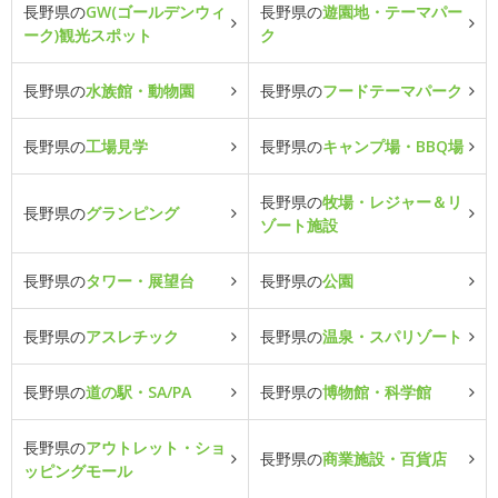
長野県の
GW(ゴールデンウィ
長野県の
遊園地・テーマパー
ーク)観光スポット
ク
長野県の
水族館・動物園
長野県の
フードテーマパーク
長野県の
工場見学
長野県の
キャンプ場・BBQ場
長野県の
牧場・レジャー＆リ
長野県の
グランピング
ゾート施設
長野県の
タワー・展望台
長野県の
公園
長野県の
アスレチック
長野県の
温泉・スパリゾート
長野県の
道の駅・SA/PA
長野県の
博物館・科学館
長野県の
アウトレット・ショ
長野県の
商業施設・百貨店
ッピングモール