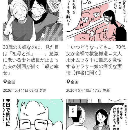
30歳の夫婦なのに、見た目
「いつどうなっても…」70代
は「祖母と孫」――。急激
父が全裸で救急搬送→大人
に老いる妻と成長が止まっ
用オムツを手に最悪を覚悟
た夫の漫画が描く「歳と幸
するアラサー娘の痛切な実
せ」
情【作者に聞く】
全国
全国
2026年5月11日 09:43 更新
2026年5月10日 17:35 更新