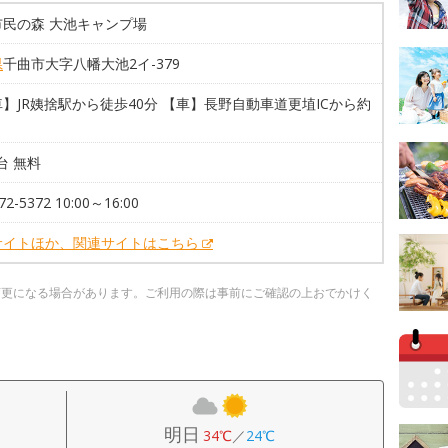
市民の森 大池キャンプ場
県
千曲市大字八幡大池2イ-379
】JR姨捨駅から徒歩40分 【車】長野自動車道更埴ICから約
0台 無料
72-5372 10:00～16:00
サイトほか、関連サイトはこちら
変更になる場合があります。ご利用の際は事前にご確認の上おでかけく
明日
34℃
／
24℃