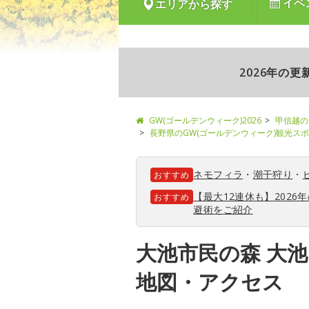
イベ
エリアから探す
2026年の
GW(ゴールデンウィーク)2026
甲信越の
長野県のGW(ゴールデンウィーク)観光ス
ネモフィラ
・
潮干狩り
・
おすすめ
【最大12連休も】202
おすすめ
避術をご紹介
大池市民の森 大
地図・アクセス