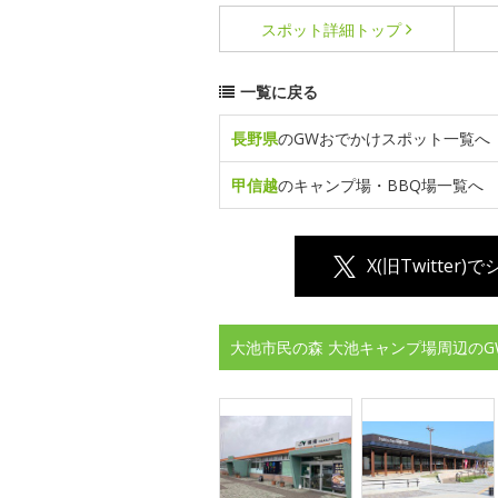
スポット詳細
トップ
一覧に戻る
長野県
のGWおでかけスポット一覧へ
甲信越
のキャンプ場・BBQ場一覧へ
X(旧Twitter)
大池市民の森 大池キャンプ場周辺のG