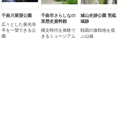
千曲川展望公園
千曲市さらしなの
城山史跡公園 荒砥
里歴史資料館
城跡
広々とした善光寺
平を一望できる公
縄文時代を体験で
戦国の激戦地を偲
園
きるミュージアム
ぶ山城