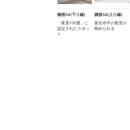
姨捨SA(下り線)
姨捨SA(上り線)
「夜景100選」に
善光寺平の夜景が
認定されたスポッ
眺められる
ト