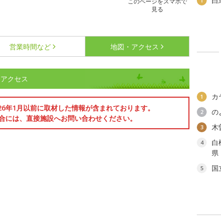
白
1
このページをスマホで
見る
営業時間など
地図・アクセス
・アクセス
カ
1
026年1月以前に取材した情報が含まれております。
の
2
合には、直接施設へお問い合わせください。
木
3
白
4
県
国
5