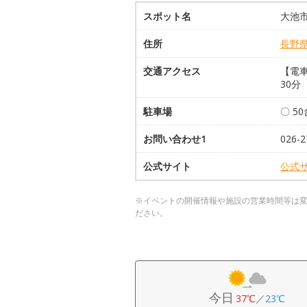
スポット名
大池
住所
長野
交通アクセス
【電車
30分
駐車場
〇 5
お問い合わせ1
026-2
公式サイト
公式
※イベントの開催情報や施設の営業時間等は
ださい。
今日
37℃
／
23℃