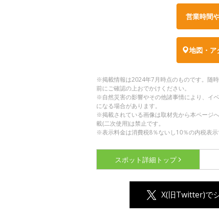
営業時間
地図・ア
※掲載情報は2024年7月時点のものです。
前にご確認の上おでかけください。
※自然災害の影響やその他諸事情により、イ
になる場合があります。
※掲載されている画像は取材先から本ページ
載(二次使用)は禁止です。
※表示料金は消費税8％ないし10％の内税表示
スポット詳細
トップ
X(旧Twitter)