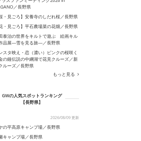
クラスファンミーティング2026 in
AGANO／長野県
桜・見ごろ】安養寺のしだれ桜／長野県
花・見ごろ】平石農場菜の花畑／長野県
田泰治の世界をキルトで遊ぶ 絵画キル
作品展―雪を見る旅―／長野県
ンスタ映え・恋（濃い）ピンクの桜咲く
金の鐘伝説の中綱湖で花見クルーズ／新
クルーズ／長野県
もっと見る
GWの人気スポットランキング
【長野県】
2026/08/09 更新
ヤの平高原キャンプ場／長野県
瀬キャンプ場／長野県