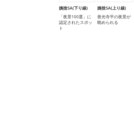
姨捨SA(下り線)
姨捨SA(上り線)
「夜景100選」に
善光寺平の夜景が
認定されたスポッ
眺められる
ト