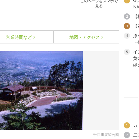
G
1
このページをスマホで
見る
N
【
2
【
3
原
4
営業時間など
地図・アクセス
ト
イ
5
黄
緑
カ
1
千曲川展望公園
二
2