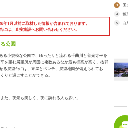
国
3
穂
4
白
026年1月以前に取材した情報が含まれております。
5
合には、直接施設へお問い合わせください。
きる公園
にある小規模な公園で、ゆったりと流れる千曲川と善光寺平を
寺平を望む展望所が周囲に複数あるなか最も標高が高く、抜群
渡せる展望台には、東屋とベンチ、展望地図が備えられてお
っくりと過ごすことができる。
。また、夜景も美しく、夜に訪れる人も多い。