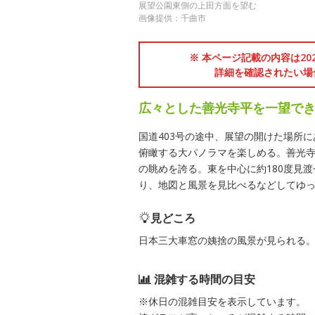
展望公園東側の上田方面を望む
画像提供：千曲市
※ 本ページ記載の内容は2
詳細を確認されたい場
広々とした善光寺平を一望で
国道403号の途中、展望の開けた場所
俯瞰する大パノラマを楽しめる。善光
の眺めを誇る。東を中心に約180度見
り、地図と風景を見比べるなどしてゆ
見どころ
日本三大車窓の姨捨の風景が見られる
混雑する時間の目安
※休日の混雑目安を表示しています。