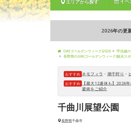
イベ
エリアから探す
2026年の
GW(ゴールデンウィーク)2026
甲信越の
長野県のGW(ゴールデンウィーク)観光ス
ネモフィラ
・
潮干狩り
・
おすすめ
【最大12連休も】202
おすすめ
避術をご紹介
千曲川展望公園
長野県
千曲市