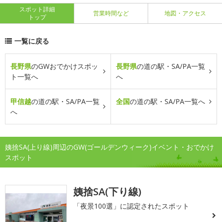
スポット詳細
営業時間など
地図・アクセス
トップ
一覧に戻る
長野県
のGWおでかけスポッ
長野県
の道の駅・SA/PA一覧
ト一覧へ
へ
甲信越
の道の駅・SA/PA一覧
全国
の道の駅・SA/PA一覧へ
へ
姨捨SA(上り線)周辺のGW(ゴールデンウィーク)イベント・おでかけ
スポット
姨捨SA(下り線)
「夜景100選」に認定されたスポット