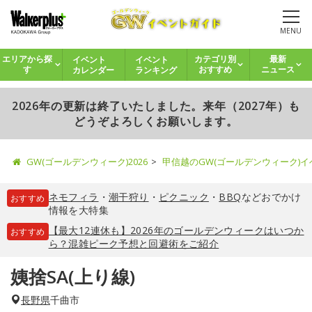
MENU
イベント
イベント
エリアから探
カテゴリ別
最新
カレンダー
ランキング
す
おすすめ
ニュース
2026年の更新は終了いたしました。来年（2027年）も
どうぞよろしくお願いします。
GW(ゴールデンウィーク)2026
甲信越のGW(ゴールデンウィーク)
ネモフィラ
・
潮干狩り
・
ピクニック
・
BBQ
などおでかけ
おすすめ
情報を大特集
【最大12連休も】2026年のゴールデンウィークはいつか
おすすめ
ら？混雑ピーク予想と回避術をご紹介
姨捨SA(上り線)
長野県
千曲市