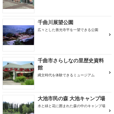
千曲川展望公園
広々とした善光寺平を一望できる公園
千曲市さらしなの里歴史資料
館
縄文時代を体験できるミュージアム
大池市民の森 大池キャンプ場
水と緑と花に囲まれた森の中のキャンプ場