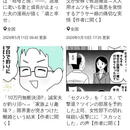
は「祖母と孫」――。急激
父が全裸で救急搬送→大人
に老いる妻と成長が止まっ
用オムツを手に最悪を覚悟
た夫の漫画が描く「歳と幸
するアラサー娘の痛切な実
せ」
情【作者に聞く】
全国
全国
2026年5月11日 09:43 更新
2026年5月10日 17:35 更新
「10万円無断決済!?」誠実夫
「セクハラ」を「ミス」で
が釣り沼へ→「家族より趣
撃退？ツインの部屋を予約
味？」限界妻が突きつけた
した上司、女性部下の切れ
離婚という結末【作者に聞
味鋭い反撃にに「スカッと
く】
した」の声【作者に聞く】