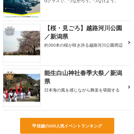
Gクラスで、つながろう。つなげよう。
【桜・見ごろ】越路河川公園
2
／新潟県
約300本の桜が咲き誇る越路河川公園周辺
能生白山神社春季大祭／新潟
3
県
日本海の風を感じながら舞楽を堪能する
甲信越のGW人気イベントランキング