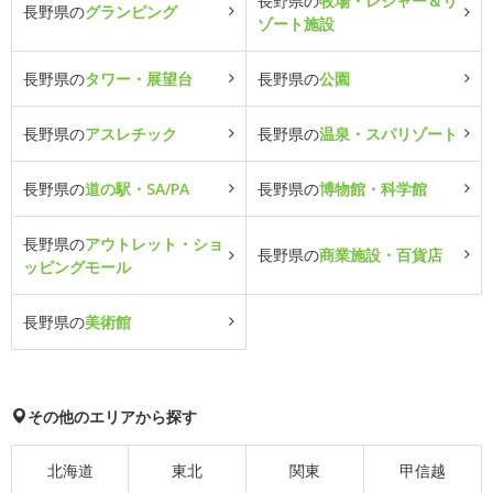
長野県の
牧場・レジャー＆リ
長野県の
グランピング
ゾート施設
長野県の
タワー・展望台
長野県の
公園
長野県の
アスレチック
長野県の
温泉・スパリゾート
長野県の
道の駅・SA/PA
長野県の
博物館・科学館
長野県の
アウトレット・ショ
長野県の
商業施設・百貨店
ッピングモール
長野県の
美術館
その他のエリアから探す
北海道
東北
関東
甲信越