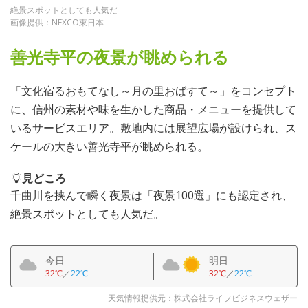
絶景スポットとしても人気だ
画像提供：NEXCO東日本
善光寺平の夜景が眺められる
「文化宿るおもてなし～月の里おばすて～」をコンセプト
に、信州の素材や味を生かした商品・メニューを提供して
いるサービスエリア。敷地内には展望広場が設けられ、ス
ケールの大きい善光寺平が眺められる。
見どころ
千曲川を挟んで瞬く夜景は「夜景100選」にも認定され、
絶景スポットとしても人気だ。
今日
明日
32℃
／
22℃
32℃
／
22℃
天気情報提供元：株式会社ライフビジネスウェザー