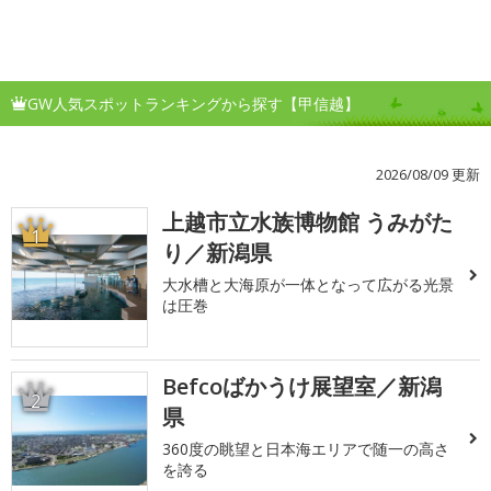
GW人気スポットランキングから探す【甲信越】
2026/08/09 更新
上越市立水族博物館 うみがた
1
り／新潟県
大水槽と大海原が一体となって広がる光景
は圧巻
Befcoばかうけ展望室／新潟
2
県
360度の眺望と日本海エリアで随一の高さ
を誇る