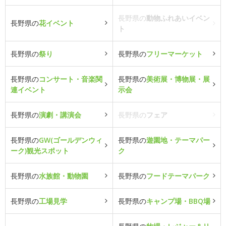
長野県の
動物ふれあいイベン
長野県の
花イベント
ト
長野県の
祭り
長野県の
フリーマーケット
長野県の
コンサート・音楽関
長野県の
美術展・博物展・展
連イベント
示会
長野県の
演劇・講演会
長野県の
フェア
長野県の
GW(ゴールデンウィ
長野県の
遊園地・テーマパー
ーク)観光スポット
ク
長野県の
水族館・動物園
長野県の
フードテーマパーク
長野県の
工場見学
長野県の
キャンプ場・BBQ場