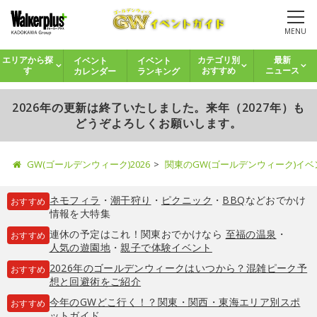
MENU
イベント
イベント
エリアから探
カテゴリ別
最新
カレンダー
ランキング
す
おすすめ
ニュース
2026年の更新は終了いたしました。来年（2027年）も
どうぞよろしくお願いします。
GW(ゴールデンウィーク)2026
関東のGW(ゴールデンウィーク)イ
ネモフィラ
・
潮干狩り
・
ピクニック
・
BBQ
などおでかけ
おすすめ
情報を大特集
連休の予定はこれ！関東おでかけなら
至福の温泉
・
おすすめ
人気の遊園地
・
親子で体験イベント
2026年のゴールデンウィークはいつから？混雑ピーク予
おすすめ
想と回避術をご紹介
今年のGWどこ行く！？関東・関西・東海エリア別スポ
おすすめ
ットガイド