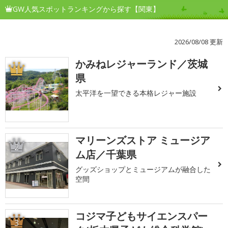
GW人気スポットランキングから探す【関東】
2026/08/08 更新
かみねレジャーランド／茨城
1
県
太平洋を一望できる本格レジャー施設
マリーンズストア ミュージア
2
ム店／千葉県
グッズショップとミュージアムが融合した
空間
コジマ子どもサイエンスパー
3