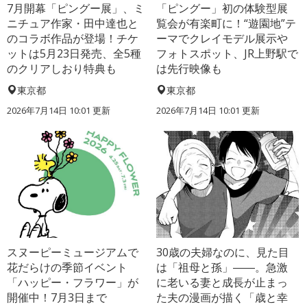
7月開幕「ピングー展」、ミ
「ピングー」初の体験型展
ニチュア作家・田中達也と
覧会が有楽町に！“遊園地”テ
のコラボ作品が登場！チケ
ーマでクレイモデル展示や
ットは5月23日発売、全5種
フォトスポット、JR上野駅で
のクリアしおり特典も
は先行映像も
東京都
東京都
2026年7月14日 10:01 更新
2026年7月14日 10:01 更新
スヌーピーミュージアムで
30歳の夫婦なのに、見た目
花だらけの季節イベント
は「祖母と孫」――。急激
「ハッピー・フラワー」が
に老いる妻と成長が止まっ
開催中！7月3日まで
た夫の漫画が描く「歳と幸