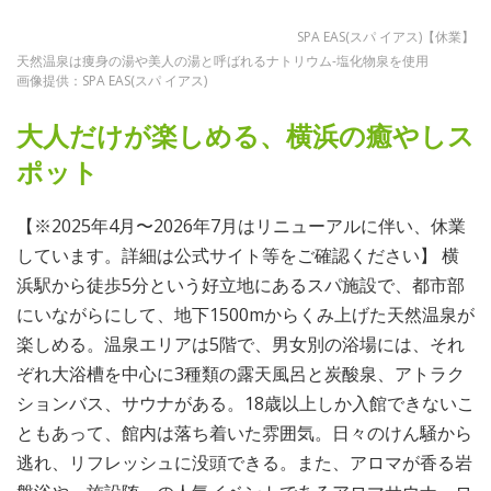
SPA EAS(スパ イアス)【休業】
天然温泉は痩身の湯や美人の湯と呼ばれるナトリウム-塩化物泉を使用
画像提供：SPA EAS(スパ イアス)
大人だけが楽しめる、横浜の癒やしス
ポット
【※2025年4月〜2026年7月はリニューアルに伴い、休業
しています。詳細は公式サイト等をご確認ください】 横
浜駅から徒歩5分という好立地にあるスパ施設で、都市部
にいながらにして、地下1500mからくみ上げた天然温泉が
楽しめる。温泉エリアは5階で、男女別の浴場には、それ
ぞれ大浴槽を中心に3種類の露天風呂と炭酸泉、アトラク
ションバス、サウナがある。18歳以上しか入館できないこ
ともあって、館内は落ち着いた雰囲気。日々のけん騒から
逃れ、リフレッシュに没頭できる。また、アロマが香る岩