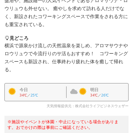
盤浴や、施設随一の人気イベントであるアロマサウナ・ロ
ウリュウも外せない。 癒やしを求めて訪れる人だけでな
く、新設されたコワーキングスペースで作業をされる方に
も重宝されている。
見どころ
横浜で源泉かけ流しの天然温泉を楽しめ、アロマサウナや
ロウリュウで今流行りのサ活もおすすめ！ コワーキング
スペースも新設され、仕事終わり疲れた体を癒して帰れ
る。
今日
明日
34℃
／
25℃
34℃
／
26℃
天気情報提供元：株式会社ライフビジネスウェザー
※施設やイベントが休園・中止になっている場合がありま
す。おでかけの際は事前にご確認ください。