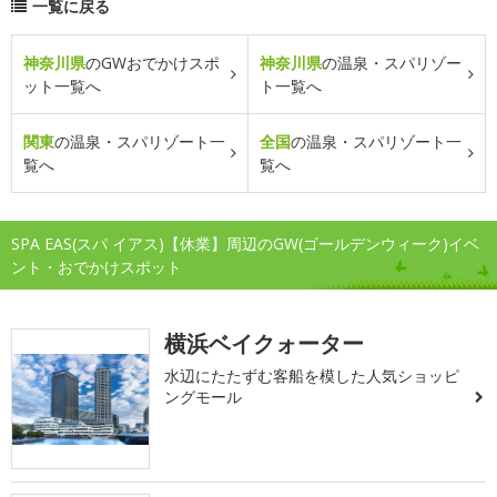
一覧に戻る
神奈川県
のGWおでかけスポ
神奈川県
の温泉・スパリゾー
ット一覧へ
ト一覧へ
関東
の温泉・スパリゾート一
全国
の温泉・スパリゾート一
覧へ
覧へ
SPA EAS(スパ イアス)【休業】周辺のGW(ゴールデンウィーク)イベ
ント・おでかけスポット
横浜ベイクォーター
水辺にたたずむ客船を模した人気ショッピ
ングモール