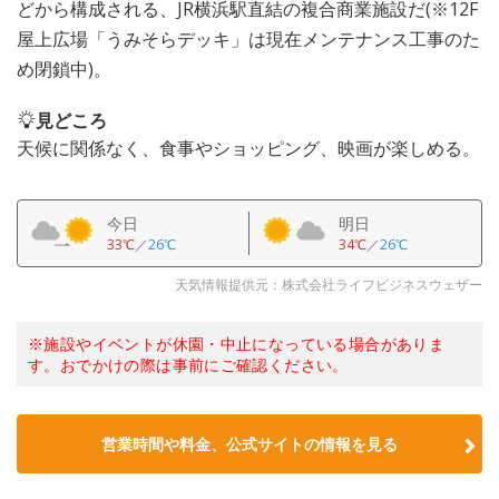
どから構成される、JR横浜駅直結の複合商業施設だ(※12F
屋上広場「うみそらデッキ」は現在メンテナンス工事のた
め閉鎖中)。
見どころ
天候に関係なく、食事やショッピング、映画が楽しめる。
今日
明日
33℃
／
26℃
34℃
／
26℃
天気情報提供元：株式会社ライフビジネスウェザー
※施設やイベントが休園・中止になっている場合がありま
す。おでかけの際は事前にご確認ください。
営業時間や料金、公式サイトの情報を見る