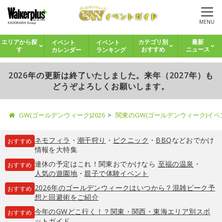
MENU
イベント
イベント
エリアから探
カテゴリ別
最新
カレンダー
ランキング
す
おすすめ
ニュース
2026年の更新は終了いたしました。来年（2027年）も
どうぞよろしくお願いします。
GW(ゴールデンウィーク)2026
関東のGW(ゴールデンウィーク)イ
ネモフィラ
・
潮干狩り
・
ピクニック
・
BBQ
などおでかけ
おすすめ
情報を大特集
連休の予定はこれ！関東おでかけなら
至福の温泉
・
おすすめ
人気の遊園地
・
親子で体験イベント
2026年のゴールデンウィークはいつから？混雑ピーク予
おすすめ
想と回避術をご紹介
今年のGWどこ行く！？関東・関西・東海エリア別スポ
おすすめ
ットガイド