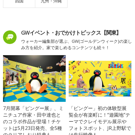
四国
九州・沖縄
GWイベント・おでかけトピックス【関東】
ウォーカー編集部が選ぶ、GW(ゴールデンウィーク)の楽し
み方を紹介。家で楽しめるコンテンツも続々！
7月開幕「ピングー展」、ミ
「ピングー」初の体験型展
ニチュア作家・田中達也と
覧会が有楽町に！“遊園地”テ
のコラボ作品が登場！チケ
ーマでクレイモデル展示や
ットは5月23日発売、全5種
フォトスポット、JR上野駅で
のクリアしおり特典も
は先行映像も