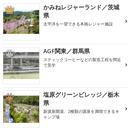
かみねレジャーランド／茨城
1
県
太平洋を一望できる本格レジャー施設
AGF関東／群馬県
2
スティックコーヒーなどの製造工程を間近
で見学
塩原グリーンビレッジ／栃木
3
県
新源泉開湯、2種類の源泉を満喫できるキ
ャンプ場