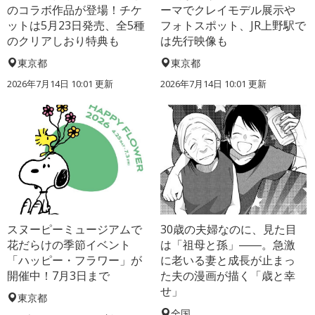
のコラボ作品が登場！チケ
ーマでクレイモデル展示や
ットは5月23日発売、全5種
フォトスポット、JR上野駅で
のクリアしおり特典も
は先行映像も
東京都
東京都
2026年7月14日 10:01 更新
2026年7月14日 10:01 更新
スヌーピーミュージアムで
30歳の夫婦なのに、見た目
花だらけの季節イベント
は「祖母と孫」――。急激
「ハッピー・フラワー」が
に老いる妻と成長が止まっ
開催中！7月3日まで
た夫の漫画が描く「歳と幸
せ」
東京都
全国