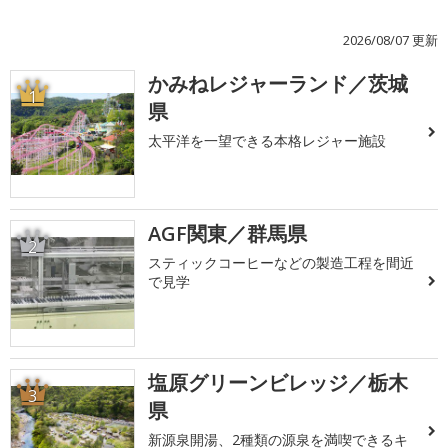
2026/08/07 更新
かみねレジャーランド／茨城
1
県
太平洋を一望できる本格レジャー施設
AGF関東／群馬県
2
スティックコーヒーなどの製造工程を間近
で見学
塩原グリーンビレッジ／栃木
3
県
新源泉開湯、2種類の源泉を満喫できるキ