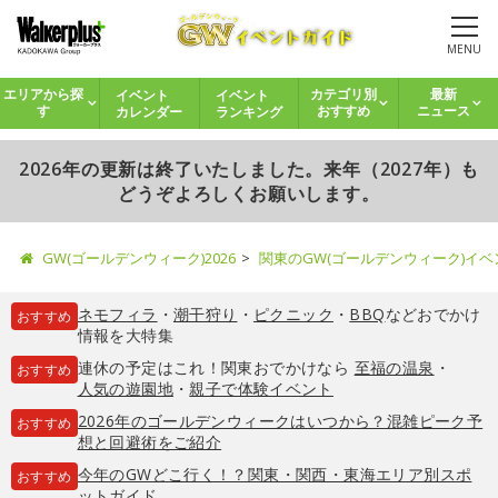
MENU
イベント
イベント
エリアから探
カテゴリ別
最新
カレンダー
ランキング
す
おすすめ
ニュース
2026年の更新は終了いたしました。来年（2027年）も
どうぞよろしくお願いします。
GW(ゴールデンウィーク)2026
関東のGW(ゴールデンウィーク)イ
ネモフィラ
・
潮干狩り
・
ピクニック
・
BBQ
などおでかけ
おすすめ
情報を大特集
連休の予定はこれ！関東おでかけなら
至福の温泉
・
おすすめ
人気の遊園地
・
親子で体験イベント
2026年のゴールデンウィークはいつから？混雑ピーク予
おすすめ
想と回避術をご紹介
今年のGWどこ行く！？関東・関西・東海エリア別スポ
おすすめ
ットガイド