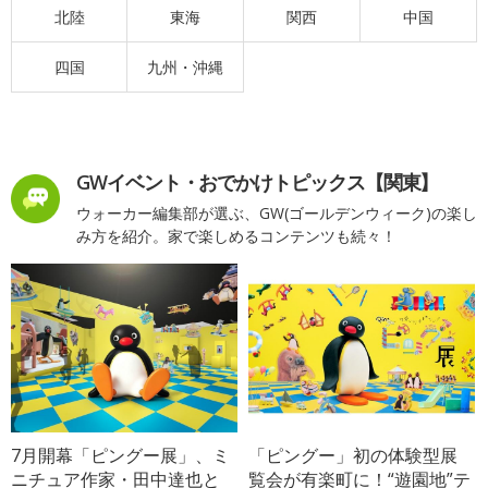
北陸
東海
関西
中国
四国
九州・沖縄
GWイベント・おでかけトピックス【関東】
ウォーカー編集部が選ぶ、GW(ゴールデンウィーク)の楽し
み方を紹介。家で楽しめるコンテンツも続々！
7月開幕「ピングー展」、ミ
「ピングー」初の体験型展
ニチュア作家・田中達也と
覧会が有楽町に！“遊園地”テ