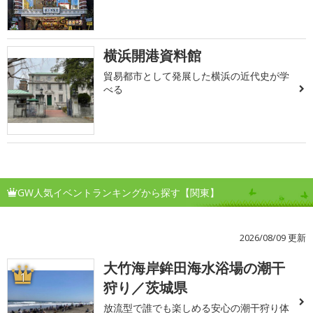
横浜開港資料館
貿易都市として発展した横浜の近代史が学
べる
GW人気イベントランキングから探す【関東】
2026/08/09 更新
大竹海岸鉾田海水浴場の潮干
1
狩り／茨城県
放流型で誰でも楽しめる安心の潮干狩り体