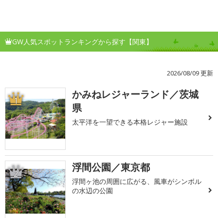
GW人気スポットランキングから探す【関東】
2026/08/09 更新
かみねレジャーランド／茨城
1
県
太平洋を一望できる本格レジャー施設
浮間公園／東京都
2
浮間ヶ池の周囲に広がる、風車がシンボル
の水辺の公園