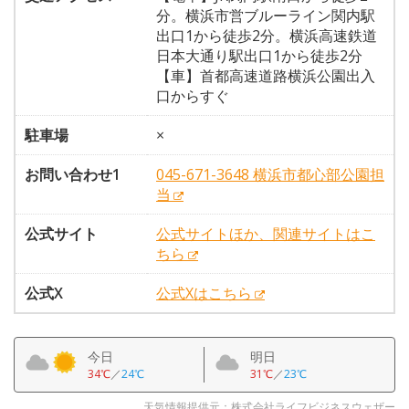
分。横浜市営ブルーライン関内駅
出口1から徒歩2分。横浜高速鉄道
日本大通り駅出口1から徒歩2分
【車】首都高速道路横浜公園出入
口からすぐ
駐車場
×
お問い合わせ1
045-671-3648 横浜市都心部公園担
当
公式サイト
公式サイトほか、関連サイトはこ
ちら
公式X
公式Xはこちら
今日
明日
34℃
／
24℃
31℃
／
23℃
天気情報提供元：株式会社ライフビジネスウェザー