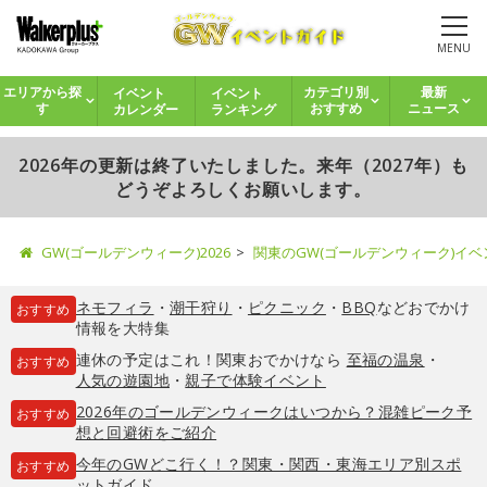
MENU
イベント
イベント
エリアから探
カテゴリ別
最新
カレンダー
ランキング
す
おすすめ
ニュース
2026年の更新は終了いたしました。来年（2027年）も
どうぞよろしくお願いします。
GW(ゴールデンウィーク)2026
関東のGW(ゴールデンウィーク)イ
ネモフィラ
・
潮干狩り
・
ピクニック
・
BBQ
などおでかけ
おすすめ
情報を大特集
連休の予定はこれ！関東おでかけなら
至福の温泉
・
おすすめ
人気の遊園地
・
親子で体験イベント
2026年のゴールデンウィークはいつから？混雑ピーク予
おすすめ
想と回避術をご紹介
今年のGWどこ行く！？関東・関西・東海エリア別スポ
おすすめ
ットガイド