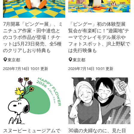
7月開幕「ピングー展」、ミ
「ピングー」初の体験型展
ニチュア作家・田中達也と
覧会が有楽町に！“遊園地”テ
のコラボ作品が登場！チケ
ーマでクレイモデル展示や
ットは5月23日発売、全5種
フォトスポット、JR上野駅で
のクリアしおり特典も
は先行映像も
東京都
東京都
2026年7月14日 10:01 更新
2026年7月14日 10:01 更新
スヌーピーミュージアムで
30歳の夫婦なのに、見た目