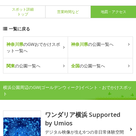
スポット詳細
営業時間など
地図・アクセス
トップ
一覧に戻る
神奈川県
のGWおでかけスポ
神奈川県
の公園一覧へ
ット一覧へ
関東
の公園一覧へ
全国
の公園一覧へ
横浜公園周辺のGW(ゴールデンウィーク)イベント・おでかけスポッ
ト
ワンダリア横浜 Supported
by Umios
デジタル映像が生む6つの非日常体験空間