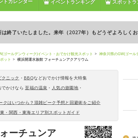
ントカレンダー
イベントランキング
スポットラ
更新は終了いたしました。来年（2027年）もどうぞよろしく
W(ゴールデンウィーク)イベント・おでかけ観光スポット
神奈川県のGW(ゴール
スポット
横浜開運水族館 フォーチュンアクアリウム
ピクニック
・
BBQ
などおでかけ情報を大特集
おでかけなら
至福の温泉
・
人気の遊園地
・
ィークはいつから？混雑ピーク予想と回避術をご紹介
関東・関西・東海エリア別スポットガイド
フォーチュンア