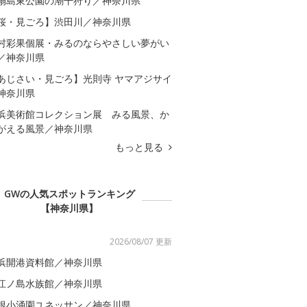
扇島東公園の潮干狩り／神奈川県
桜・見ごろ】渋田川／神奈川県
村彩果個展・みるのならやさしい夢がい
／神奈川県
あじさい・見ごろ】光則寺 ヤマアジサイ
神奈川県
浜美術館コレクション展 みる風景、か
がえる風景／神奈川県
もっと見る
GWの人気スポットランキング
【神奈川県】
2026/08/07 更新
浜開港資料館／神奈川県
江ノ島水族館／神奈川県
根小涌園ユネッサン／神奈川県