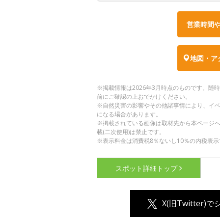
営業時間
地図・ア
※掲載情報は2026年3月時点のものです。
前にご確認の上おでかけください。
※自然災害の影響やその他諸事情により、イ
になる場合があります。
※掲載されている画像は取材先から本ページ
載(二次使用)は禁止です。
※表示料金は消費税8％ないし10％の内税表示
スポット詳細
トップ
X(旧Twitter)