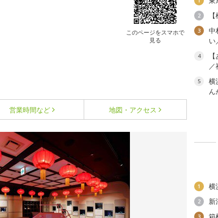
東
1
【
2
中
3
このページをスマホで
見る
い
【
4
／
横
5
ん
営業時間など
地図・アクセス
横
1
新
2
箱
3