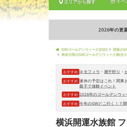
イベ
エリアから探す
2026年の
GW(ゴールデンウィーク)2026
関東のG
神奈川県のGW(ゴールデンウィーク)観光
ネモフィラ
・
潮干狩り
・
おすすめ
連休の予定はこれ！関東
おすすめ
親子で体験イベント
2026年のゴールデンウ
おすすめ
今年のGWどこ行く！？
おすすめ
横浜開運水族館 