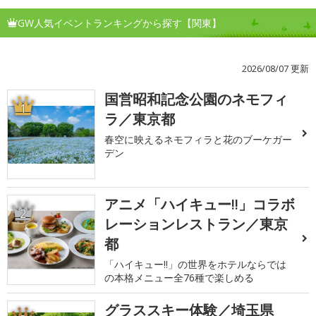
GW人気イベントランキングから探す【関東】
2026/08/07 更新
国営昭和記念公園のネモフィ
1
ラ／東京都
春空に映えるネモフィラと花のブーケガー
デン
アニメ「ハイキュー!!」コラボ
2
レーションレストラン／東京
都
「ハイキュー!!」の世界をホテルならでは
の本格メニュー全76種で楽しめる
グラススキー体験／埼玉県