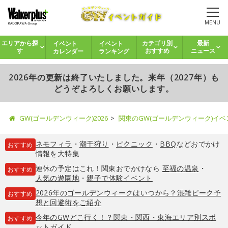
MENU
イベント
イベント
エリアから探
カテゴリ別
最新
カレンダー
ランキング
す
おすすめ
ニュース
2026年の更新は終了いたしました。来年（2027年）も
どうぞよろしくお願いします。
GW(ゴールデンウィーク)2026
関東のGW(ゴールデンウィーク)イ
ネモフィラ
・
潮干狩り
・
ピクニック
・
BBQ
などおでかけ
おすすめ
情報を大特集
連休の予定はこれ！関東おでかけなら
至福の温泉
・
おすすめ
人気の遊園地
・
親子で体験イベント
2026年のゴールデンウィークはいつから？混雑ピーク予
おすすめ
想と回避術をご紹介
今年のGWどこ行く！？関東・関西・東海エリア別スポ
おすすめ
ットガイド