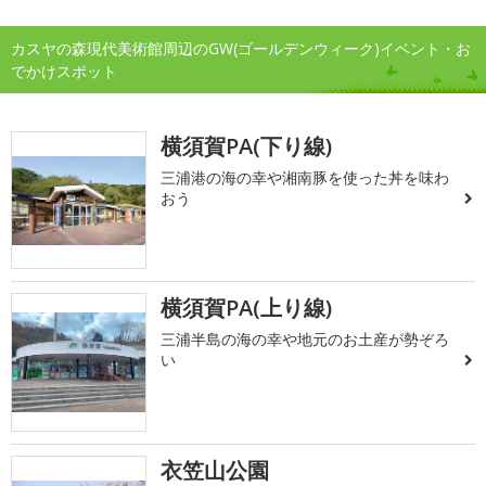
カスヤの森現代美術館周辺のGW(ゴールデンウィーク)イベント・お
でかけスポット
横須賀PA(下り線)
三浦港の海の幸や湘南豚を使った丼を味わ
おう
横須賀PA(上り線)
三浦半島の海の幸や地元のお土産が勢ぞろ
い
衣笠山公園