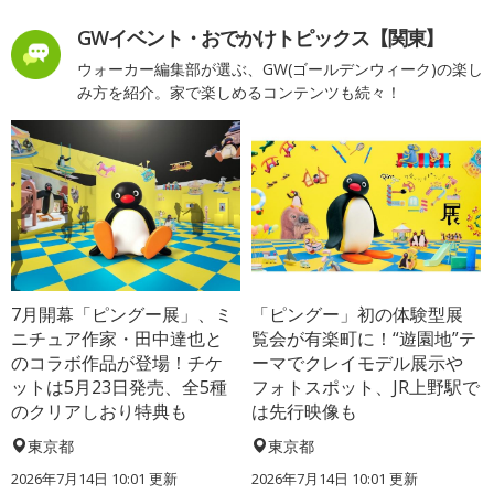
GWイベント・おでかけトピックス【関東】
ウォーカー編集部が選ぶ、GW(ゴールデンウィーク)の楽し
み方を紹介。家で楽しめるコンテンツも続々！
7月開幕「ピングー展」、ミ
「ピングー」初の体験型展
ニチュア作家・田中達也と
覧会が有楽町に！“遊園地”テ
のコラボ作品が登場！チケ
ーマでクレイモデル展示や
ットは5月23日発売、全5種
フォトスポット、JR上野駅で
のクリアしおり特典も
は先行映像も
東京都
東京都
2026年7月14日 10:01 更新
2026年7月14日 10:01 更新