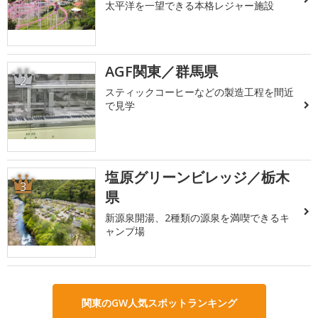
太平洋を一望できる本格レジャー施設
AGF関東／群馬県
2
スティックコーヒーなどの製造工程を間近
で見学
塩原グリーンビレッジ／栃木
3
県
新源泉開湯、2種類の源泉を満喫できるキ
ャンプ場
関東のGW人気スポットランキング