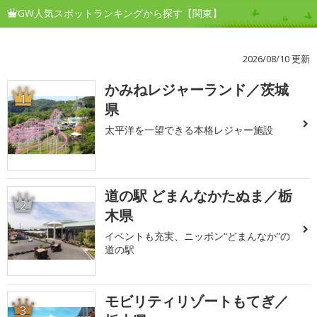
GW人気スポットランキングから探す【関東】
2026/08/10 更新
かみねレジャーランド／茨城
1
県
太平洋を一望できる本格レジャー施設
道の駅 どまんなかたぬま／栃
2
木県
イベントも充実、ニッポン“どまんなか”の
道の駅
モビリティリゾートもてぎ／
3