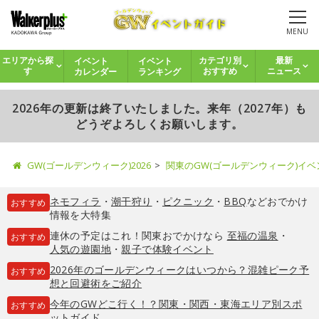
MENU
イベント
イベント
エリアから探
カテゴリ別
最新
カレンダー
ランキング
す
おすすめ
ニュース
2026年の更新は終了いたしました。来年（2027年）も
どうぞよろしくお願いします。
GW(ゴールデンウィーク)2026
関東のGW(ゴールデンウィーク)イ
ネモフィラ
・
潮干狩り
・
ピクニック
・
BBQ
などおでかけ
おすすめ
情報を大特集
連休の予定はこれ！関東おでかけなら
至福の温泉
・
おすすめ
人気の遊園地
・
親子で体験イベント
2026年のゴールデンウィークはいつから？混雑ピーク予
おすすめ
想と回避術をご紹介
今年のGWどこ行く！？関東・関西・東海エリア別スポ
おすすめ
ットガイド