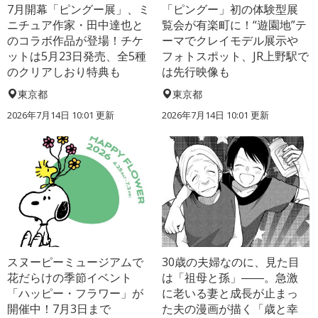
7月開幕「ピングー展」、ミ
「ピングー」初の体験型展
ニチュア作家・田中達也と
覧会が有楽町に！“遊園地”テ
のコラボ作品が登場！チケ
ーマでクレイモデル展示や
ットは5月23日発売、全5種
フォトスポット、JR上野駅で
のクリアしおり特典も
は先行映像も
東京都
東京都
2026年7月14日 10:01 更新
2026年7月14日 10:01 更新
スヌーピーミュージアムで
30歳の夫婦なのに、見た目
花だらけの季節イベント
は「祖母と孫」――。急激
「ハッピー・フラワー」が
に老いる妻と成長が止まっ
開催中！7月3日まで
た夫の漫画が描く「歳と幸