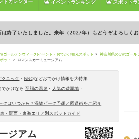
ントカレンダー
イベントランキング
スポットラ
更新は終了いたしました。来年（2027年）もどうぞよろしく
W(ゴールデンウィーク)イベント・おでかけ観光スポット
神奈川県のGW(ゴール
スポット
ロマンスカーミュージアム
ピクニック
・
BBQ
などおでかけ情報を大特集
おでかけなら
至福の温泉
・
人気の遊園地
・
ィークはいつから？混雑ピーク予想と回避術をご紹介
関東・関西・東海エリア別スポットガイド
ージアム