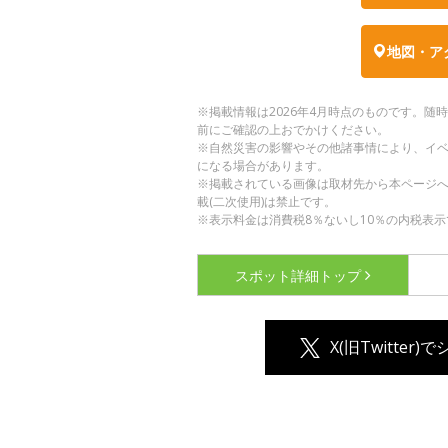
地図・ア
※掲載情報は2026年4月時点のものです。
前にご確認の上おでかけください。
※自然災害の影響やその他諸事情により、イ
になる場合があります。
※掲載されている画像は取材先から本ページ
載(二次使用)は禁止です。
※表示料金は消費税8％ないし10％の内税表示
スポット詳細
トップ
X(旧Twitter)