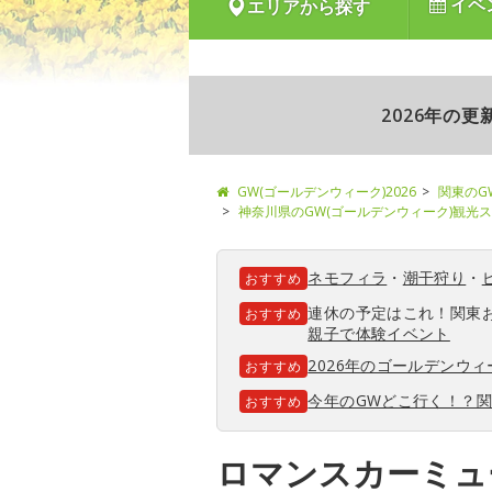
イベ
エリアから探す
2026年の
GW(ゴールデンウィーク)2026
関東のG
神奈川県のGW(ゴールデンウィーク)観光
ネモフィラ
・
潮干狩り
・
おすすめ
連休の予定はこれ！関東
おすすめ
親子で体験イベント
2026年のゴールデンウ
おすすめ
今年のGWどこ行く！？
おすすめ
ロマンスカーミュ