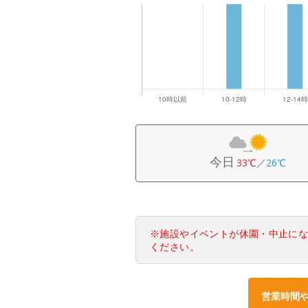
今日
33℃
／
26℃
※施設やイベントが休園・中止に
ください。
営業時間