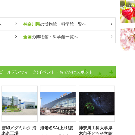
へ
神奈川県
の博物館・科学館一覧へ
全国
の博物館・科学館一覧へ
(ゴールデンウィーク)イベント・おでかけスポット
雪印メグミルク 海
海老名SA(上り線)
神奈川工科大学厚
老名工場
木市子ども科学館