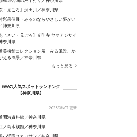
扇島東公園の潮干狩り／神奈川県
桜・見ごろ】渋田川／神奈川県
村彩果個展・みるのならやさしい夢がい
／神奈川県
あじさい・見ごろ】光則寺 ヤマアジサイ
神奈川県
浜美術館コレクション展 みる風景、か
がえる風景／神奈川県
もっと見る
GWの人気スポットランキング
【神奈川県】
2026/08/07 更新
浜開港資料館／神奈川県
江ノ島水族館／神奈川県
根小涌園ユネッサン／神奈川県