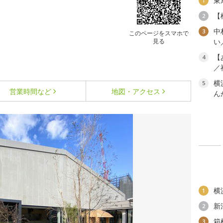
東
1
【
2
中
3
このページをスマホで
見る
い
【
4
／
横
5
営業時間など
地図・アクセス
ん
横
1
新
2
箱
3