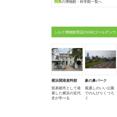
関東
の博物館・科学館一覧へ
シルク博物館周辺のGW(ゴールデンウ
横浜開港資料館
象の鼻パーク
貿易都市として発
風通しのいい公園
展した横浜の近代
でのんびりくつろ
史が学べる
ぐ