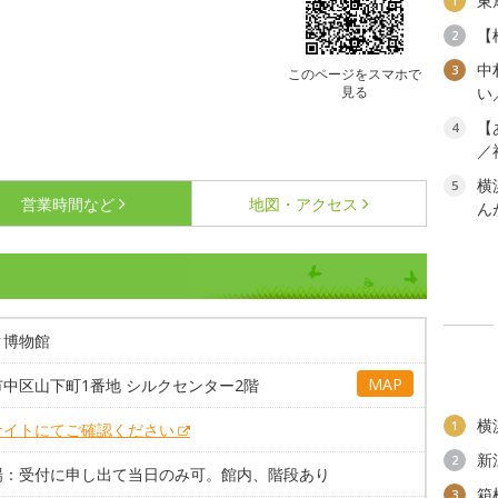
東
1
【
2
中
3
このページをスマホで
見る
い
【
4
／
横
5
営業時間など
地図・アクセス
ん
ク博物館
MAP
中区山下町1番地 シルクセンター2階
横
1
サイトにてご確認ください
新
2
場：受付に申し出て当日のみ可。館内、階段あり
箱
3