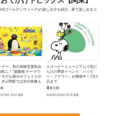
W(ゴールデンウィーク)の楽しみ方を紹介。家で楽しめるコ
ングー」初の体験型展覧会
スヌーピーミュージアムで花だ
楽町に！“遊園地”テーマで
らけの季節イベント「ハッピ
イモデル展示やフォトスポ
ー・フラワー」が開催中！7月3
、JR上野駅では先行映像も
日まで
京都
東京都
7月14日 10:01 更新
2026年5月25日 09:35 更新