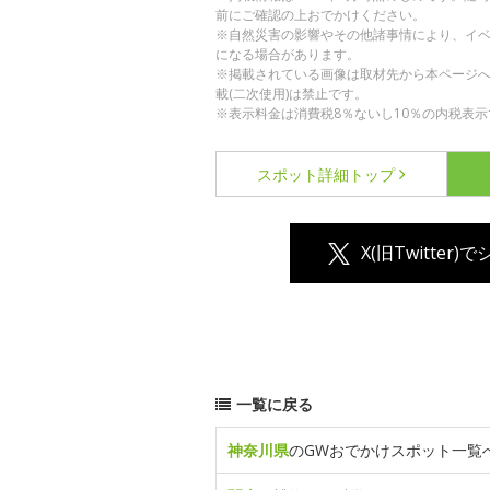
前にご確認の上おでかけください。
※自然災害の影響やその他諸事情により、イ
になる場合があります。
※掲載されている画像は取材先から本ページ
載(二次使用)は禁止です。
※表示料金は消費税8％ないし10％の内税表示
スポット詳細
トップ
X(旧Twitter)
一覧に戻る
神奈川県
のGWおでかけスポット一覧