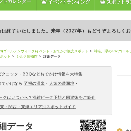
ントカレンダー
イベントランキング
スポットラ
更新は終了いたしました。来年（2027年）もどうぞよろしく
W(ゴールデンウィーク)イベント・おでかけ観光スポット
神奈川県のGW(ゴール
スポット
シルク博物館
詳細データ
ピクニック
・
BBQ
などおでかけ情報を大特集
おでかけなら
至福の温泉
・
人気の遊園地
・
ィークはいつから？混雑ピーク予想と回避術をご紹介
関東・関西・東海エリア別スポットガイド
細データ