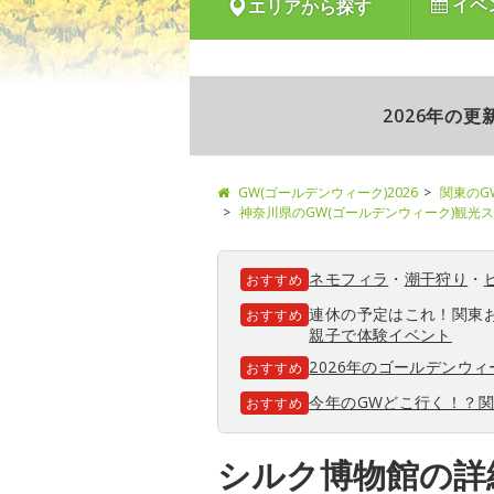
イベ
エリアから探す
2026年の
GW(ゴールデンウィーク)2026
関東のG
神奈川県のGW(ゴールデンウィーク)観光
ネモフィラ
・
潮干狩り
・
おすすめ
連休の予定はこれ！関東
おすすめ
親子で体験イベント
2026年のゴールデンウ
おすすめ
今年のGWどこ行く！？
おすすめ
シルク博物館の詳