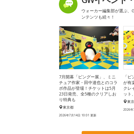
ウォーカー編集部が選ぶ、G
ンテンツも続々！
7月開幕「ピングー展」、ミニ
「ピ
チュア作家・田中達也とのコラ
が有
ボ作品が登場！チケットは5月
クレ
23日発売、全5種のクリアしお
ット
り特典も
東
東京都
2026年
2026年7月14日 10:01 更新