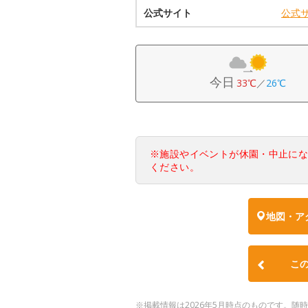
公式サイト
公式
今日
33℃
／
26℃
※施設やイベントが休園・中止に
ください。
地図・ア
こ
※掲載情報は2026年5月時点のものです。