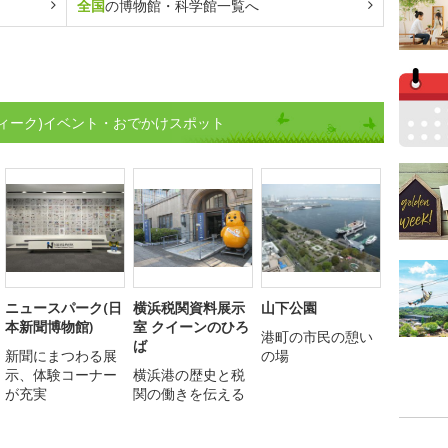
全国
の博物館・科学館一覧へ
ィーク)イベント・おでかけスポット
ニュースパーク(日
横浜税関資料展示
山下公園
本新聞博物館)
室 クイーンのひろ
港町の市民の憩い
ば
新聞にまつわる展
の場
示、体験コーナー
横浜港の歴史と税
が充実
関の働きを伝える