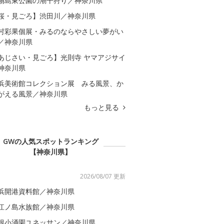
扇島東公園の潮干狩り／神奈川県
桜・見ごろ】渋田川／神奈川県
村彩果個展・みるのならやさしい夢がい
／神奈川県
あじさい・見ごろ】光則寺 ヤマアジサイ
神奈川県
浜美術館コレクション展 みる風景、か
がえる風景／神奈川県
もっと見る
GWの人気スポットランキング
【神奈川県】
2026/08/07 更新
浜開港資料館／神奈川県
江ノ島水族館／神奈川県
根小涌園ユネッサン／神奈川県