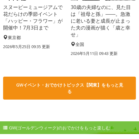
スヌーピーミュージアムで
30歳の夫婦なのに、見た目
花だらけの季節イベント
は「祖母と孫」――。急激
「ハッピー・フラワー」が
に老いる妻と成長が止まっ
開催中！7月3日まで
た夫の漫画が描く「歳と幸
せ」
東京都
全国
2026年5月25日 09:35 更新
2026年5月11日 09:43 更新
GWイベント・おでかけトピックス【関東】をもっと見
る
GW(ゴールデンウィーク)のおでかけをもっと楽しむ