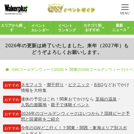
MENU
イベント
イベント
エリアから探
カテゴリ別
最新
カレンダー
ランキング
す
おすすめ
ニュース
2026年の更新は終了いたしました。来年（2027年）も
どうぞよろしくお願いします。
GW(ゴールデンウィーク)2026
関東のGW(ゴールデンウィーク)イ
ネモフィラ
・
潮干狩り
・
ピクニック
・
BBQ
などおでかけ
おすすめ
情報を大特集
連休の予定はこれ！関東おでかけなら
至福の温泉
・
おすすめ
人気の遊園地
・
親子で体験イベント
2026年のゴールデンウィークはいつから？混雑ピーク予
おすすめ
想と回避術をご紹介
今年のGWどこ行く！？関東・関西・東海エリア別スポ
おすすめ
ットガイド