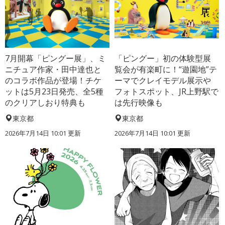
7月開幕「ピングー展」、ミ
「ピングー」初の体験型展
ニチュア作家・田中達也と
覧会が有楽町に！“遊園地”テ
のコラボ作品が登場！チケ
ーマでクレイモデル展示や
ットは5月23日発売、全5種
フォトスポット、JR上野駅で
のクリアしおり特典も
は先行映像も
東京都
東京都
2026年7月14日 10:01 更新
2026年7月14日 10:01 更新