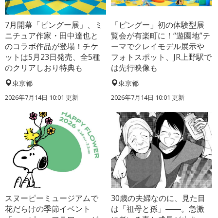
7月開幕「ピングー展」、ミ
「ピングー」初の体験型展
ニチュア作家・田中達也と
覧会が有楽町に！“遊園地”テ
のコラボ作品が登場！チケ
ーマでクレイモデル展示や
ットは5月23日発売、全5種
フォトスポット、JR上野駅で
のクリアしおり特典も
は先行映像も
東京都
東京都
2026年7月14日 10:01 更新
2026年7月14日 10:01 更新
スヌーピーミュージアムで
30歳の夫婦なのに、見た目
花だらけの季節イベント
は「祖母と孫」――。急激