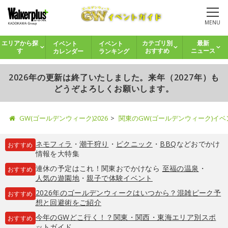
MENU
イベント
イベント
エリアから探
カテゴリ別
最新
カレンダー
ランキング
す
おすすめ
ニュース
2026年の更新は終了いたしました。来年（2027年）も
どうぞよろしくお願いします。
GW(ゴールデンウィーク)2026
関東のGW(ゴールデンウィーク)イ
ネモフィラ
・
潮干狩り
・
ピクニック
・
BBQ
などおでかけ
おすすめ
情報を大特集
連休の予定はこれ！関東おでかけなら
至福の温泉
・
おすすめ
人気の遊園地
・
親子で体験イベント
2026年のゴールデンウィークはいつから？混雑ピーク予
おすすめ
想と回避術をご紹介
今年のGWどこ行く！？関東・関西・東海エリア別スポ
おすすめ
ットガイド