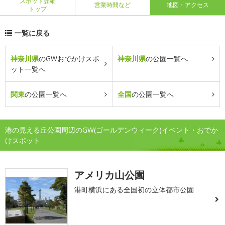
スポット詳細
営業時間など
地図・アクセス
トップ
一覧に戻る
神奈川県
のGWおでかけスポ
神奈川県
の公園一覧へ
ット一覧へ
関東
の公園一覧へ
全国
の公園一覧へ
港の見える丘公園周辺のGW(ゴールデンウィーク)イベント・おでか
けスポット
アメリカ山公園
港町横浜にある全国初の立体都市公園