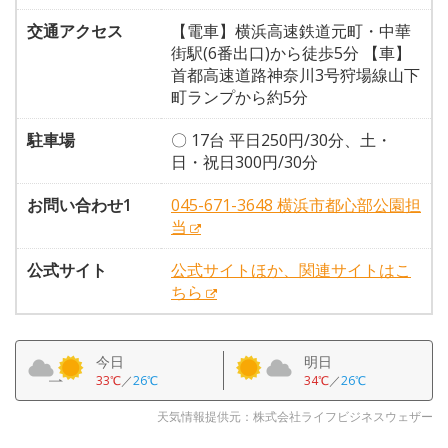
交通アクセス
【電車】横浜高速鉄道元町・中華
街駅(6番出口)から徒歩5分 【車】
首都高速道路神奈川3号狩場線山下
町ランプから約5分
駐車場
〇 17台 平日250円/30分、土・
日・祝日300円/30分
お問い合わせ1
045-671-3648 横浜市都心部公園担
当
公式サイト
公式サイトほか、関連サイトはこ
ちら
今日
明日
33℃
／
26℃
34℃
／
26℃
天気情報提供元：株式会社ライフビジネスウェザー