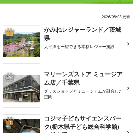
2026/08/08 更新
かみねレジャーランド／茨城
1
県
太平洋を一望できる本格レジャー施設
マリーンズストア ミュージア
2
ム店／千葉県
グッズショップとミュージアムが融合した
空間
コジマ子どもサイエンスパー
3
ク(栃木県子ども総合科学館)