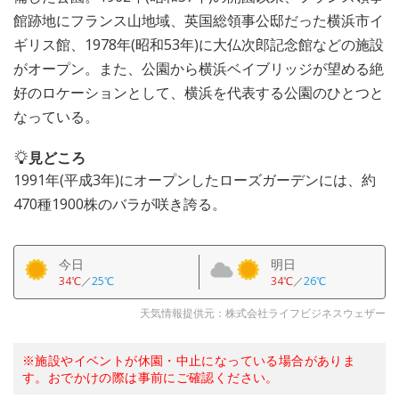
館跡地にフランス山地域、英国総領事公邸だった横浜市イ
ギリス館、1978年(昭和53年)に大仏次郎記念館などの施設
がオープン。また、公園から横浜ベイブリッジが望める絶
好のロケーションとして、横浜を代表する公園のひとつと
なっている。
見どころ
1991年(平成3年)にオープンしたローズガーデンには、約
470種1900株のバラが咲き誇る。
今日
明日
34℃
／
25℃
34℃
／
26℃
天気情報提供元：株式会社ライフビジネスウェザー
※施設やイベントが休園・中止になっている場合がありま
す。おでかけの際は事前にご確認ください。