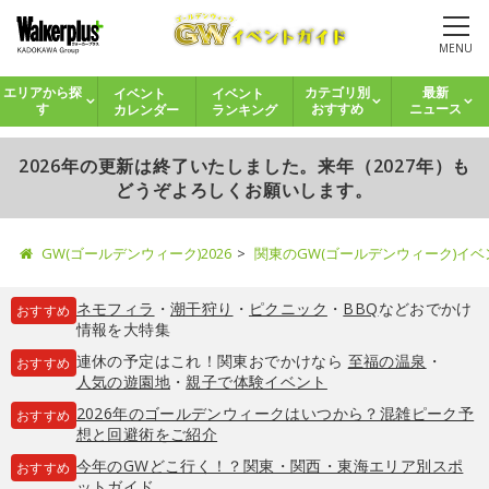
MENU
イベント
イベント
エリアから探
カテゴリ別
最新
カレンダー
ランキング
す
おすすめ
ニュース
2026年の更新は終了いたしました。来年（2027年）も
どうぞよろしくお願いします。
GW(ゴールデンウィーク)2026
関東のGW(ゴールデンウィーク)イ
ネモフィラ
・
潮干狩り
・
ピクニック
・
BBQ
などおでかけ
おすすめ
情報を大特集
連休の予定はこれ！関東おでかけなら
至福の温泉
・
おすすめ
人気の遊園地
・
親子で体験イベント
2026年のゴールデンウィークはいつから？混雑ピーク予
おすすめ
想と回避術をご紹介
今年のGWどこ行く！？関東・関西・東海エリア別スポ
おすすめ
ットガイド