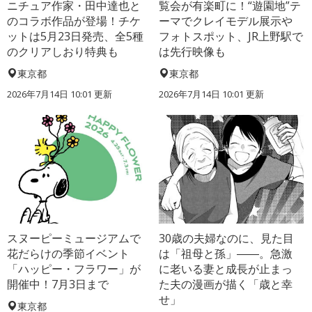
ニチュア作家・田中達也と
覧会が有楽町に！“遊園地”テ
のコラボ作品が登場！チケ
ーマでクレイモデル展示や
ットは5月23日発売、全5種
フォトスポット、JR上野駅で
のクリアしおり特典も
は先行映像も
東京都
東京都
2026年7月14日 10:01 更新
2026年7月14日 10:01 更新
スヌーピーミュージアムで
30歳の夫婦なのに、見た目
花だらけの季節イベント
は「祖母と孫」――。急激
「ハッピー・フラワー」が
に老いる妻と成長が止まっ
開催中！7月3日まで
た夫の漫画が描く「歳と幸
せ」
東京都