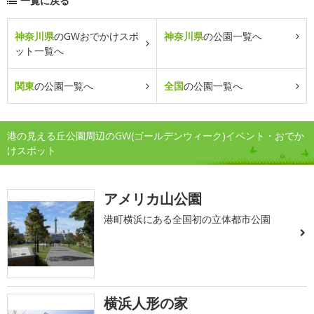
一覧に戻る
神奈川県
のGWおでかけスポ
神奈川県
の公園一覧へ
ット一覧へ
関東
の公園一覧へ
全国
の公園一覧へ
港の見える丘公園周辺のGW(ゴールデンウィーク)イベント・おでか
けスポット
アメリカ山公園
港町横浜にある全国初の立体都市公園
横浜人形の家