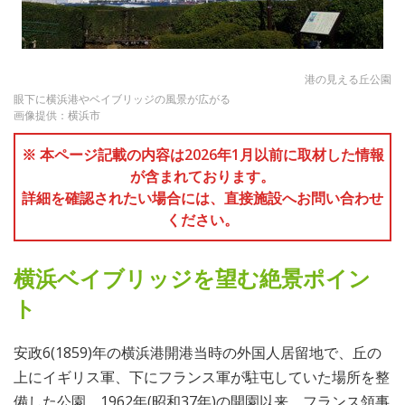
港の見える丘公園
眼下に横浜港やベイブリッジの風景が広がる
画像提供：横浜市
※ 本ページ記載の内容は2026年1月以前に取材した情報
が含まれております。
詳細を確認されたい場合には、直接施設へお問い合わせ
ください。
横浜ベイブリッジを望む絶景ポイン
ト
安政6(1859)年の横浜港開港当時の外国人居留地で、丘の
上にイギリス軍、下にフランス軍が駐屯していた場所を整
備した公園。1962年(昭和37年)の開園以来、フランス領事