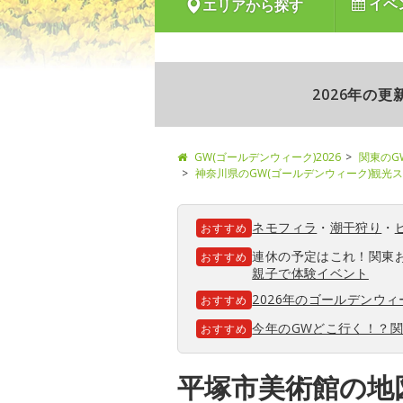
イベ
エリアから探す
2026年の
GW(ゴールデンウィーク)2026
関東のG
神奈川県のGW(ゴールデンウィーク)観光
ネモフィラ
・
潮干狩り
・
おすすめ
連休の予定はこれ！関東
おすすめ
親子で体験イベント
2026年のゴールデンウ
おすすめ
今年のGWどこ行く！？
おすすめ
平塚市美術館の地