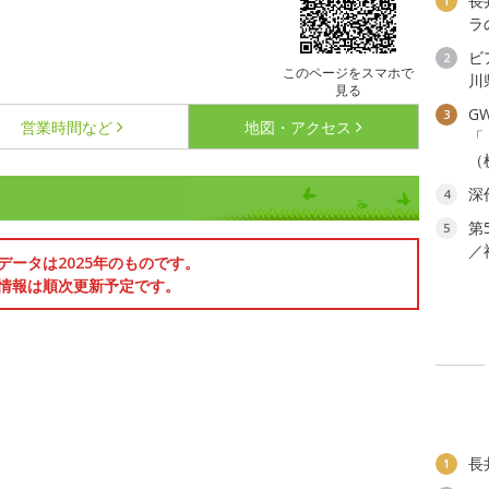
長
1
ラ
ビ
2
このページをスマホで
川
見る
G
3
営業時間など
地図・アクセス
「
（
深
4
第
5
／
データは2025年のものです。
情報は順次更新予定です。
長
1