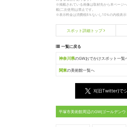
※掲載されている画像は取材先から本ページ
載(二次使用)は禁止です。
※表示料金は消費税8％ないし10％の内税表示
スポット詳細
トップ
一覧に戻る
神奈川県
のGWおでかけスポット一覧
関東
の美術館一覧へ
X(旧Twitter)
平塚市美術館周辺のGW(ゴールデンウ