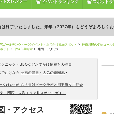
ントカレンダー
イベントランキング
スポットラ
更新は終了いたしました。来年（2027年）もどうぞよろしく
W(ゴールデンウィーク)イベント・おでかけ観光スポット
神奈川県のGW(ゴール
スポット
平塚市美術館
地図・アクセス
ピクニック
・
BBQ
などおでかけ情報を大特集
おでかけなら
至福の温泉
・
人気の遊園地
・
ィークはいつから？混雑ピーク予想と回避術をご紹介
関東・関西・東海エリア別スポットガイド
図・アクセス