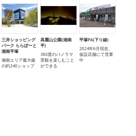
三井ショッピング
高麗山公園(湘南
平塚PA(下り線)
パーク ららぽーと
平)
2024年6月現在、
湘南平塚
360度のパノラマ
仮設店舗にて営業
湘南エリア最大級
景観を楽しむこと
中
の約240ショップ
ができる