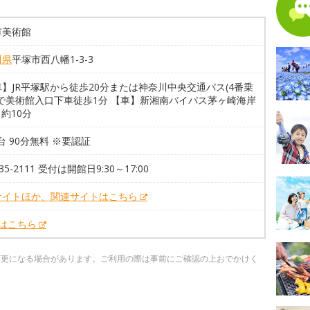
市美術館
川県
平塚市西八幡1-3-3
】JR平塚駅から徒歩20分または神奈川中央交通バス(4番乗
)で美術館入口下車徒歩1分 【車】新湘南バイパス茅ヶ崎海岸
ら約10分
7台 90分無料 ※要認証
-35-2111 受付は開館日9:30～17:00
サイトほか、関連サイトはこちら
Xはこちら
変更になる場合があります。ご利用の際は事前にご確認の上おでかけく