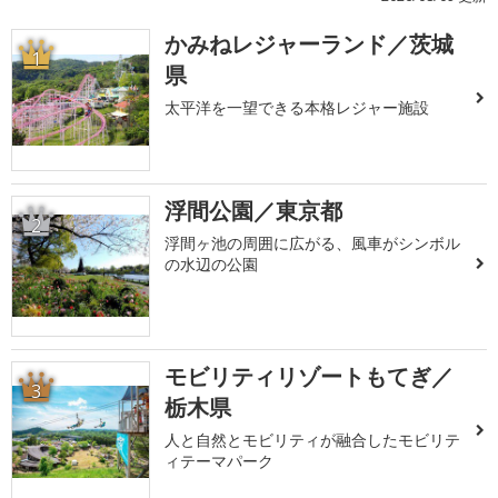
かみねレジャーランド／茨城
1
県
太平洋を一望できる本格レジャー施設
浮間公園／東京都
2
浮間ヶ池の周囲に広がる、風車がシンボル
の水辺の公園
モビリティリゾートもてぎ／
3
栃木県
人と自然とモビリティが融合したモビリテ
ィテーマパーク