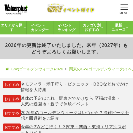
MENU
イベント
イベント
エリアから探
カテゴリ別
最新
カレンダー
ランキング
す
おすすめ
ニュース
2026年の更新は終了いたしました。来年（2027年）も
どうぞよろしくお願いします。
GW(ゴールデンウィーク)2026
関東のGW(ゴールデンウィーク)イ
ネモフィラ
・
潮干狩り
・
ピクニック
・
BBQ
などおでかけ
おすすめ
情報を大特集
連休の予定はこれ！関東おでかけなら
至福の温泉
・
おすすめ
人気の遊園地
・
親子で体験イベント
2026年のゴールデンウィークはいつから？混雑ピーク予
おすすめ
想と回避術をご紹介
今年のGWどこ行く！？関東・関西・東海エリア別スポ
おすすめ
ットガイド