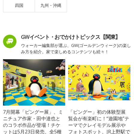
四国
九州・沖縄
GWイベント・おでかけトピックス【関東】
ウォーカー編集部が選ぶ、GW(ゴールデンウィーク)の楽し
み方を紹介。家で楽しめるコンテンツも続々！
7月開幕「ピングー展」、ミ
「ピングー」初の体験型展
ニチュア作家・田中達也と
覧会が有楽町に！“遊園地”テ
のコラボ作品が登場！チケ
ーマでクレイモデル展示や
ットは5月23日発売、全5種
フォトスポット、JR上野駅で