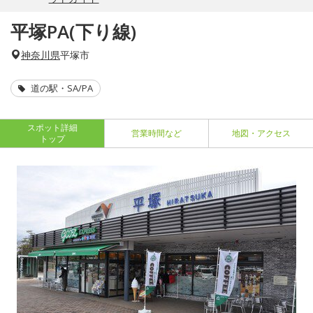
平塚PA(下り線)
神奈川県
平塚市
道の駅・SA/PA
スポット詳細
営業時間など
地図・アクセス
トップ