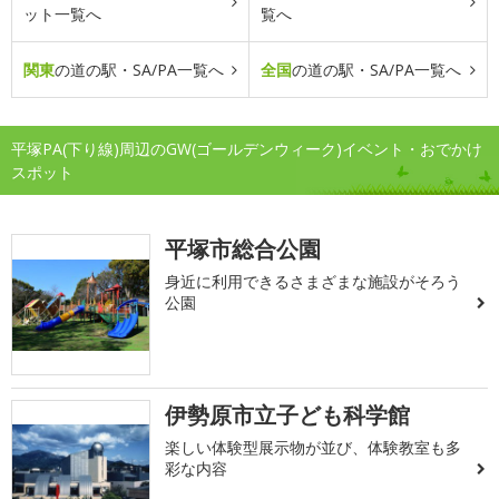
ット一覧へ
覧へ
関東
の道の駅・SA/PA一覧へ
全国
の道の駅・SA/PA一覧へ
平塚PA(下り線)周辺のGW(ゴールデンウィーク)イベント・おでかけ
スポット
平塚市総合公園
身近に利用できるさまざまな施設がそろう
公園
伊勢原市立子ども科学館
楽しい体験型展示物が並び、体験教室も多
彩な内容