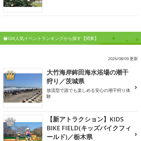
GW人気イベントランキングから探す【関東】
2026/08/09 更新
大竹海岸鉾田海水浴場の潮干
1
狩り／茨城県
放流型で誰でも楽しめる安心の潮干狩り体
験
【新アトラクション】KIDS
2
BIKE FIELD(キッズバイクフィ
ールド)／栃木県