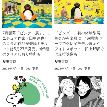
7月開幕「ピングー展」、ミ
「ピングー」初の体験型展
ニチュア作家・田中達也と
覧会が有楽町に！“遊園地”テ
のコラボ作品が登場！チケ
ーマでクレイモデル展示や
ットは5月23日発売、全5種
フォトスポット、JR上野駅で
のクリアしおり特典も
は先行映像も
東京都
東京都
2026年7月14日 10:01 更新
2026年7月14日 10:01 更新