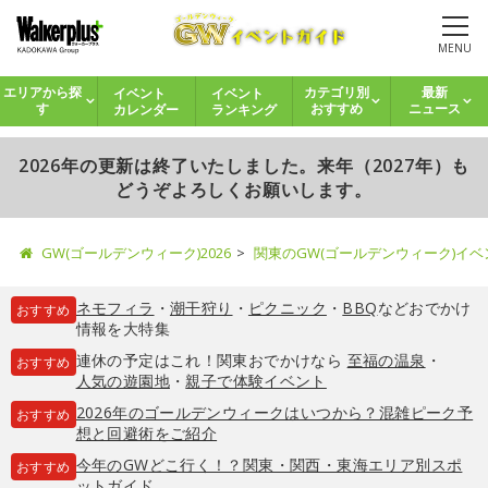
MENU
イベント
イベント
エリアから探
カテゴリ別
最新
カレンダー
ランキング
す
おすすめ
ニュース
2026年の更新は終了いたしました。来年（2027年）も
どうぞよろしくお願いします。
GW(ゴールデンウィーク)2026
関東のGW(ゴールデンウィーク)イ
ネモフィラ
・
潮干狩り
・
ピクニック
・
BBQ
などおでかけ
おすすめ
情報を大特集
連休の予定はこれ！関東おでかけなら
至福の温泉
・
おすすめ
人気の遊園地
・
親子で体験イベント
2026年のゴールデンウィークはいつから？混雑ピーク予
おすすめ
想と回避術をご紹介
今年のGWどこ行く！？関東・関西・東海エリア別スポ
おすすめ
ットガイド