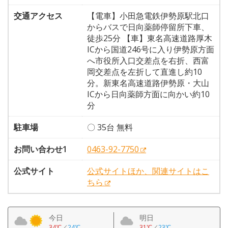
交通アクセス
【電車】小田急電鉄伊勢原駅北口
からバスで日向薬師停留所下車、
徒歩25分 【車】東名高速道路厚木
ICから国道246号に入り伊勢原方面
へ市役所入口交差点を右折、西富
岡交差点を左折して直進し約10
分。新東名高速道路伊勢原・大山
ICから日向薬師方面に向かい約10
分
駐車場
〇 35台 無料
お問い合わせ1
0463-92-7750
公式サイト
公式サイトほか、関連サイトはこ
ちら
今日
明日
34℃
／
24℃
31℃
／
23℃