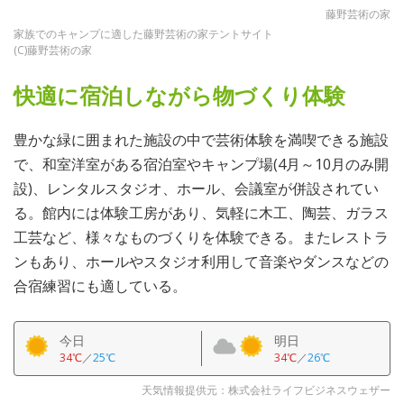
藤野芸術の家
家族でのキャンプに適した藤野芸術の家テントサイト
(C)藤野芸術の家
快適に宿泊しながら物づくり体験
豊かな緑に囲まれた施設の中で芸術体験を満喫できる施設
で、和室洋室がある宿泊室やキャンプ場(4月～10月のみ開
設)、レンタルスタジオ、ホール、会議室が併設されてい
る。館内には体験工房があり、気軽に木工、陶芸、ガラス
工芸など、様々なものづくりを体験できる。またレストラ
ンもあり、ホールやスタジオ利用して音楽やダンスなどの
合宿練習にも適している。
今日
明日
34℃
／
25℃
34℃
／
26℃
天気情報提供元：株式会社ライフビジネスウェザー