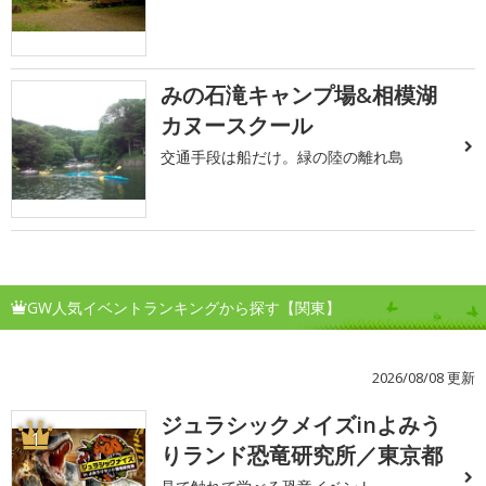
みの石滝キャンプ場&相模湖
カヌースクール
交通手段は船だけ。緑の陸の離れ島
GW人気イベントランキングから探す【関東】
2026/08/08 更新
ジュラシックメイズinよみう
1
りランド恐竜研究所／東京都