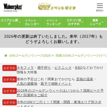
MENU
イベント
イベント
エリアから探
カテゴリ別
最新
カレンダー
ランキング
す
おすすめ
ニュース
2026年の更新は終了いたしました。来年（2027年）も
どうぞよろしくお願いします。
GW(ゴールデンウィーク)2026
関東のGW(ゴールデンウィーク)イ
ネモフィラ
・
潮干狩り
・
ピクニック
・
BBQ
などおでかけ
おすすめ
情報を大特集
連休の予定はこれ！関東おでかけなら
至福の温泉
・
おすすめ
人気の遊園地
・
親子で体験イベント
2026年のゴールデンウィークはいつから？混雑ピーク予
おすすめ
想と回避術をご紹介
今年のGWどこ行く！？関東・関西・東海エリア別スポ
おすすめ
ットガイド