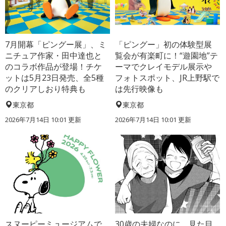
7月開幕「ピングー展」、ミ
「ピングー」初の体験型展
ニチュア作家・田中達也と
覧会が有楽町に！“遊園地”テ
のコラボ作品が登場！チケ
ーマでクレイモデル展示や
ットは5月23日発売、全5種
フォトスポット、JR上野駅で
のクリアしおり特典も
は先行映像も
東京都
東京都
2026年7月14日 10:01 更新
2026年7月14日 10:01 更新
スヌーピーミュージアムで
30歳の夫婦なのに、見た目