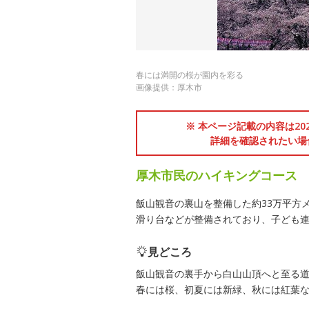
春には満開の桜が園内を彩る
画像提供：厚木市
※ 本ページ記載の内容は2
詳細を確認されたい場
厚木市民のハイキングコース
飯山観音の裏山を整備した約33万平方
滑り台などが整備されており、子ども
見どころ
飯山観音の裏手から白山山頂へと至る
春には桜、初夏には新緑、秋には紅葉