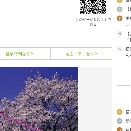
東
1
【
2
中
3
このページをスマホで
見る
い
【
4
／
横
5
営業時間など
地図・アクセス
ん
横
1
新
2
箱
3