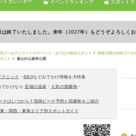
ントカレンダー
イベントランキング
スポットラ
更新は終了いたしました。来年（2027年）もどうぞよろしく
W(ゴールデンウィーク)イベント・おでかけ観光スポット
神奈川県のGW(ゴール
スポット
飯山白山森林公園
ピクニック
・
BBQ
などおでかけ情報を大特集
おでかけなら
至福の温泉
・
人気の遊園地
・
ィークはいつから？混雑ピーク予想と回避術をご紹介
関東・関西・東海エリア別スポットガイド