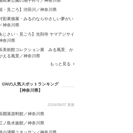
扇島東公園の潮干狩り／神奈川県
桜・見ごろ】渋田川／神奈川県
村彩果個展・みるのならやさしい夢がい
／神奈川県
あじさい・見ごろ】光則寺 ヤマアジサイ
神奈川県
浜美術館コレクション展 みる風景、か
がえる風景／神奈川県
もっと見る
GWの人気スポットランキング
【神奈川県】
2026/08/07 更新
浜開港資料館／神奈川県
江ノ島水族館／神奈川県
根小涌園ユネッサン／神奈川県