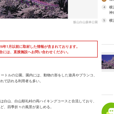
横
4
神
横
5
飯山白山森林公園
026年1月以前に取材した情報が含まれております。
合には、直接施設へお問い合わせください。
メートルの公園。園内には、動物の形をした遊具やブランコ、
連れで訪れる利用者も多い。
道は白山、白山順礼峠の両ハイキングコースと合流しており、
など、四季折々の風景が楽しめる。