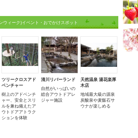
ンウィーク)イベント・おでかけスポット
ツリークロスアド
清川リバーランド
天然温泉 湯花楽厚
ベンチャー
木店
自然がいっぱいの
樹上のアドベンチ
総合アウトドアレ
地域最大級の源泉
ャー、安全とスリ
ジャー施設
炭酸泉や麦飯石サ
ルを兼ね備えたア
ウナが楽しめる
ウトドアアトラク
ションを体験