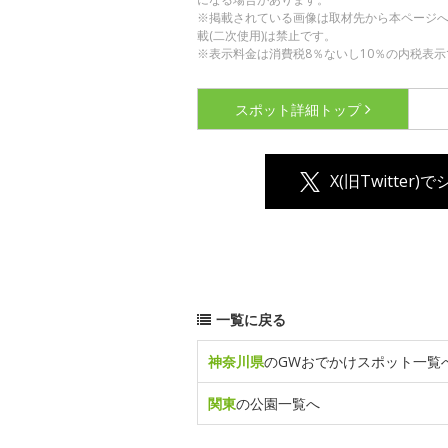
※掲載されている画像は取材先から本ページ
載(二次使用)は禁止です。
※表示料金は消費税8％ないし10％の内税表示
スポット詳細
トップ
X(旧Twitter)
一覧に戻る
神奈川県
のGWおでかけスポット一覧
関東
の公園一覧へ