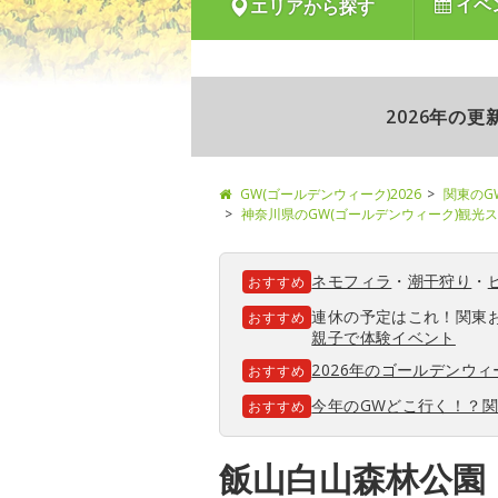
イベ
エリアから探す
2026年の
GW(ゴールデンウィーク)2026
関東のG
神奈川県のGW(ゴールデンウィーク)観光
ネモフィラ
・
潮干狩り
・
おすすめ
連休の予定はこれ！関東
おすすめ
親子で体験イベント
2026年のゴールデンウ
おすすめ
今年のGWどこ行く！？
おすすめ
飯山白山森林公園