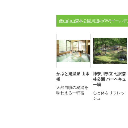
飯山白山森林公園周辺のGW(ゴールデ
かぶと湯温泉 山水
神奈川県立 七沢森
楼
林公園 バーベキュ
ー場
天然自噴の秘湯を
味わえる一軒宿
心と体をリフレッ
シュ