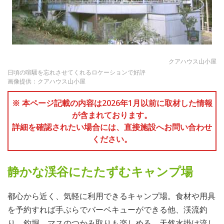
クアハウス山小屋
日頃の喧騒を忘れさせてくれるロケーションで好評
画像提供：クアハウス山小屋
※ 本ページ記載の内容は2026年1月以前に取材した情報
が含まれております。
詳細を確認されたい場合には、直接施設へお問い合わせ
ください。
静かな渓谷にたたずむキャンプ場
都心から近く、気軽に利用できるキャンプ場。食材や用具
を予約すれば手ぶらでバーベキューができる他、渓流釣
り、釣堀、マスのつかみ取りも楽しめる。天然水掛け流し