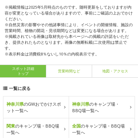
※掲載情報は2025年5月時点のものです。随時更新をしておりますが内
容が変更となっている場合がありますので、事前にご確認の上おでかけ
ください。
※自然災害の影響やその他諸事情により、イベントの開催情報、施設の
営業時間、植物の開花・見頃期間などは変更になる場合があります。
※掲載されている画像は取材先から本ページへの掲載の許諾をいただ
き、提供されたものとなります。画像の無断転載(二次使用)は禁止で
す。
※表示料金は消費税8％ないし10％の内税表示です。
スポット詳細
営業時間など
地図・アクセス
トップ
一覧に戻る
神奈川県
のGWおでかけスポ
神奈川県
のキャンプ場・
ット一覧へ
BBQ場一覧へ
関東
のキャンプ場・BBQ場
全国
のキャンプ場・BBQ場
一覧へ
一覧へ