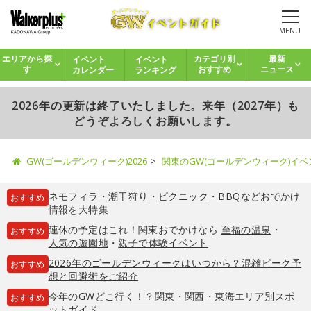
MENU
イベント
イベント
エリアから探
カテゴリ別
最新
カレンダー
ランキング
す
おすすめ
ニュース
2026年の更新は終了いたしました。来年（2027年）も
どうぞよろしくお願いします。
GW(ゴールデンウィーク)2026
関東のGW(ゴールデンウィーク)イ
ネモフィラ
・
潮干狩り
・
ピクニック
・
BBQ
などおでかけ
おすすめ
情報を大特集
連休の予定はこれ！関東おでかけなら
至福の温泉
・
おすすめ
人気の遊園地
・
親子で体験イベント
2026年のゴールデンウィークはいつから？混雑ピーク予
おすすめ
想と回避術をご紹介
今年のGWどこ行く！？関東・関西・東海エリア別スポ
おすすめ
ットガイド