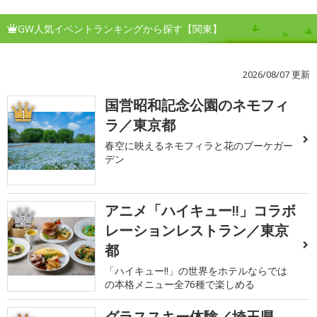
GW人気イベントランキングから探す【関東】
2026/08/07 更新
国営昭和記念公園のネモフィ
1
ラ／東京都
春空に映えるネモフィラと花のブーケガー
デン
アニメ「ハイキュー!!」コラボ
2
レーションレストラン／東京
都
「ハイキュー!!」の世界をホテルならでは
の本格メニュー全76種で楽しめる
グラススキー体験／埼玉県