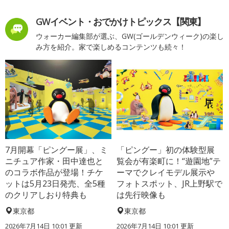
GWイベント・おでかけトピックス【関東】
ウォーカー編集部が選ぶ、GW(ゴールデンウィーク)の楽し
み方を紹介。家で楽しめるコンテンツも続々！
7月開幕「ピングー展」、ミ
「ピングー」初の体験型展
ニチュア作家・田中達也と
覧会が有楽町に！“遊園地”テ
のコラボ作品が登場！チケ
ーマでクレイモデル展示や
ットは5月23日発売、全5種
フォトスポット、JR上野駅で
のクリアしおり特典も
は先行映像も
東京都
東京都
2026年7月14日 10:01 更新
2026年7月14日 10:01 更新