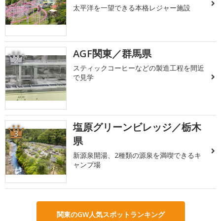
太平洋を一望できる本格レジャー施設
AGF関東／群馬県
2
スティックコーヒーなどの製造工程を間近
で見学
塩原グリーンビレッジ／栃木
3
県
新源泉開湯、2種類の源泉を満喫できるキ
ャンプ場
関東のGW人気スポットランキング