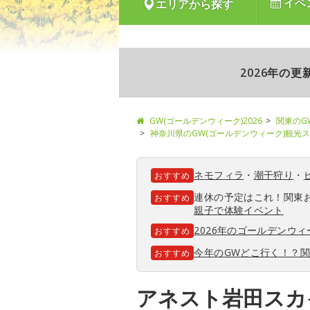
イベ
エリアから探す
2026年の
GW(ゴールデンウィーク)2026
関東のG
神奈川県のGW(ゴールデンウィーク)観光
ネモフィラ
・
潮干狩り
・
おすすめ
連休の予定はこれ！関東
おすすめ
親子で体験イベント
2026年のゴールデンウ
おすすめ
今年のGWどこ行く！？
おすすめ
アネスト岩田スカ