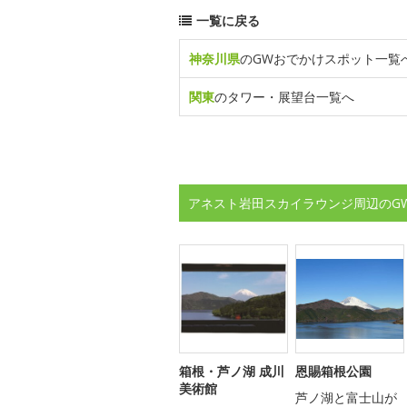
一覧に戻る
神奈川県
のGWおでかけスポット一覧
関東
のタワー・展望台一覧へ
アネスト岩田スカイラウンジ周辺のG
箱根・芦ノ湖 成川
恩賜箱根公園
美術館
芦ノ湖と富士山が