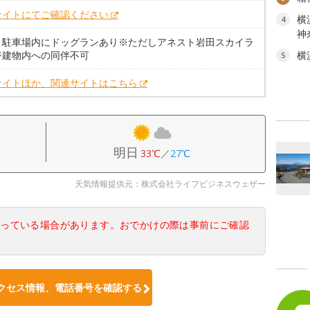
サイトにてご確認ください
横
4
神
。駐車場内にドッグランあり※ただしアネスト岩田スカイラ
ジ建物内への同伴不可
横
5
サイトほか、関連サイトはこちら
明日
33℃
／
27℃
天気情報提供元：株式会社ライフビジネスウェザー
なっている場合があります。おでかけの際は事前にご確認
クセス情報、電話番号を確認する