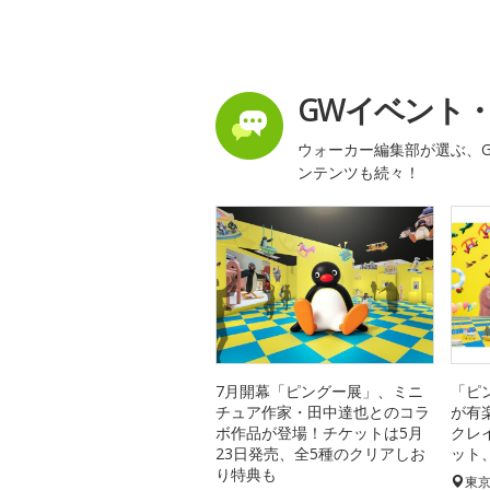
GWイベント
ウォーカー編集部が選ぶ、G
ンテンツも続々！
7月開幕「ピングー展」、ミニ
「ピ
チュア作家・田中達也とのコラ
が有
ボ作品が登場！チケットは5月
クレ
23日発売、全5種のクリアしお
ット
り特典も
東