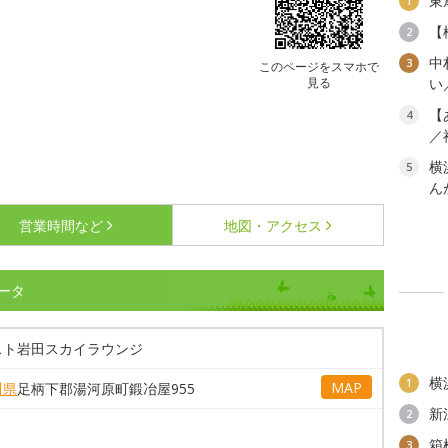
東
1
【
2
中
3
このページをスマホで
見る
い
【
4
／
横
5
ん
営業時間など
地図・アクセス
ータ
スト岩田スカイラウンジ
横
1
MAP
川県
足柄下郡湯河原町鍛冶屋955
新
2
箱
3