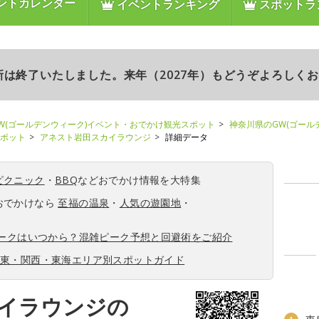
ントカレンダー
イベントランキング
スポットラ
更新は終了いたしました。来年（2027年）もどうぞよろしく
W(ゴールデンウィーク)イベント・おでかけ観光スポット
神奈川県のGW(ゴール
スポット
アネスト岩田スカイラウンジ
詳細データ
ピクニック
・
BBQ
などおでかけ情報を大特集
おでかけなら
至福の温泉
・
人気の遊園地
・
ィークはいつから？混雑ピーク予想と回避術をご紹介
関東・関西・東海エリア別スポットガイド
イラウンジの