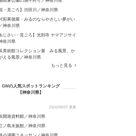
扇島東公園の潮干狩り／神奈川県
桜・見ごろ】渋田川／神奈川県
村彩果個展・みるのならやさしい夢がい
／神奈川県
あじさい・見ごろ】光則寺 ヤマアジサイ
神奈川県
浜美術館コレクション展 みる風景、か
がえる風景／神奈川県
もっと見る
GWの人気スポットランキング
【神奈川県】
2026/08/07 更新
浜開港資料館／神奈川県
江ノ島水族館／神奈川県
根小涌園ユネッサン／神奈川県