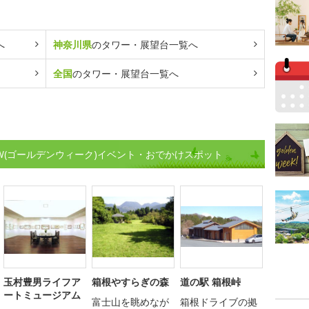
へ
神奈川県
のタワー・展望台一覧へ
全国
のタワー・展望台一覧へ
W(ゴールデンウィーク)イベント・おでかけスポット
玉村豊男ライフア
箱根やすらぎの森
道の駅 箱根峠
ートミュージアム
富士山を眺めなが
箱根ドライブの拠