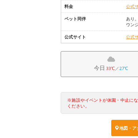
料金
公式
ペット同伴
あり
ウン
公式サイト
公式
今日
33℃
／
27℃
※施設やイベントが休園・中止に
ください。
地図・ア