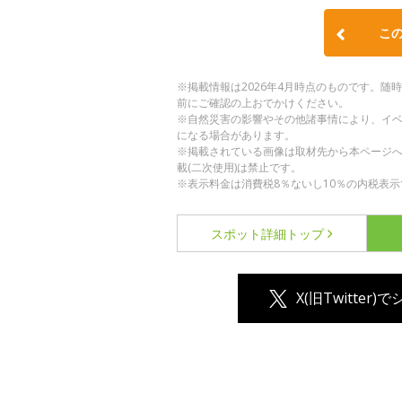
こ
※掲載情報は2026年4月時点のものです。
前にご確認の上おでかけください。
※自然災害の影響やその他諸事情により、イ
になる場合があります。
※掲載されている画像は取材先から本ページ
載(二次使用)は禁止です。
※表示料金は消費税8％ないし10％の内税表示
スポット詳細
トップ
X(旧Twitter)