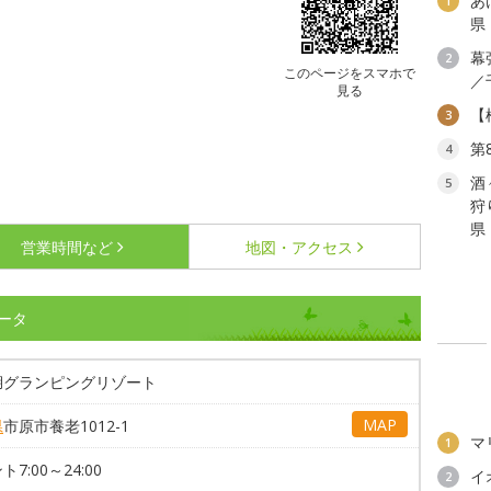
あ
1
県
幕
2
このページをスマホで
／
見る
【
3
第
4
酒
5
狩
県
営業時間など
地図・アクセス
ータ
湖グランピングリゾート
MAP
県
市原市養老1012-1
マ
1
7:00～24:00
イ
2