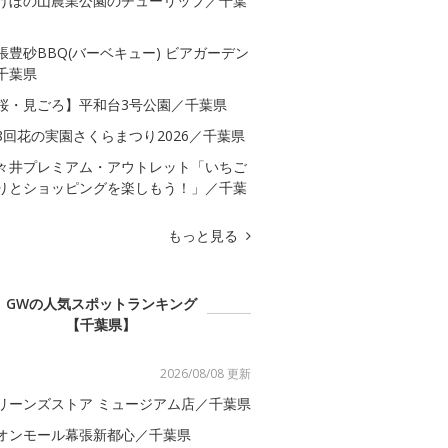
けぼの山農業公園のチューリップ／千葉
張豊砂BBQ(バーベキュー) ビアガーデン
千葉県
桜・見ごろ】平和台3号公園／千葉県
8回花の実園さくらまつり2026／千葉県
々井プレミアム・アウトレット「いちご
りとショッピングを楽しもう！」／千葉
もっと見る
GWの人気スポットランキング
【千葉県】
2026/08/08 更新
リーンズストア ミュージアム店／千葉県
オンモール幕張新都心／千葉県