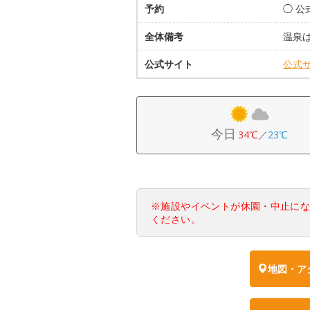
予約
◯ 公
全体備考
温泉
公式サイト
公式
今日
34℃
／
23℃
※施設やイベントが休園・中止に
ください。
地図・ア