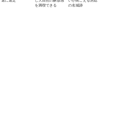
選に選定
し大自然の解放感
いが聞こえる房総
を満喫できる
の名城跡