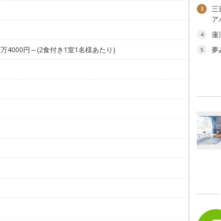
三
3
ア
蓮
4
1万4000円～(2食付き1室1名様あたり)
夢
5
。
。