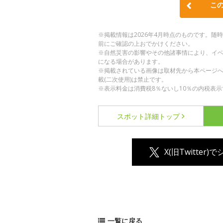
こ
※掲載情報は2026年4月時点のものです。
前にご確認の上おでかけください。
※自然災害の影響やその他諸事情により、イ
になる場合があります。
※掲載されている画像は取材先から本ページ
載(二次使用)は禁止です。
※表示料金は消費税8％ないし10％の内税表示
スポット詳細
トップ
X(旧Twitter)
一覧に戻る