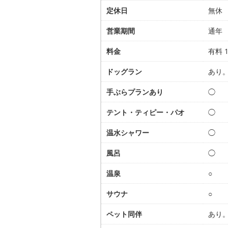
定休日
無休
営業期間
通年
料金
有料 
ドッグラン
あり
手ぶらプランあり
◯
テント・ティピー・パオ
◯
温水シャワー
◯
風呂
◯
温泉
○
サウナ
○
ペット同伴
あり