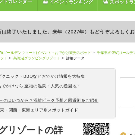
ントカレンダー
イベントランキング
スポットラ
更新は終了いたしました。来年（2027年）もどうぞよろしく
W(ゴールデンウィーク)イベント・おでかけ観光スポット
千葉県のGW(ゴールデ
ポット
高滝湖グランピングリゾート
詳細データ
ピクニック
・
BBQ
などおでかけ情報を大特集
おでかけなら
至福の温泉
・
人気の遊園地
・
ィークはいつから？混雑ピーク予想と回避術をご紹介
関東・関西・東海エリア別スポットガイド
グリゾートの詳