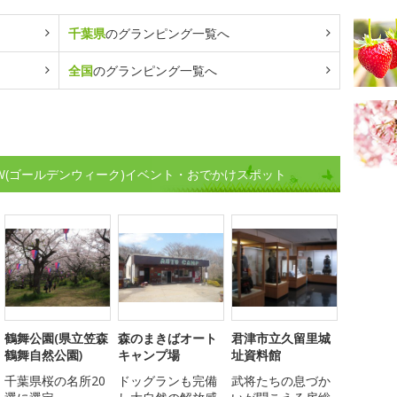
千葉県
のグランピング一覧へ
全国
のグランピング一覧へ
W(ゴールデンウィーク)イベント・おでかけスポット
鶴舞公園(県立笠森
森のまきばオート
君津市立久留里城
鶴舞自然公園)
キャンプ場
址資料館
千葉県桜の名所20
ドッグランも完備
武将たちの息づか