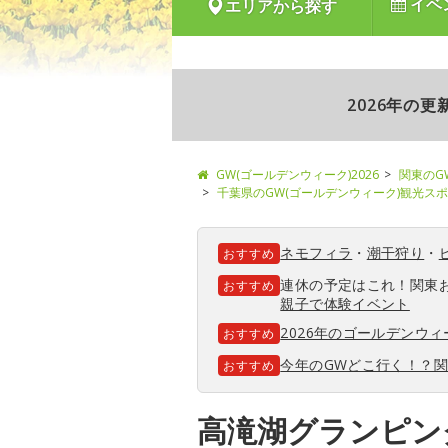
イベ
エリアから探す
2026年の
GW(ゴールデンウィーク)2026
関東のG
千葉県のGW(ゴールデンウィーク)観光ス
ネモフィラ
・
潮干狩り
・
おすすめ
連休の予定はこれ！関東
おすすめ
親子で体験イベント
2026年のゴールデンウ
おすすめ
今年のGWどこ行く！？
おすすめ
高滝湖グランピン