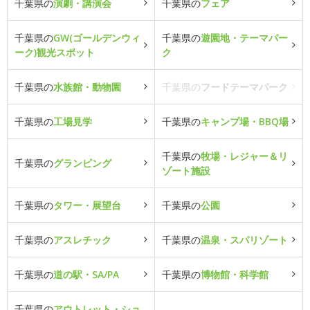
千葉県の
演劇・講演会
千葉県の
フェア
千葉県の
GW(ゴールデンウィ
千葉県の
遊園地・テーマパー
ーク)観光スポット
ク
千葉県の
水族館・動物園
千葉県の
フードテーマパーク
千葉県の
工場見学
千葉県の
キャンプ場・BBQ場
千葉県の
牧場・レジャー＆リ
千葉県の
グランピング
ゾート施設
千葉県の
タワー・展望台
千葉県の
公園
千葉県の
アスレチック
千葉県の
温泉・スパリゾート
千葉県の
道の駅・SA/PA
千葉県の
博物館・科学館
千葉県の
アウトレット・ショ