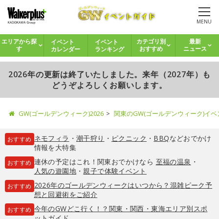
MENU
イベント
イベント
エリアから探
カテゴリ別
最新
カレンダー
ランキング
す
おすすめ
ニュース
2026年の更新は終了いたしました。来年（2027年）も
どうぞよろしくお願いします。
GW(ゴールデンウィーク)2026
関東のGW(ゴールデンウィーク)イ
ネモフィラ
・
潮干狩り
・
ピクニック
・
BBQ
などおでかけ
おすすめ
情報を大特集
連休の予定はこれ！関東おでかけなら
至福の温泉
・
おすすめ
人気の遊園地
・
親子で体験イベント
2026年のゴールデンウィークはいつから？混雑ピーク予
おすすめ
想と回避術をご紹介
今年のGWどこ行く！？関東・関西・東海エリア別スポ
おすすめ
ットガイド