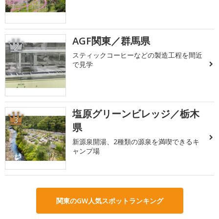
AGF関東／群馬県
2
スティックコーヒーなどの製造工程を間近
で見学
塩原グリーンビレッジ／栃木
3
県
新源泉開湯、2種類の源泉を満喫できるキ
ャンプ場
関東のGW人気スポットランキング