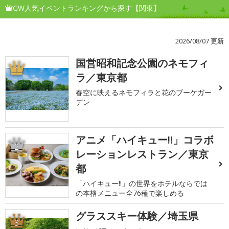
GW人気イベントランキングから探す【関東】
2026/08/07 更新
国営昭和記念公園のネモフィ
1
ラ／東京都
春空に映えるネモフィラと花のブーケガー
デン
アニメ「ハイキュー!!」コラボ
2
レーションレストラン／東京
都
「ハイキュー!!」の世界をホテルならでは
の本格メニュー全76種で楽しめる
グラススキー体験／埼玉県
3