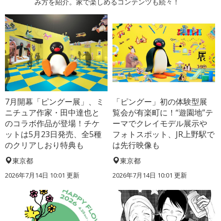
み方を紹介。家で楽しめるコンテンツも続々！
7月開幕「ピングー展」、ミ
「ピングー」初の体験型展
ニチュア作家・田中達也と
覧会が有楽町に！“遊園地”テ
のコラボ作品が登場！チケ
ーマでクレイモデル展示や
ットは5月23日発売、全5種
フォトスポット、JR上野駅で
のクリアしおり特典も
は先行映像も
東京都
東京都
2026年7月14日 10:01 更新
2026年7月14日 10:01 更新