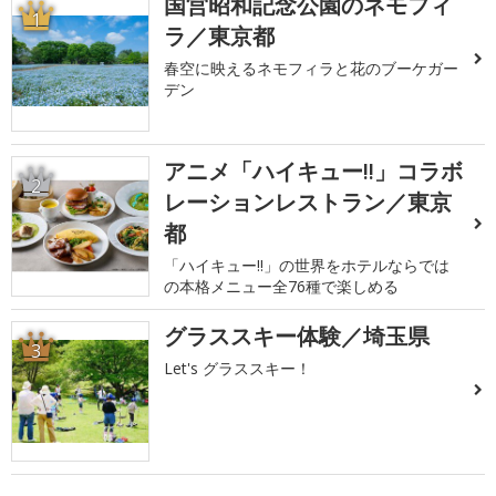
国営昭和記念公園のネモフィ
1
ラ／東京都
春空に映えるネモフィラと花のブーケガー
デン
アニメ「ハイキュー!!」コラボ
2
レーションレストラン／東京
都
「ハイキュー!!」の世界をホテルならでは
の本格メニュー全76種で楽しめる
グラススキー体験／埼玉県
3
Let's グラススキー！