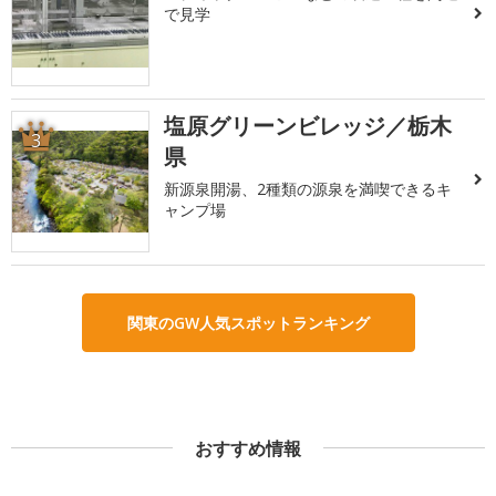
で見学
塩原グリーンビレッジ／栃木
3
県
新源泉開湯、2種類の源泉を満喫できるキ
ャンプ場
関東のGW人気スポットランキング
おすすめ情報