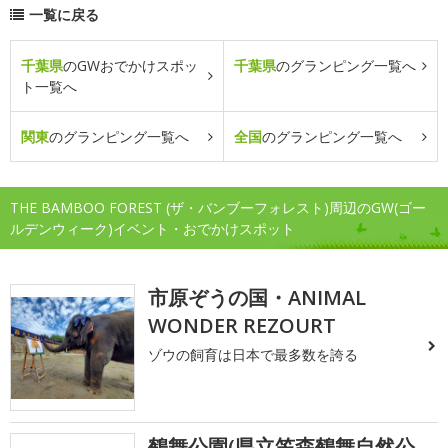
一覧に戻る
千葉県
のGWおでかけスポッ
千葉県
のグランピング一覧へ
ト一覧へ
関東
のグランピング一覧へ
全国
のグランピング一覧へ
THE BAMBOO FOREST (ザ・バンブーフォレスト)周辺のGW(ゴー
ルデンウィーク)イベント・おでかけスポット
市原ぞうの国・ANIMAL
WONDER REZOURT
ゾウの飼育は日本で最多数を誇る
鶴舞公園(県立笠森鶴舞自然公