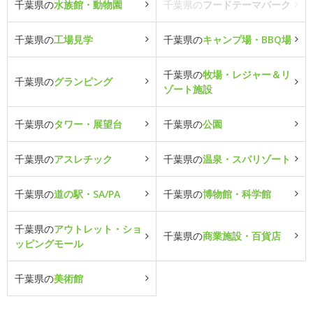
千葉県の
水族館・動物園
千葉県の
フードテーマパーク
千葉県の
工場見学
千葉県の
キャンプ場・BBQ場
千葉県の
牧場・レジャー＆リ
千葉県の
グランピング
ゾート施設
千葉県の
タワー・展望台
千葉県の
公園
千葉県の
アスレチック
千葉県の
温泉・スパリゾート
千葉県の
道の駅・SA/PA
千葉県の
博物館・科学館
千葉県の
アウトレット・ショ
千葉県の
商業施設・百貨店
ッピングモール
千葉県の
美術館