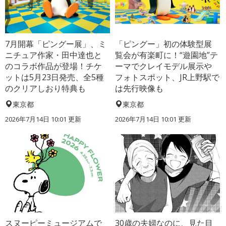
7月開幕「ピングー展」、ミ
「ピングー」初の体験型展
ニチュア作家・田中達也と
覧会が有楽町に！“遊園地”テ
のコラボ作品が登場！チケ
ーマでクレイモデル展示や
ットは5月23日発売、全5種
フォトスポット、JR上野駅で
のクリアしおり特典も
は先行映像も
東京都
東京都
2026年7月14日 10:01 更新
2026年7月14日 10:01 更新
スヌーピーミュージアムで
30歳の夫婦なのに、見た目