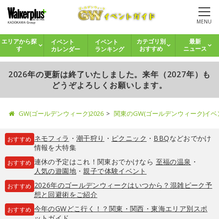
MENU
イベント
イベント
エリアから探
カテゴリ別
最新
カレンダー
ランキング
す
おすすめ
ニュース
2026年の更新は終了いたしました。来年（2027年）も
どうぞよろしくお願いします。
GW(ゴールデンウィーク)2026
関東のGW(ゴールデンウィーク)イ
ネモフィラ
・
潮干狩り
・
ピクニック
・
BBQ
などおでかけ
おすすめ
情報を大特集
連休の予定はこれ！関東おでかけなら
至福の温泉
・
おすすめ
人気の遊園地
・
親子で体験イベント
2026年のゴールデンウィークはいつから？混雑ピーク予
おすすめ
想と回避術をご紹介
今年のGWどこ行く！？関東・関西・東海エリア別スポ
おすすめ
ットガイド