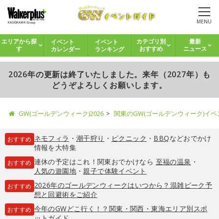
MENU
イベント
イベント
エリアから探
カテゴリ別
最新
カレンダー
ランキング
す
おすすめ
ニュース
2026年の更新は終了いたしました。来年（2027年）も
どうぞよろしくお願いします。
GW(ゴールデンウィーク)2026
関東のGW(ゴールデンウィーク)イ
ネモフィラ
・
潮干狩り
・
ピクニック
・
BBQ
などおでかけ
おすすめ
情報を大特集
連休の予定はこれ！関東おでかけなら
至福の温泉
・
おすすめ
人気の遊園地
・
親子で体験イベント
2026年のゴールデンウィークはいつから？混雑ピーク予
おすすめ
想と回避術をご紹介
今年のGWどこ行く！？関東・関西・東海エリア別スポ
おすすめ
ットガイド