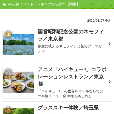
GW人気イベントランキングから探す【関東】
2026/08/07 更新
国営昭和記念公園のネモフィ
1
ラ／東京都
春空に映えるネモフィラと花のブーケガー
デン
アニメ「ハイキュー!!」コラボ
2
レーションレストラン／東京
都
「ハイキュー!!」の世界をホテルならでは
の本格メニュー全76種で楽しめる
グラススキー体験／埼玉県
3