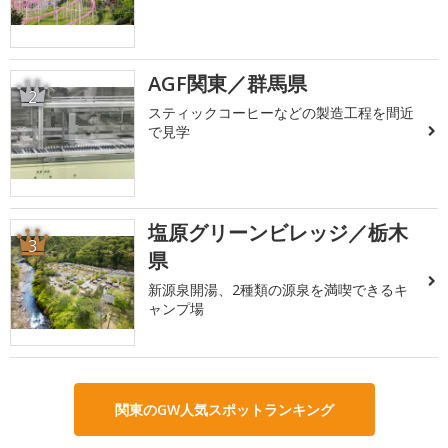
AGF関東／群馬県
2
スティックコーヒーなどの製造工程を間近
で見学
塩原グリーンビレッジ／栃木
3
県
新源泉開湯、2種類の源泉を満喫できるキ
ャンプ場
関東のGW人気スポットランキング