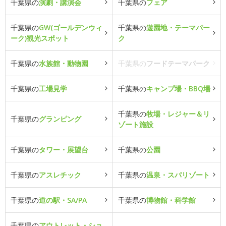
千葉県の
演劇・講演会
千葉県の
フェア
千葉県の
GW(ゴールデンウィ
千葉県の
遊園地・テーマパー
ーク)観光スポット
ク
千葉県の
水族館・動物園
千葉県の
フードテーマパーク
千葉県の
工場見学
千葉県の
キャンプ場・BBQ場
千葉県の
牧場・レジャー＆リ
千葉県の
グランピング
ゾート施設
千葉県の
タワー・展望台
千葉県の
公園
千葉県の
アスレチック
千葉県の
温泉・スパリゾート
千葉県の
道の駅・SA/PA
千葉県の
博物館・科学館
千葉県の
アウトレット・ショ