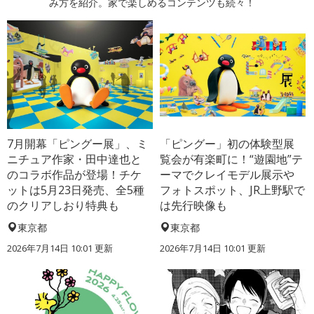
み方を紹介。家で楽しめるコンテンツも続々！
7月開幕「ピングー展」、ミ
「ピングー」初の体験型展
ニチュア作家・田中達也と
覧会が有楽町に！“遊園地”テ
のコラボ作品が登場！チケ
ーマでクレイモデル展示や
ットは5月23日発売、全5種
フォトスポット、JR上野駅で
のクリアしおり特典も
は先行映像も
東京都
東京都
2026年7月14日 10:01 更新
2026年7月14日 10:01 更新