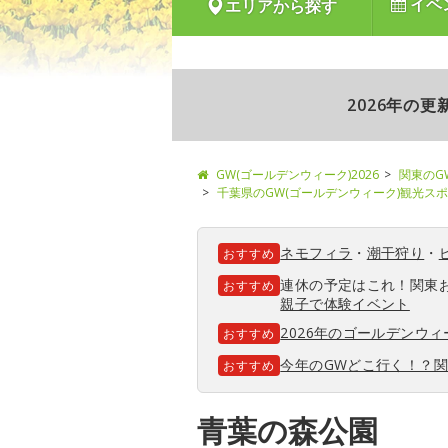
イベ
エリアから探す
2026年の
GW(ゴールデンウィーク)2026
関東のG
千葉県のGW(ゴールデンウィーク)観光ス
ネモフィラ
・
潮干狩り
・
おすすめ
連休の予定はこれ！関東
おすすめ
親子で体験イベント
2026年のゴールデンウ
おすすめ
今年のGWどこ行く！？
おすすめ
青葉の森公園