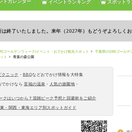
ントカレンダー
イベントランキング
スポットラ
更新は終了いたしました。来年（2027年）もどうぞよろしく
W(ゴールデンウィーク)イベント・おでかけ観光スポット
千葉県のGW(ゴールデ
ポット
青葉の森公園
ピクニック
・
BBQ
などおでかけ情報を大特集
おでかけなら
至福の温泉
・
人気の遊園地
・
ィークはいつから？混雑ピーク予想と回避術をご紹介
関東・関西・東海エリア別スポットガイド