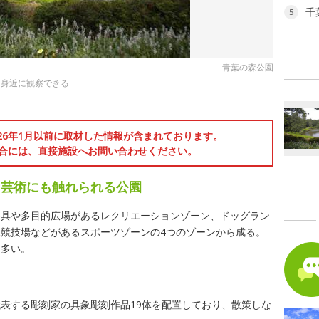
千
5
青葉の森公園
を身近に観察できる
026年1月以前に取材した情報が含まれております。
合には、直接施設へお問い合わせください。
く芸術にも触れられる公園
遊具や多目的広場があるレクリエーションゾーン、ドッグラン
競技場などがあるスポーツゾーンの4つのゾーンから成る。
も多い。
表する彫刻家の具象彫刻作品19体を配置しており、散策しな