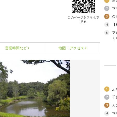
富
1
マ
2
久
3
このページをスマホで
見る
【
4
ア
5
く
営業時間など
地図・アクセス
ふ
1
千
2
カ
3
マ
4