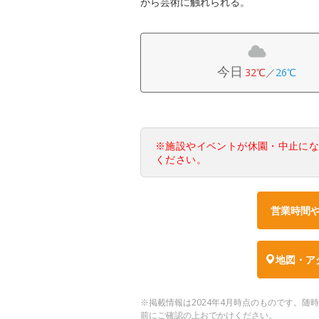
がら芸術に触れられる。
今日
32℃
／
26℃
※施設やイベントが休園・中止に
ください。
営業時間
地図・ア
※掲載情報は2024年4月時点のものです。
前にご確認の上おでかけください。