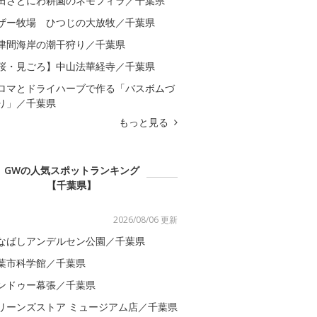
田さとにわ耕園のネモフィラ／千葉県
ザー牧場 ひつじの大放牧／千葉県
津間海岸の潮干狩り／千葉県
桜・見ごろ】中山法華経寺／千葉県
ロマとドライハーブで作る「バスボムづ
り」／千葉県
もっと見る
GWの人気スポットランキング
【千葉県】
2026/08/06 更新
なばしアンデルセン公園／千葉県
葉市科学館／千葉県
ンドゥー幕張／千葉県
リーンズストア ミュージアム店／千葉県