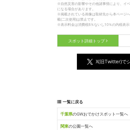
※自然災害の影響やその他諸事情により、イ
になる場合があります。
※掲載されている画像は取材先から本ページ
載(二次使用)は禁止です。
※表示料金は消費税8％ないし10％の内税表示
スポット詳細
トップ
X(旧Twitter)
一覧に戻る
千葉県
のGWおでかけスポット一覧へ
関東
の公園一覧へ