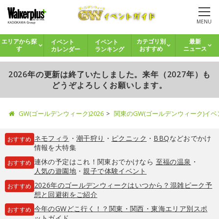
MENU
イベント
イベント
エリアから探
カテゴリ別
最新
カレンダー
ランキング
す
おすすめ
ニュース
2026年の更新は終了いたしました。来年（2027年）も
どうぞよろしくお願いします。
GW(ゴールデンウィーク)2026
関東のGW(ゴールデンウィーク)イ
ネモフィラ
・
潮干狩り
・
ピクニック
・
BBQ
などおでかけ
おすすめ
情報を大特集
連休の予定はこれ！関東おでかけなら
至福の温泉
・
おすすめ
人気の遊園地
・
親子で体験イベント
2026年のゴールデンウィークはいつから？混雑ピーク予
おすすめ
想と回避術をご紹介
今年のGWどこ行く！？関東・関西・東海エリア別スポ
おすすめ
ットガイド