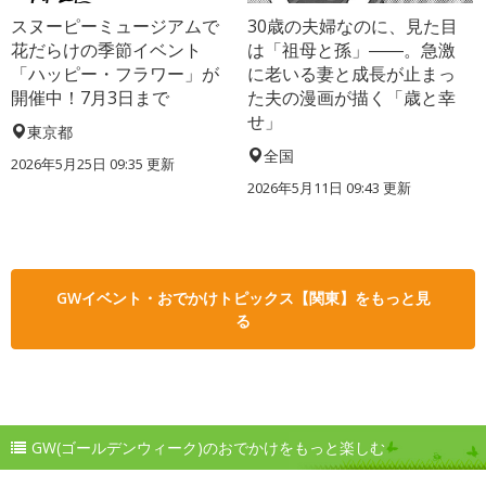
スヌーピーミュージアムで
30歳の夫婦なのに、見た目
花だらけの季節イベント
は「祖母と孫」――。急激
「ハッピー・フラワー」が
に老いる妻と成長が止まっ
開催中！7月3日まで
た夫の漫画が描く「歳と幸
せ」
東京都
全国
2026年5月25日 09:35 更新
2026年5月11日 09:43 更新
GWイベント・おでかけトピックス【関東】をもっと見
る
GW(ゴールデンウィーク)のおでかけをもっと楽しむ