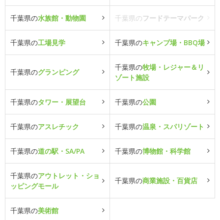
千葉県の
水族館・動物園
千葉県の
フードテーマパーク
千葉県の
工場見学
千葉県の
キャンプ場・BBQ場
千葉県の
牧場・レジャー＆リ
千葉県の
グランピング
ゾート施設
千葉県の
タワー・展望台
千葉県の
公園
千葉県の
アスレチック
千葉県の
温泉・スパリゾート
千葉県の
道の駅・SA/PA
千葉県の
博物館・科学館
千葉県の
アウトレット・ショ
千葉県の
商業施設・百貨店
ッピングモール
千葉県の
美術館