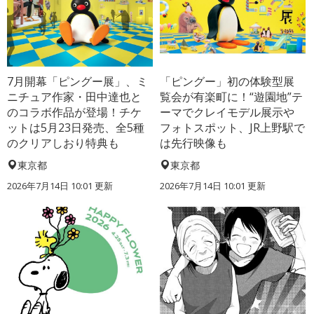
7月開幕「ピングー展」、ミ
「ピングー」初の体験型展
ニチュア作家・田中達也と
覧会が有楽町に！“遊園地”テ
のコラボ作品が登場！チケ
ーマでクレイモデル展示や
ットは5月23日発売、全5種
フォトスポット、JR上野駅で
のクリアしおり特典も
は先行映像も
東京都
東京都
2026年7月14日 10:01 更新
2026年7月14日 10:01 更新