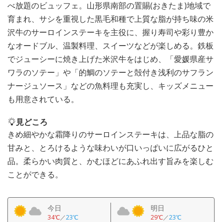
べ放題のビュッフェ。山形県南部の置賜(おきたま)地域で
育まれ、サシを重視した黒毛和種で上質な脂が持ち味の米
沢牛のサーロインステーキを主役に、握り寿司や彩り豊か
なオードブル、温製料理、スイーツなどが楽しめる。鉄板
でジューシーに焼き上げた米沢牛をはじめ、「愛媛県産サ
ワラのソテー」や「的鯛のソテーと殻付き浅利のサフラン
ナージュソース」などの魚料理も充実し、キッズメニュー
も用意されている。
見どころ
きめ細やかな霜降りのサーロインステーキは、上品な脂の
甘みと、とろけるような味わいが口いっぱいに広がるひと
品。柔らかい肉質と、かむほどにあふれ出す旨みを楽しむ
ことができる。
今日
明日
34℃
／
23℃
29℃
／
23℃