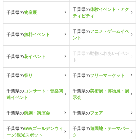
千葉県の
体験イベント・アク
千葉県の
物産展
ティビティ
千葉県の
アニメ・ゲームイベ
千葉県の
無料イベント
ント
千葉県の
動物ふれあいイベン
千葉県の
花イベント
ト
千葉県の
祭り
千葉県の
フリーマーケット
千葉県の
コンサート・音楽関
千葉県の
美術展・博物展・展
連イベント
示会
千葉県の
演劇・講演会
千葉県の
フェア
千葉県の
GW(ゴールデンウィ
千葉県の
遊園地・テーマパー
ーク)観光スポット
ク