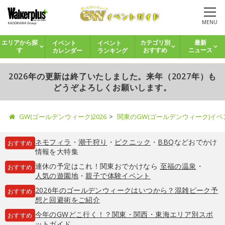
MENU
イベント
イベント
エリアから探
カテゴリ別
最新
カレンダー
ランキング
す
おすすめ
ニュース
2026年の更新は終了いたしました。来年（2027年）も
どうぞよろしくお願いします。
GW(ゴールデンウィーク)2026
関東のGW(ゴールデンウィーク)イ
ネモフィラ
・
潮干狩り
・
ピクニック
・
BBQ
などおでかけ
おすすめ
情報を大特集
連休の予定はこれ！関東おでかけなら
至福の温泉
・
おすすめ
人気の遊園地
・
親子で体験イベント
2026年のゴールデンウィークはいつから？混雑ピーク予
おすすめ
想と回避術をご紹介
今年のGWどこ行く！？関東・関西・東海エリア別スポ
おすすめ
ットガイド