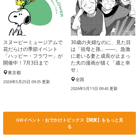
スヌーピーミュージアムで
30歳の夫婦なのに、見た目
花だらけの季節イベント
は「祖母と孫」――。急激
「ハッピー・フラワー」が
に老いる妻と成長が止まっ
開催中！7月3日まで
た夫の漫画が描く「歳と幸
せ」
東京都
全国
2026年5月25日 09:35 更新
2026年5月11日 09:43 更新
GWイベント・おでかけトピックス【関東】をもっと見
る