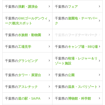
千葉県の
演劇・講演会
千葉県の
フェア
千葉県の
GW(ゴールデンウィ
千葉県の
遊園地・テーマパー
ーク)観光スポット
ク
千葉県の
水族館・動物園
千葉県の
フードテーマパーク
千葉県の
工場見学
千葉県の
キャンプ場・BBQ場
千葉県の
牧場・レジャー＆リ
千葉県の
グランピング
ゾート施設
千葉県の
タワー・展望台
千葉県の
公園
千葉県の
アスレチック
千葉県の
温泉・スパリゾート
千葉県の
道の駅・SA/PA
千葉県の
博物館・科学館