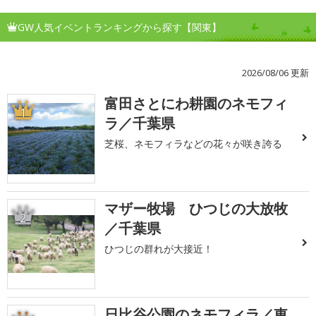
GW人気イベントランキングから探す【関東】
2026/08/06 更新
富田さとにわ耕園のネモフィ
1
ラ／千葉県
芝桜、ネモフィラなどの花々が咲き誇る
マザー牧場 ひつじの大放牧
2
／千葉県
ひつじの群れが大接近！
日比谷公園のネモフィラ／東