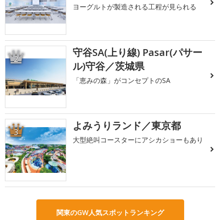
ヨーグルトが製造される工程が見られる
守谷SA(上り線) Pasar(パサー
2
ル)守谷／茨城県
「恵みの森」がコンセプトのSA
よみうりランド／東京都
3
大型絶叫コースターにアシカショーもあり
関東のGW人気スポットランキング