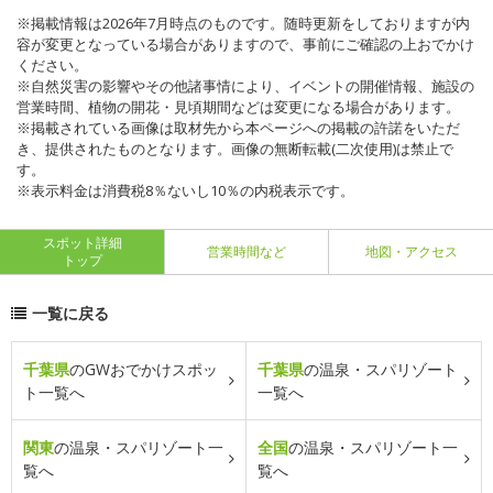
※掲載情報は2026年7月時点のものです。随時更新をしておりますが内
容が変更となっている場合がありますので、事前にご確認の上おでかけ
ください。
※自然災害の影響やその他諸事情により、イベントの開催情報、施設の
営業時間、植物の開花・見頃期間などは変更になる場合があります。
※掲載されている画像は取材先から本ページへの掲載の許諾をいただ
き、提供されたものとなります。画像の無断転載(二次使用)は禁止で
す。
※表示料金は消費税8％ないし10％の内税表示です。
スポット詳細
営業時間など
地図・アクセス
トップ
一覧に戻る
千葉県
のGWおでかけスポッ
千葉県
の温泉・スパリゾート
ト一覧へ
一覧へ
関東
の温泉・スパリゾート一
全国
の温泉・スパリゾート一
覧へ
覧へ