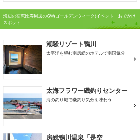
海辺の宿恵比寿周辺のGW(ゴールデンウィーク)イベント・おでかけ
スポット
潮騒リゾート鴨川
太平洋を望む南房総のホテルで南国気分
太海フラワー磯釣りセンター
海の釣り堀で磯釣り気分を味わう
房総鴨川温泉「是空」