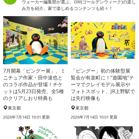
ウォーカー編集部が選ぶ、GW(ゴールデンウィーク)の楽し
み方を紹介。家で楽しめるコンテンツも続々！
7月開幕「ピングー展」、ミ
「ピングー」初の体験型展
ニチュア作家・田中達也と
覧会が有楽町に！“遊園地”テ
のコラボ作品が登場！チケ
ーマでクレイモデル展示や
ットは5月23日発売、全5種
フォトスポット、JR上野駅で
のクリアしおり特典も
は先行映像も
東京都
東京都
2026年7月14日 10:01 更新
2026年7月14日 10:01 更新