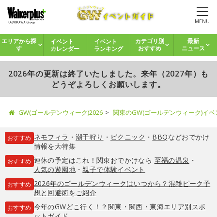
MENU
イベント
イベント
エリアから探
カテゴリ別
最新
カレンダー
ランキング
す
おすすめ
ニュース
2026年の更新は終了いたしました。来年（2027年）も
どうぞよろしくお願いします。
GW(ゴールデンウィーク)2026
関東のGW(ゴールデンウィーク)イ
ネモフィラ
・
潮干狩り
・
ピクニック
・
BBQ
などおでかけ
おすすめ
情報を大特集
連休の予定はこれ！関東おでかけなら
至福の温泉
・
おすすめ
人気の遊園地
・
親子で体験イベント
2026年のゴールデンウィークはいつから？混雑ピーク予
おすすめ
想と回避術をご紹介
今年のGWどこ行く！？関東・関西・東海エリア別スポ
おすすめ
ットガイド