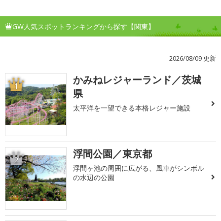
GW人気スポットランキングから探す【関東】
2026/08/09 更新
かみねレジャーランド／茨城
1
県
太平洋を一望できる本格レジャー施設
浮間公園／東京都
2
浮間ヶ池の周囲に広がる、風車がシンボル
の水辺の公園