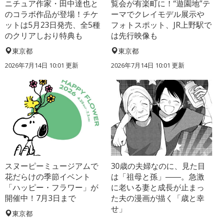
ニチュア作家・田中達也と
覧会が有楽町に！“遊園地”テ
のコラボ作品が登場！チケ
ーマでクレイモデル展示や
ットは5月23日発売、全5種
フォトスポット、JR上野駅で
のクリアしおり特典も
は先行映像も
東京都
東京都
2026年7月14日 10:01 更新
2026年7月14日 10:01 更新
スヌーピーミュージアムで
30歳の夫婦なのに、見た目
花だらけの季節イベント
は「祖母と孫」――。急激
「ハッピー・フラワー」が
に老いる妻と成長が止まっ
開催中！7月3日まで
た夫の漫画が描く「歳と幸
せ」
東京都