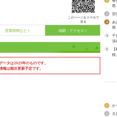
春
1
県
宮
2
このページをスマホで
見る
あ
3
県
営業時間など
地図・アクセス
千
4
演
【
5
桜
データは2025年のものです。
情報は順次更新予定です。
か
1
大
2