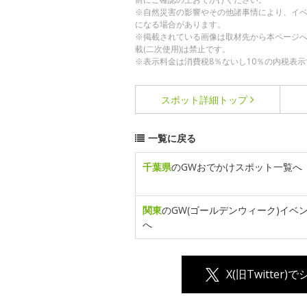
※自然災害の影響やその他諸事情により、イ
になる場合があります。
※掲載されている画像は取材先から本ページ
載(二次使用)は禁止です。
※表示料金は消費税8％ないし10％の内税表示
スポット詳細
トップ
一覧に戻る
千葉県
のGWおでかけスポット一覧へ
関東
のGW(ゴールデンウィーク)イベ
へ
X(旧Twitter)