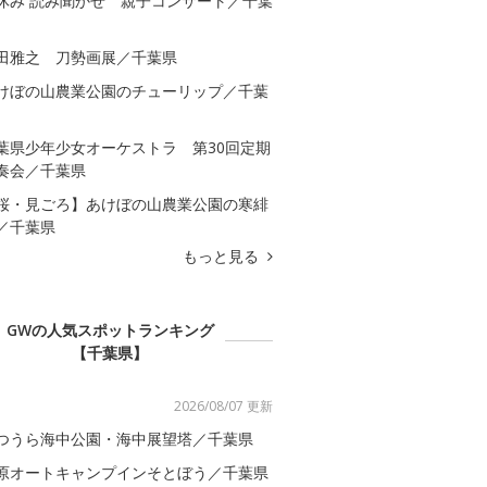
休み 読み聞かせ 親子コンサート／千葉
田雅之 刀勢画展／千葉県
けぼの山農業公園のチューリップ／千葉
葉県少年少女オーケストラ 第30回定期
奏会／千葉県
桜・見ごろ】あけぼの山農業公園の寒緋
／千葉県
もっと見る
GWの人気スポットランキング
【千葉県】
2026/08/07 更新
つうら海中公園・海中展望塔／千葉県
原オートキャンプインそとぼう／千葉県