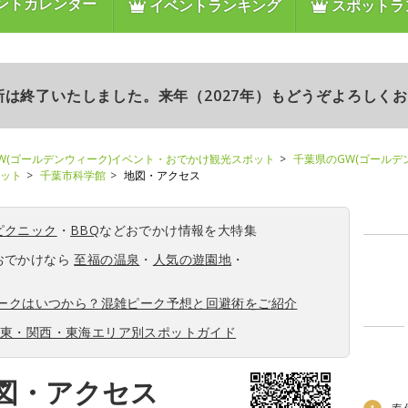
ントカレンダー
イベントランキング
スポットラ
更新は終了いたしました。来年（2027年）もどうぞよろしく
W(ゴールデンウィーク)イベント・おでかけ観光スポット
千葉県のGW(ゴールデ
ポット
千葉市科学館
地図・アクセス
ピクニック
・
BBQ
などおでかけ情報を大特集
おでかけなら
至福の温泉
・
人気の遊園地
・
ィークはいつから？混雑ピーク予想と回避術をご紹介
関東・関西・東海エリア別スポットガイド
図・アクセス