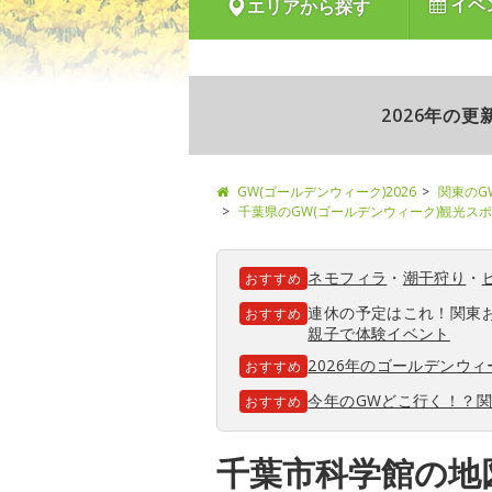
イベ
エリアから探す
2026年の
GW(ゴールデンウィーク)2026
関東のG
千葉県のGW(ゴールデンウィーク)観光ス
ネモフィラ
・
潮干狩り
・
おすすめ
連休の予定はこれ！関東
おすすめ
親子で体験イベント
2026年のゴールデンウ
おすすめ
今年のGWどこ行く！？
おすすめ
千葉市科学館の地