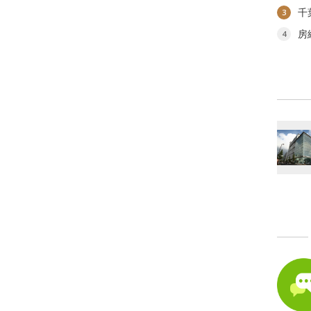
千
3
房
4