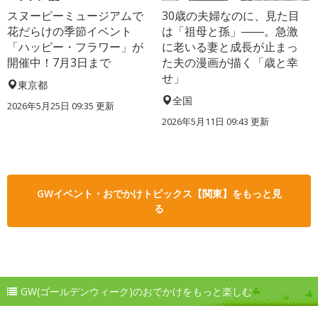
スヌーピーミュージアムで
30歳の夫婦なのに、見た目
花だらけの季節イベント
は「祖母と孫」――。急激
「ハッピー・フラワー」が
に老いる妻と成長が止まっ
開催中！7月3日まで
た夫の漫画が描く「歳と幸
せ」
東京都
全国
2026年5月25日 09:35 更新
2026年5月11日 09:43 更新
GWイベント・おでかけトピックス【関東】をもっと見
る
GW(ゴールデンウィーク)のおでかけをもっと楽しむ