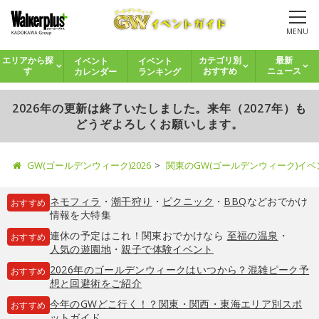
MENU
イベント
イベント
エリアから探
カテゴリ別
最新
カレンダー
ランキング
す
おすすめ
ニュース
2026年の更新は終了いたしました。来年（2027年）も
どうぞよろしくお願いします。
GW(ゴールデンウィーク)2026
関東のGW(ゴールデンウィーク)イ
ネモフィラ
・
潮干狩り
・
ピクニック
・
BBQ
などおでかけ
おすすめ
情報を大特集
連休の予定はこれ！関東おでかけなら
至福の温泉
・
おすすめ
人気の遊園地
・
親子で体験イベント
2026年のゴールデンウィークはいつから？混雑ピーク予
おすすめ
想と回避術をご紹介
今年のGWどこ行く！？関東・関西・東海エリア別スポ
おすすめ
ットガイド