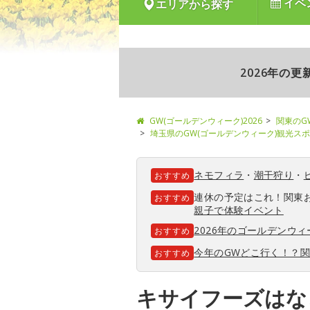
イベ
エリアから探す
2026年の
GW(ゴールデンウィーク)2026
関東のG
埼玉県のGW(ゴールデンウィーク)観光ス
ネモフィラ
・
潮干狩り
・
おすすめ
連休の予定はこれ！関東
おすすめ
親子で体験イベント
2026年のゴールデンウ
おすすめ
今年のGWどこ行く！？
おすすめ
キサイフーズはな