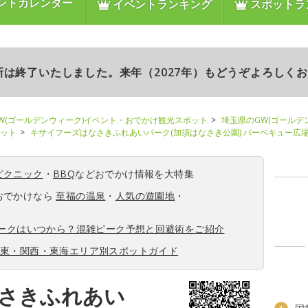
ントカレンダー
イベントランキング
スポットラ
更新は終了いたしました。来年（2027年）もどうぞよろしく
W(ゴールデンウィーク)イベント・おでかけ観光スポット
埼玉県のGW(ゴールデ
ポット
キサイフーズはなさきふれあいパーク(加須はなさき公園) バーベキュー広
ピクニック
・
BBQ
などおでかけ情報を大特集
おでかけなら
至福の温泉
・
人気の遊園地
・
ィークはいつから？混雑ピーク予想と回避術をご紹介
関東・関西・東海エリア別スポットガイド
さきふれあい