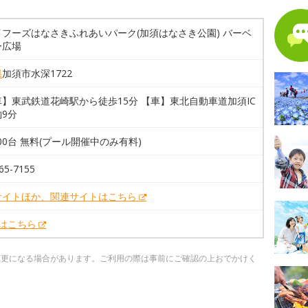
イフーズはなさきふれあいパーク(加須はなさき公園) バーベ
ー広場
県
加須市水深1722
】東武鉄道花崎駅から徒歩15分 【車】東北自動車道加須IC
9分
200台 無料(プール開催中のみ有料)
65-7155
サイトほか、関連サイトはこちら
Xはこちら
変更になる場合があります。ご利用の際は事前にご確認の上おでかけく