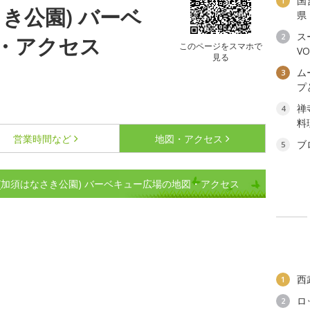
国
1
き公園) バーベ
県
ス
2
・アクセス
このページをスマホで
V
見る
ム
3
プ
禅
4
料
営業時間など
地図・アクセス
ブ
5
加須はなさき公園) バーベキュー広場の地図・アクセス
西
1
ロ
2