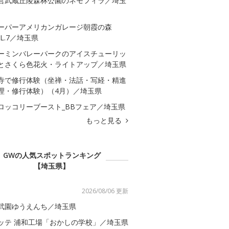
営武蔵丘陵森林公園のネモフィラ／埼玉
ーパーアメリカンガレージ朝霞の森
OL.7／埼玉県
ーミンバレーパークのアイスチューリッ
とさくら色花火・ライトアップ／埼玉県
寺で修行体験（坐禅・法話・写経・精進
理・修行体験）（4月）／埼玉県
ロッコリーブースト_BBフェア／埼玉県
もっと見る
GWの人気スポットランキング
【埼玉県】
2026/08/06 更新
武園ゆうえんち／埼玉県
ッテ 浦和工場「おかしの学校」／埼玉県