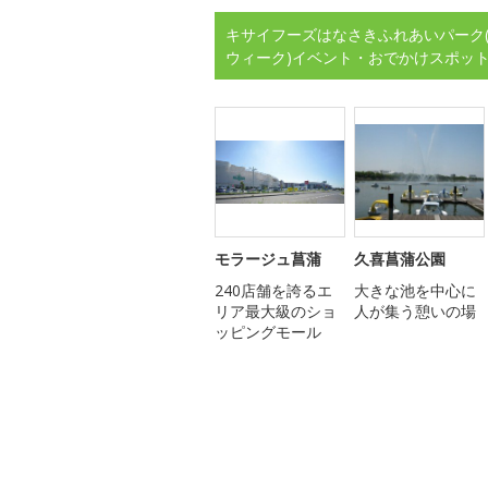
キサイフーズはなさきふれあいパーク(
ウィーク)イベント・おでかけスポッ
モラージュ菖蒲
久喜菖蒲公園
240店舗を誇るエ
大きな池を中心に
リア最大級のショ
人が集う憩いの場
ッピングモール