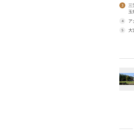
三
3
玉
ア
4
大
5