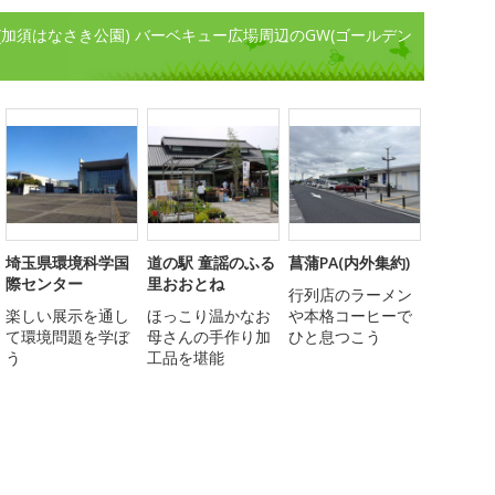
加須はなさき公園) バーベキュー広場周辺のGW(ゴールデン
ト
埼玉県環境科学国
道の駅 童謡のふる
菖蒲PA(内外集約)
際センター
里おおとね
行列店のラーメン
楽しい展示を通し
ほっこり温かなお
や本格コーヒーで
て環境問題を学ぼ
母さんの手作り加
ひと息つこう
う
工品を堪能