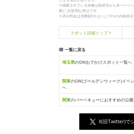
※掲載されている画像は取材先から本ページ
載(二次使用)は禁止です。
※表示料金は消費税8％ないし10％の内税表示
スポット詳細
トップ
一覧に戻る
埼玉県
のGWおでかけスポット一覧へ
関東
のGW(ゴールデンウィーク)イベ
へ
関東
のバーベキューにおすすめの公園
X(旧Twitter)