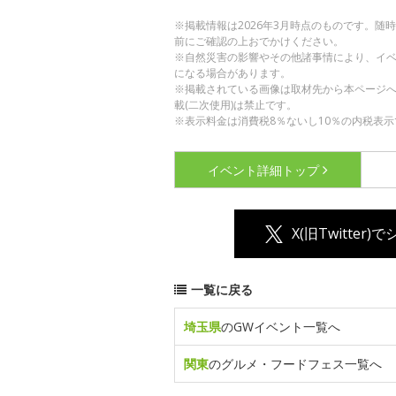
※掲載情報は2026年3月時点のものです。
前にご確認の上おでかけください。
※自然災害の影響やその他諸事情により、イ
になる場合があります。
※掲載されている画像は取材先から本ページ
載(二次使用)は禁止です。
※表示料金は消費税8％ないし10％の内税表示
イベント詳細
トップ
X(旧Twitter)
一覧に戻る
埼玉県
のGWイベント一覧へ
関東
のグルメ・フードフェス一覧へ