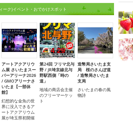
ィーク)イベント・おでかけスポット
アートアクアリウ
第24回 フリマ北与
造幣局さいたま支
ム展 さいたまスー
野 / JR埼京線北与
局 桜のさんぽ道
パーアリーナ2026
野駅西側「時の
/ 造幣局さいたま
/ GMOアリーナさ
道」
支局
いたま【一部休
地域の商店会主催
さいたまの春の風
館】
のフリーマーケッ
物詩
幻想的な金魚の世
ト
界に没入できるア
ートアクアリウム
展が埼玉県初開催