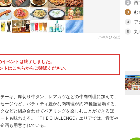
西
2
む
3
ア
4
丸
5
けやきひろば
のイベントは終了しました。
ントはこちらからご確認ください。
結
ステーキ、厚切り牛タン、レアカツなどの牛肉料理に加えて、
セージなど、バラエティ豊かな肉料理が約25種類登場する。
ンクなどと組み合わせてペアリングを楽しむことができるほ
トも味わえる。「THE CHALLENGE」エリアでは、音楽や
る企画も用意されている。