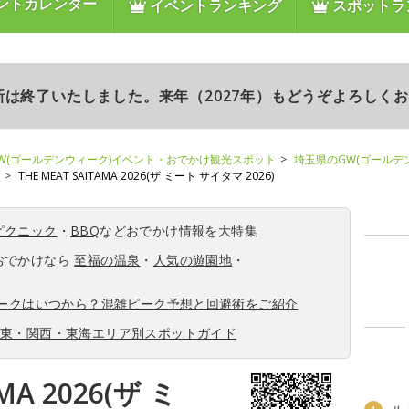
ントカレンダー
イベントランキング
スポットラ
更新は終了いたしました。来年（2027年）もどうぞよろしく
W(ゴールデンウィーク)イベント・おでかけ観光スポット
埼玉県のGW(ゴールデ
THE MEAT SAITAMA 2026(ザ ミート サイタマ 2026)
ピクニック
・
BBQ
などおでかけ情報を大特集
おでかけなら
至福の温泉
・
人気の遊園地
・
ィークはいつから？混雑ピーク予想と回避術をご紹介
関東・関西・東海エリア別スポットガイド
MA 2026(ザ ミ