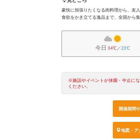
豪快に頬張りたくなる肉料理から、友
食欲をかき立てる逸品まで、全国から
今日
34℃
／
23℃
※施設やイベントが休園・中止に
ください。
開催期間
地図・ア