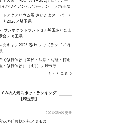
ミネ大宮「ALOHA TABLE(アロハ テー
ル) ハワイアンビアガーデン 」／埼玉県
ートアクアリウム展 さいたまスーパーア
ーナ2026／埼玉県
027サンポケットランドセル埼玉さいたま
示会／埼玉県
ス☆キャン2026 春 in レッズランド／埼
県
寺で修行体験（坐禅・法話・写経・精進
理・修行体験）（4月）／埼玉県
もっと見る
GWの人気スポットランキング
【埼玉県】
2026/08/09 更新
宮花の丘農林公苑／埼玉県