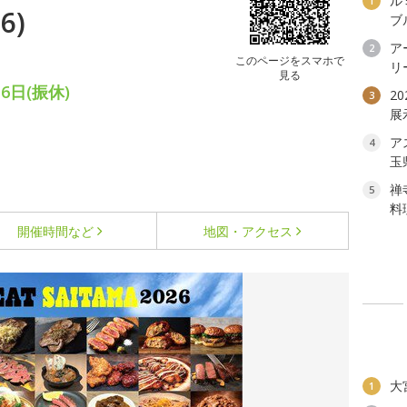
ル
1
6)
ブ
ア
2
このページをスマホで
リ
見る
6日(振休)
2
3
展
ア
4
玉
禅
5
料
開催時間など
地図・アクセス
大
1