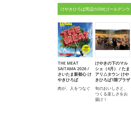
けやきひろば周辺のGW(ゴールデンウ
THE MEAT
けやきの下のマル
SAITAMA 2026 /
シェ（4月） / たま
さいたま新都心 け
アリ△タウン けや
やきひろば
きひろば1階プラザ
肉が、人をつなぐ
旬のおいしさと、
つくる楽しさをお
届け！