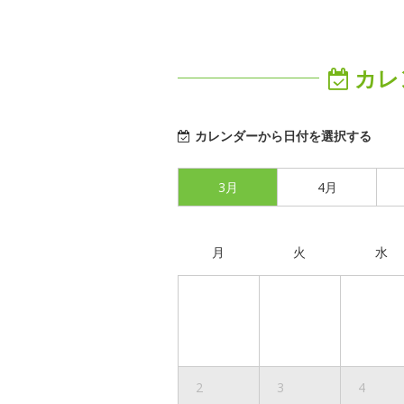
カレ
カレンダーから日付を選択する
3月
4月
月
火
水
2
3
4