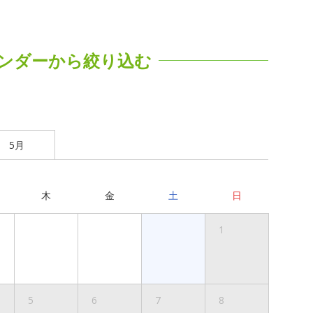
ンダーから絞り込む
5月
木
金
土
日
1
5
6
7
8