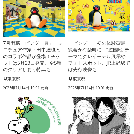
7月開幕「ピングー展」、ミ
「ピングー」初の体験型展
ニチュア作家・田中達也と
覧会が有楽町に！“遊園地”テ
のコラボ作品が登場！チケ
ーマでクレイモデル展示や
ットは5月23日発売、全5種
フォトスポット、JR上野駅で
のクリアしおり特典も
は先行映像も
東京都
東京都
2026年7月14日 10:01 更新
2026年7月14日 10:01 更新