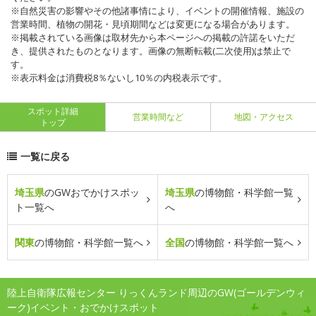
※自然災害の影響やその他諸事情により、イベントの開催情報、施設の
営業時間、植物の開花・見頃期間などは変更になる場合があります。
※掲載されている画像は取材先から本ページへの掲載の許諾をいただ
き、提供されたものとなります。画像の無断転載(二次使用)は禁止で
す。
※表示料金は消費税8％ないし10％の内税表示です。
スポット詳細
営業時間など
地図・アクセス
トップ
一覧に戻る
埼玉県
のGWおでかけスポッ
埼玉県
の博物館・科学館一覧
ト一覧へ
へ
関東
の博物館・科学館一覧へ
全国
の博物館・科学館一覧へ
陸上自衛隊広報センター りっくんランド周辺のGW(ゴールデンウィ
ーク)イベント・おでかけスポット