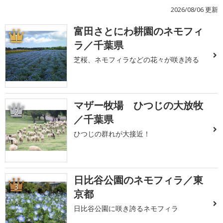
2026/08/06 更新
富田さとにわ耕園のネモフィ
1
ラ／千葉県
芝桜、ネモフィラなどの花々が咲き誇る
マザー牧場 ひつじの大放牧
2
／千葉県
ひつじの群れが大接近！
日比谷公園のネモフィラ／東
3
京都
日比谷公園に咲き誇るネモフィラ