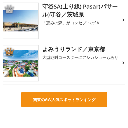
守谷SA(上り線) Pasar(パサー
2
ル)守谷／茨城県
「恵みの森」がコンセプトのSA
よみうりランド／東京都
3
大型絶叫コースターにアシカショーもあり
関東のGW人気スポットランキング