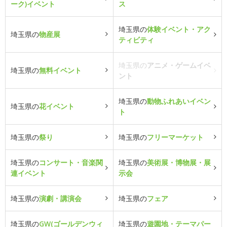
ーク)イベント
ス
埼玉県の
体験イベント・アク
埼玉県の
物産展
ティビティ
埼玉県の
アニメ・ゲームイベ
埼玉県の
無料イベント
ント
埼玉県の
動物ふれあいイベン
埼玉県の
花イベント
ト
埼玉県の
祭り
埼玉県の
フリーマーケット
埼玉県の
コンサート・音楽関
埼玉県の
美術展・博物展・展
連イベント
示会
埼玉県の
演劇・講演会
埼玉県の
フェア
埼玉県の
GW(ゴールデンウィ
埼玉県の
遊園地・テーマパー