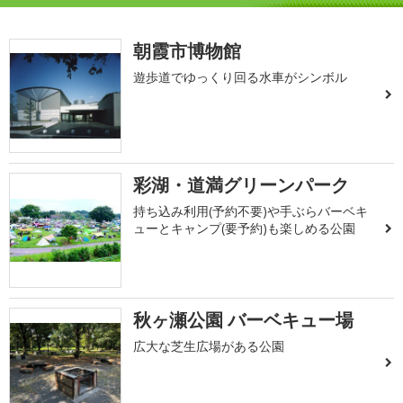
朝霞市博物館
遊歩道でゆっくり回る水車がシンボル
彩湖・道満グリーンパーク
持ち込み利用(予約不要)や手ぶらバーベキ
ューとキャンプ(要予約)も楽しめる公園
秋ヶ瀬公園 バーベキュー場
広大な芝生広場がある公園