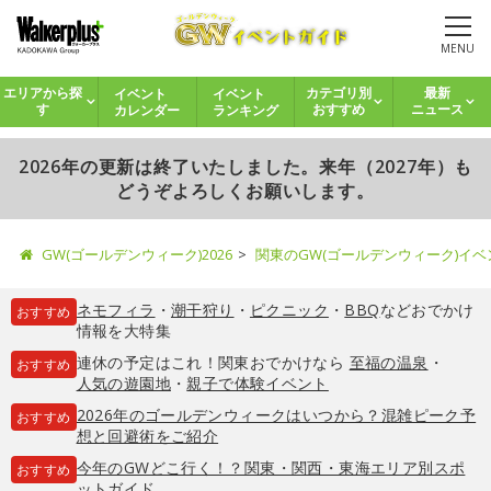
MENU
イベント
イベント
エリアから探
カテゴリ別
最新
カレンダー
ランキング
す
おすすめ
ニュース
2026年の更新は終了いたしました。来年（2027年）も
どうぞよろしくお願いします。
GW(ゴールデンウィーク)2026
関東のGW(ゴールデンウィーク)イ
ネモフィラ
・
潮干狩り
・
ピクニック
・
BBQ
などおでかけ
おすすめ
情報を大特集
連休の予定はこれ！関東おでかけなら
至福の温泉
・
おすすめ
人気の遊園地
・
親子で体験イベント
2026年のゴールデンウィークはいつから？混雑ピーク予
おすすめ
想と回避術をご紹介
今年のGWどこ行く！？関東・関西・東海エリア別スポ
おすすめ
ットガイド