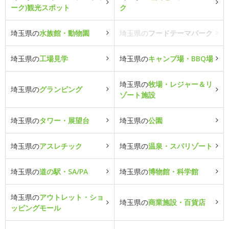
ーク)観光スポット
ク
埼玉県の
水族館・動物園
埼玉県の
フードテーマパーク
埼玉県の
工場見学
埼玉県の
キャンプ場・BBQ場
埼玉県の
牧場・レジャー＆リ
埼玉県の
グランピング
ゾート施設
埼玉県の
タワー・展望台
埼玉県の
公園
埼玉県の
アスレチック
埼玉県の
温泉・スパリゾート
埼玉県の
道の駅・SA/PA
埼玉県の
博物館・科学館
埼玉県の
アウトレット・ショ
埼玉県の
商業施設・百貨店
ッピングモール