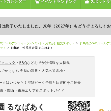
ントカレンダー
イベントランキング
スポットラ
更新は終了いたしました。来年（2027年）もどうぞよろしく
W(ゴールデンウィーク)イベント・おでかけ観光スポット
群馬県のGW(ゴールデ
ポット
前橋市中央児童遊園 るなぱあく
ピクニック
・
BBQ
などおでかけ情報を大特集
おでかけなら
至福の温泉
・
人気の遊園地
・
ィークはいつから？混雑ピーク予想と回避術をご紹介
関東・関西・東海エリア別スポットガイド
園 るなぱあく