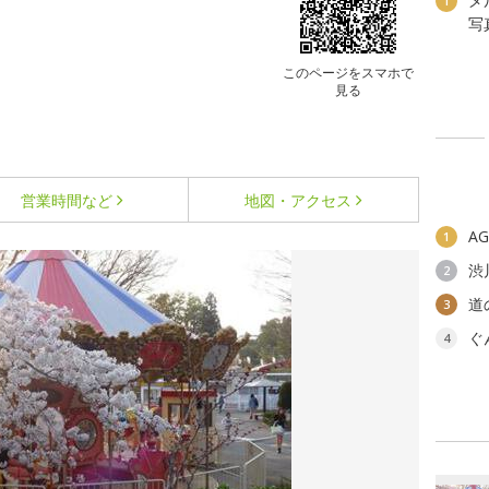
メ
1
写
このページをスマホで
見る
営業時間など
地図・アクセス
A
1
渋
2
道
3
ぐ
4