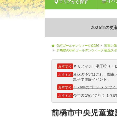
イベ
エリアから探す
2026年の
GW(ゴールデンウィーク)2026
関東のG
群馬県のGW(ゴールデンウィーク)観光ス
ネモフィラ
・
潮干狩り
・
おすすめ
連休の予定はこれ！関東
おすすめ
親子で体験イベント
2026年のゴールデンウ
おすすめ
今年のGWどこ行く！？
おすすめ
前橋市中央児童遊