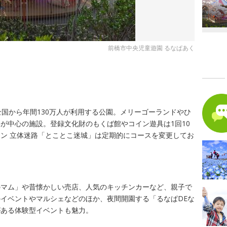
前橋市中央児童遊園 るなぱあく
全国から年間130万人が利用する公園。メリーゴーランドやひ
が中心の施設。登録文化財のもくば館やコイン遊具は1回10
ン 立体迷路「とことこ迷城」は定期的にコースを変更してお
のマム」や昔懐かしい売店、人気のキッチンカーなど、親子で
イベントやマルシェなどのほか、夜間開園する「るなぱDEな
がある体験型イベントも魅力。