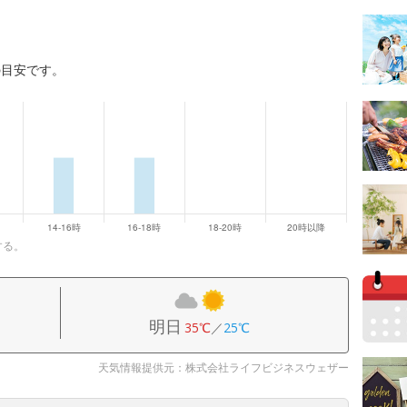
の目安です。
する。
明日
35℃
／
25℃
天気情報提供元：株式会社ライフビジネスウェザー