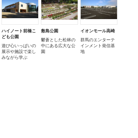
ハイノート前橋こ
敷島公園
イオンモール高崎
ども公園
鬱蒼とした松林の
群馬のエンターテ
遊び心いっぱいの
中にある広大な公
インメント発信基
展示や施設で楽し
園
地
みながら学ぶ