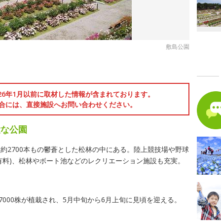
敷島公園
026年1月以前に取材した情報が含まれております。
合には、直接施設へお問い合わせください。
大な公園
約2700本もの鬱蒼とした松林の中にある。陸上競技場や野球
有料)、松林やボート池などのレクリエーション施設も充実。
7000株が植栽され、5月中旬から6月上旬に見頃を迎える。