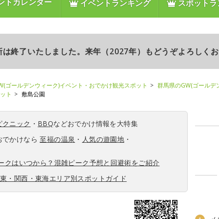
ントカレンダー
イベントランキング
スポットラ
更新は終了いたしました。来年（2027年）もどうぞよろしく
W(ゴールデンウィーク)イベント・おでかけ観光スポット
群馬県のGW(ゴールデ
ポット
敷島公園
ピクニック
・
BBQ
などおでかけ情報を大特集
おでかけなら
至福の温泉
・
人気の遊園地
・
ィークはいつから？混雑ピーク予想と回避術をご紹介
関東・関西・東海エリア別スポットガイド