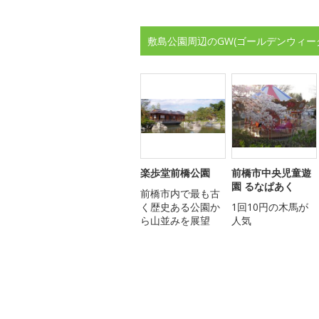
敷島公園周辺のGW(ゴールデンウィー
楽歩堂前橋公園
前橋市中央児童遊
園 るなぱあく
前橋市内で最も古
く歴史ある公園か
1回10円の木馬が
ら山並みを展望
人気