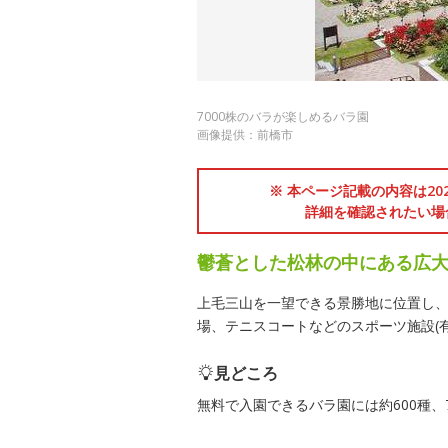
7000株のバラが楽しめるバラ園
画像提供：前橋市
※ 本ページ記載の内容は2
詳細を確認されたい場
鬱蒼とした松林の中にある広
上毛三山を一望できる景勝地に位置し、
場、テニスコートなどのスポーツ施設(
見どころ
無料で入園できるバラ園には約600種、