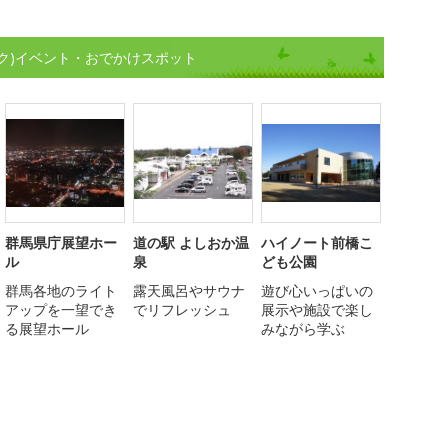
ク)イベント・おでかけスポット
群馬県庁展望ホー
道の駅 よしおか温
ハイノート前橋こ
ル
泉
ども公園
群馬各地のライト
露天風呂やサウナ
遊び心いっぱいの
アップを一望でき
でリフレッシュ
展示や施設で楽し
る展望ホール
みながら学ぶ