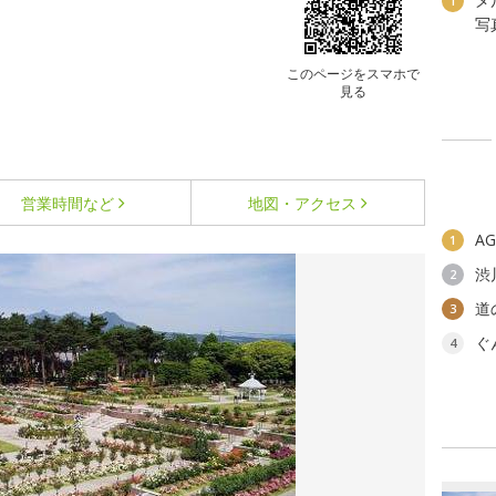
メ
1
写
このページをスマホで
見る
営業時間など
地図・アクセス
A
1
渋
2
道
3
ぐ
4