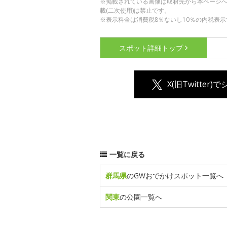
※掲載されている画像は取材先から本ページ
載(二次使用)は禁止です。
※表示料金は消費税8％ないし10％の内税表示
スポット詳細
トップ
X(旧Twitter)
一覧に戻る
群馬県
のGWおでかけスポット一覧へ
関東
の公園一覧へ