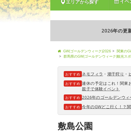
イベ
エリアから探す
2026年の
GW(ゴールデンウィーク)2026
関東のG
群馬県のGW(ゴールデンウィーク)観光ス
ネモフィラ
・
潮干狩り
・
おすすめ
連休の予定はこれ！関東
おすすめ
親子で体験イベント
2026年のゴールデンウ
おすすめ
今年のGWどこ行く！？
おすすめ
敷島公園