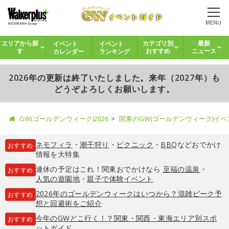
MENU
イベント
イベント
エリアから探
カテゴリ別
最新
カレンダー
ランキング
す
おすすめ
ニュース
2026年の更新は終了いたしました。来年（2027年）も
どうぞよろしくお願いします。
GW(ゴールデンウィーク)2026
関東のGW(ゴールデンウィーク)イ
ネモフィラ
・
潮干狩り
・
ピクニック
・
BBQ
などおでかけ
おすすめ
情報を大特集
連休の予定はこれ！関東おでかけなら
至福の温泉
・
おすすめ
人気の遊園地
・
親子で体験イベント
2026年のゴールデンウィークはいつから？混雑ピーク予
おすすめ
想と回避術をご紹介
今年のGWどこ行く！？関東・関西・東海エリア別スポ
おすすめ
ットガイド