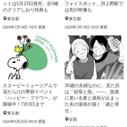
ットは5月23日発売、全5種
フォトスポット、JR上野駅で
のクリアしおり特典も
は先行映像も
東京都
東京都
2026年7月14日 10:01 更新
2026年7月14日 10:01 更新
スヌーピーミュージアムで
30歳の夫婦なのに、見た目
花だらけの季節イベント
は「祖母と孫」――。急激
「ハッピー・フラワー」が
に老いる妻と成長が止まっ
開催中！7月3日まで
た夫の漫画が描く「歳と幸
せ」
東京都
全国
2026年5月25日 09:35 更新