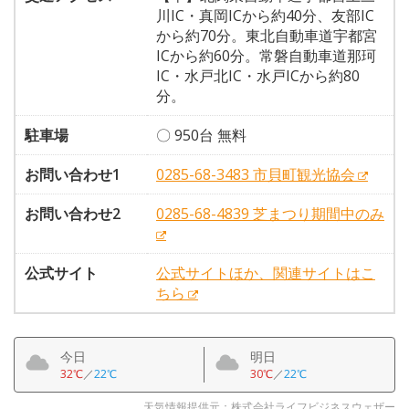
川IC・真岡ICから約40分、友部IC
から約70分。東北自動車道宇都宮
ICから約60分。常磐自動車道那珂
IC・水戸北IC・水戸ICから約80
分。
駐車場
〇 950台 無料
お問い合わせ1
0285-68-3483 市貝町観光協会
お問い合わせ2
0285-68-4839 芝まつり期間中のみ
公式サイト
公式サイトほか、関連サイトはこ
ちら
今日
明日
32℃
／
22℃
30℃
／
22℃
天気情報提供元：株式会社ライフビジネスウェザー