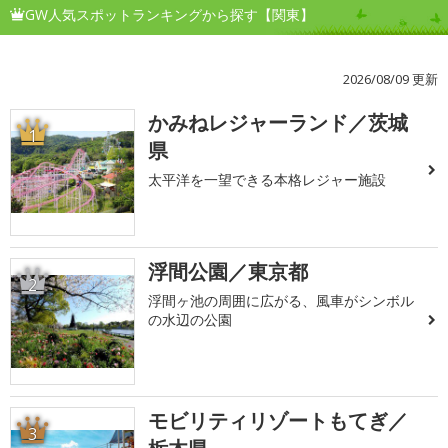
GW人気スポットランキングから探す【関東】
2026/08/09 更新
かみねレジャーランド／茨城
1
県
太平洋を一望できる本格レジャー施設
浮間公園／東京都
2
浮間ヶ池の周囲に広がる、風車がシンボル
の水辺の公園
モビリティリゾートもてぎ／
3