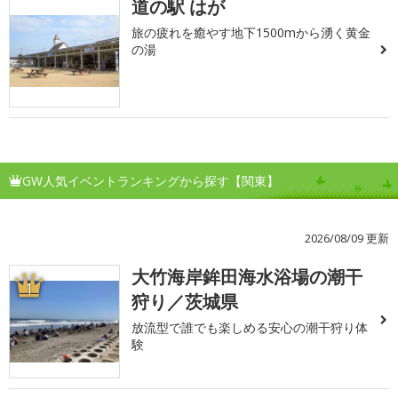
道の駅 はが
旅の疲れを癒やす地下1500mから湧く黄金
の湯
GW人気イベントランキングから探す【関東】
2026/08/09 更新
大竹海岸鉾田海水浴場の潮干
1
狩り／茨城県
放流型で誰でも楽しめる安心の潮干狩り体
験