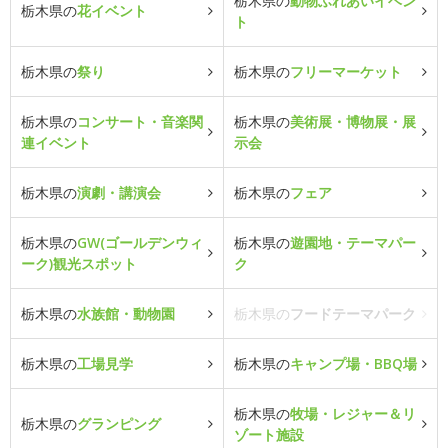
栃木県の
動物ふれあいイベン
栃木県の
花イベント
ト
栃木県の
祭り
栃木県の
フリーマーケット
栃木県の
コンサート・音楽関
栃木県の
美術展・博物展・展
連イベント
示会
栃木県の
演劇・講演会
栃木県の
フェア
栃木県の
GW(ゴールデンウィ
栃木県の
遊園地・テーマパー
ーク)観光スポット
ク
栃木県の
水族館・動物園
栃木県の
フードテーマパーク
栃木県の
工場見学
栃木県の
キャンプ場・BBQ場
栃木県の
牧場・レジャー＆リ
栃木県の
グランピング
ゾート施設