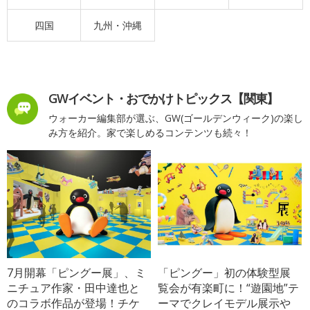
四国
九州・沖縄
GWイベント・おでかけトピックス【関東】
ウォーカー編集部が選ぶ、GW(ゴールデンウィーク)の楽し
み方を紹介。家で楽しめるコンテンツも続々！
7月開幕「ピングー展」、ミ
「ピングー」初の体験型展
ニチュア作家・田中達也と
覧会が有楽町に！“遊園地”テ
のコラボ作品が登場！チケ
ーマでクレイモデル展示や