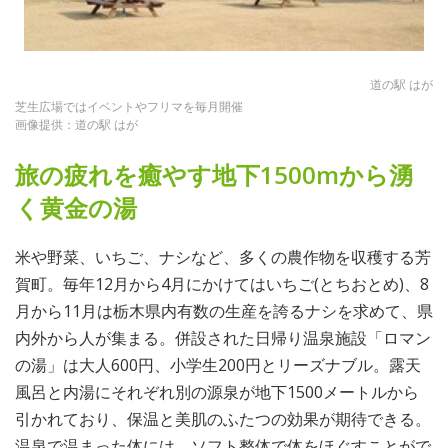
道の駅 はが
芝生広場ではイベントやフリマを毎月開催
画像提供：道の駅 はが
旅の疲れを癒やす地下1500mから湧
く黄金の湯
米や野菜、いちご、ナシなど、多くの農作物を収穫する芳
賀町。毎年12月から4月にかけてはいちご(とちおとめ)、8
月から11月は栃木県内有数の生産を誇るナシを求めて、県
内外から人が集まる。併設された日帰り温泉施設「ロマン
の湯」は大人600円、小学生200円とリーズナブル。露天
風呂と内湯にそれぞれ別の源泉が地下1500メートルから
引かれており、保温と美肌のふたつの効果が期待できる。
温泉で温まった体には、ソフト整体で体をほぐすことがで