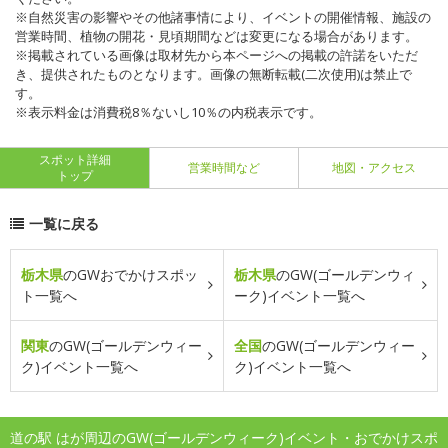
※自然災害の影響やその他諸事情により、イベントの開催情報、施設の
営業時間、植物の開花・見頃期間などは変更になる場合があります。
※掲載されている画像は取材先から本ページへの掲載の許諾をいただ
き、提供されたものとなります。画像の無断転載(二次使用)は禁止で
す。
※表示料金は消費税8％ないし10％の内税表示です。
スポット詳細
営業時間など
地図・アクセス
トップ
一覧に戻る
栃木県
のGWおでかけスポッ
栃木県
のGW(ゴールデンウィ
ト一覧へ
ーク)イベント一覧へ
関東
のGW(ゴールデンウィー
全国
のGW(ゴールデンウィー
ク)イベント一覧へ
ク)イベント一覧へ
道の駅 はが周辺のGW(ゴールデンウィーク)イベント・おでかけスポ