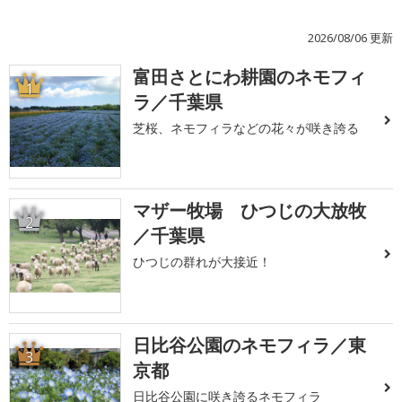
2026/08/06 更新
富田さとにわ耕園のネモフィ
1
ラ／千葉県
芝桜、ネモフィラなどの花々が咲き誇る
マザー牧場 ひつじの大放牧
2
／千葉県
ひつじの群れが大接近！
日比谷公園のネモフィラ／東
3
京都
日比谷公園に咲き誇るネモフィラ