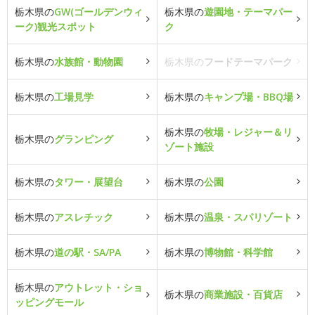
栃木県の
GW(ゴールデンウィ
栃木県の
遊園地・テーマパー
ーク)観光スポット
ク
栃木県の
水族館・動物園
栃木県の
フードテーマパーク
栃木県の
工場見学
栃木県の
キャンプ場・BBQ場
栃木県の
牧場・レジャー＆リ
栃木県の
グランピング
ゾート施設
栃木県の
タワー・展望台
栃木県の
公園
栃木県の
アスレチック
栃木県の
温泉・スパリゾート
栃木県の
道の駅・SA/PA
栃木県の
博物館・科学館
栃木県の
アウトレット・ショ
栃木県の
商業施設・百貨店
ッピングモール