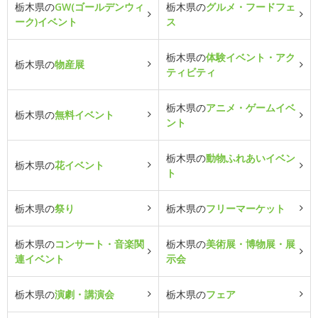
栃木県の
GW(ゴールデンウィ
栃木県の
グルメ・フードフェ
ーク)イベント
ス
栃木県の
体験イベント・アク
栃木県の
物産展
ティビティ
栃木県の
アニメ・ゲームイベ
栃木県の
無料イベント
ント
栃木県の
動物ふれあいイベン
栃木県の
花イベント
ト
栃木県の
祭り
栃木県の
フリーマーケット
栃木県の
コンサート・音楽関
栃木県の
美術展・博物展・展
連イベント
示会
栃木県の
演劇・講演会
栃木県の
フェア