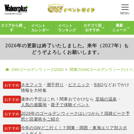
MENU
イベント
イベント
エリアから探
カテゴリ別
最新
カレンダー
ランキング
す
おすすめ
ニュース
2026年の更新は終了いたしました。来年（2027年）も
どうぞよろしくお願いします。
GW(ゴールデンウィーク)2026
関東のGW(ゴールデンウィーク)イ
ネモフィラ
・
潮干狩り
・
ピクニック
・
BBQ
などおでかけ
おすすめ
情報を大特集
連休の予定はこれ！関東おでかけなら
至福の温泉
・
おすすめ
人気の遊園地
・
親子で体験イベント
2026年のゴールデンウィークはいつから？混雑ピーク予
おすすめ
想と回避術をご紹介
今年のGWどこ行く！？関東・関西・東海エリア別スポ
おすすめ
ットガイド