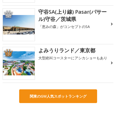
守谷SA(上り線) Pasar(パサー
2
ル)守谷／茨城県
「恵みの森」がコンセプトのSA
よみうりランド／東京都
3
大型絶叫コースターにアシカショーもあり
関東のGW人気スポットランキング