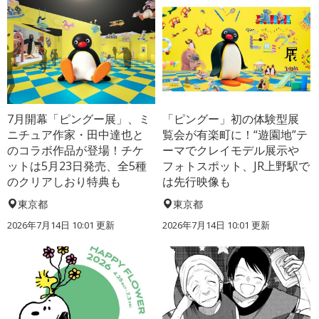
7月開幕「ピングー展」、ミ
「ピングー」初の体験型展
ニチュア作家・田中達也と
覧会が有楽町に！“遊園地”テ
のコラボ作品が登場！チケ
ーマでクレイモデル展示や
ットは5月23日発売、全5種
フォトスポット、JR上野駅で
のクリアしおり特典も
は先行映像も
東京都
東京都
2026年7月14日 10:01 更新
2026年7月14日 10:01 更新