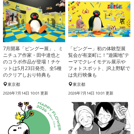
7月開幕「ピングー展」、ミ
「ピングー」初の体験型展
ニチュア作家・田中達也と
覧会が有楽町に！“遊園地”テ
のコラボ作品が登場！チケ
ーマでクレイモデル展示や
ットは5月23日発売、全5種
フォトスポット、JR上野駅で
のクリアしおり特典も
は先行映像も
東京都
東京都
2026年7月14日 10:01 更新
2026年7月14日 10:01 更新