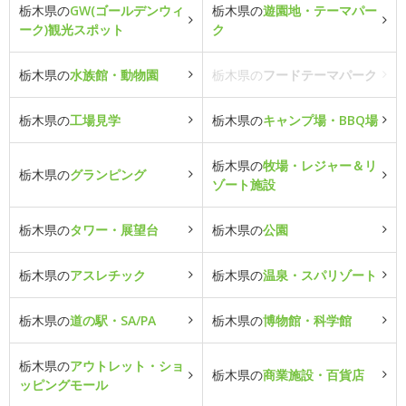
栃木県の
GW(ゴールデンウィ
栃木県の
遊園地・テーマパー
ーク)観光スポット
ク
栃木県の
水族館・動物園
栃木県の
フードテーマパーク
栃木県の
工場見学
栃木県の
キャンプ場・BBQ場
栃木県の
牧場・レジャー＆リ
栃木県の
グランピング
ゾート施設
栃木県の
タワー・展望台
栃木県の
公園
栃木県の
アスレチック
栃木県の
温泉・スパリゾート
栃木県の
道の駅・SA/PA
栃木県の
博物館・科学館
栃木県の
アウトレット・ショ
栃木県の
商業施設・百貨店
ッピングモール