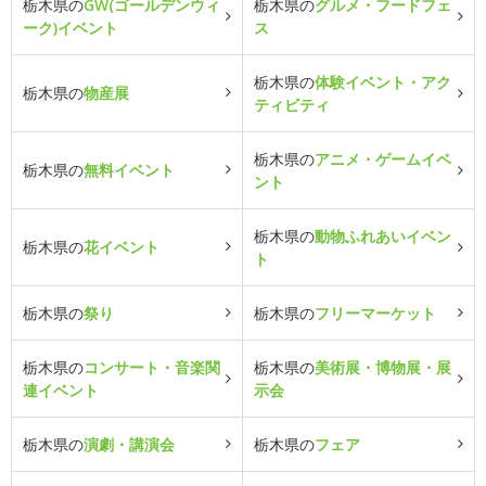
栃木県の
GW(ゴールデンウィ
栃木県の
グルメ・フードフェ
ーク)イベント
ス
栃木県の
体験イベント・アク
栃木県の
物産展
ティビティ
栃木県の
アニメ・ゲームイベ
栃木県の
無料イベント
ント
栃木県の
動物ふれあいイベン
栃木県の
花イベント
ト
栃木県の
祭り
栃木県の
フリーマーケット
栃木県の
コンサート・音楽関
栃木県の
美術展・博物展・展
連イベント
示会
栃木県の
演劇・講演会
栃木県の
フェア