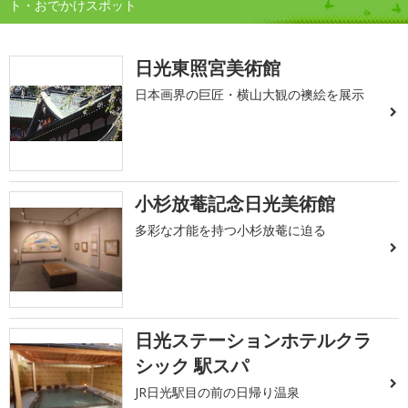
ト・おでかけスポット
日光東照宮美術館
日本画界の巨匠・横山大観の襖絵を展示
小杉放菴記念日光美術館
多彩な才能を持つ小杉放菴に迫る
日光ステーションホテルクラ
シック 駅スパ
JR日光駅目の前の日帰り温泉