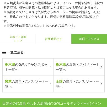
※自然災害の影響やその他諸事情により、イベントの開催情報、施設の
営業時間、植物の開花・見頃期間などは変更になる場合があります。
※掲載されている画像は取材先から本ページへの掲載の許諾をいただ
き、提供されたものとなります。画像の無断転載(二次使用)は禁止で
す。
※表示料金は消費税8％ないし10％の内税表示です。
スポット詳細
営業時間など
地図・アクセス
トップ
一覧に戻る
栃木県
のGWおでかけスポッ
栃木県
の温泉・スパリゾート
ト一覧へ
一覧へ
関東
の温泉・スパリゾート一
全国
の温泉・スパリゾート一
覧へ
覧へ
日光和の代温泉 やしおの湯周辺のGW(ゴールデンウィーク)イベン