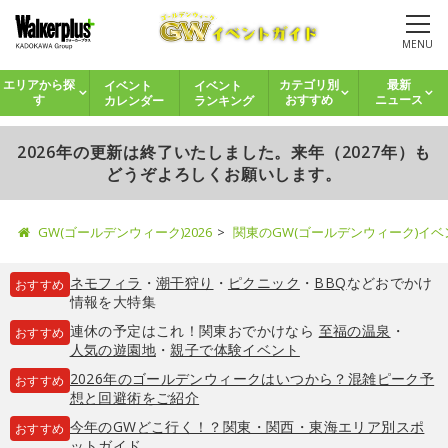
MENU
イベント
イベント
エリアから探
カテゴリ別
最新
カレンダー
ランキング
す
おすすめ
ニュース
2026年の更新は終了いたしました。来年（2027年）も
どうぞよろしくお願いします。
GW(ゴールデンウィーク)2026
関東のGW(ゴールデンウィーク)イ
ネモフィラ
・
潮干狩り
・
ピクニック
・
BBQ
などおでかけ
おすすめ
情報を大特集
連休の予定はこれ！関東おでかけなら
至福の温泉
・
おすすめ
人気の遊園地
・
親子で体験イベント
2026年のゴールデンウィークはいつから？混雑ピーク予
おすすめ
想と回避術をご紹介
今年のGWどこ行く！？関東・関西・東海エリア別スポ
おすすめ
ットガイド